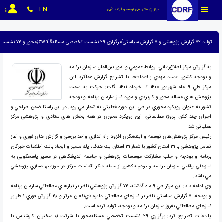
EN
مرکز پژوهش های توسعه و آینده نگری
تولید ۷۲ گزارش پژوهشی و ۷ گزارش سیاستی/برگزاری ۲۹ نشست تخصصی مسئله&zwnj;محور و ۷۲ نشست شورای پژوهشی
به گزارش مركز اطلاع‌رساني، روابط عمومي و امور بين‌الملل سازمان برنامه
و بودجه كشور، «سيد مهدي پاك‌ذات»، با تشريح گزارش عملكرد اين
مركز طي ۹ ماه شهريور ۱۴۰۰ تا خرداد ۱۴۰۱، گفت: حركت به سمت
پژوهش هاي مساله محور و كاربردي و مورد نياز سازمان برنامه و بودجه
كشور به عنوان رويكرد محوري در طي اين دوره فعاليتي به شمار مي رود. در اين راستا ضمن طراحي و
اجراي چند كلان پروژه مطالعاتي، اين رويكرد محوري در همه بخش هاي ستادي و پژوهشي مركز
عملياتي شد.
رئيس مركز پژوهش‌هاي توسعه و آينده‌نگري افزود: راه اندازي واحد بررسي و گزارش هاي فوري و آغاز
تعامل پژوهشي با ۳۱ استان كشور با شعار ۳۱ استان يك هدف، يك مسير و ايجاد بانك اطلاعات خبرگان
برنامه و بودجه و جلب مشاركت موسسات پژوهشي و جامعه انديشگاهي در مسير پاسخگويي به
نيازهاي واقعي سازمان برنامه و بودجه كشور از جمله ديگر اقدامات مركز در حوزه نهادسازي پژوهشي
مي باشد.
وي ادامه داد: اين مركز طي ۹ ماه گذشته، ۷۲ گزارش پژوهشي ناظر بر نيازهاي مطالعاتي سازمان برنامه
و بودجه، ۷ گزارش سياستي ناظر بر نيازهاي مطالعاتي دايره ذي‌نفعان مركز و ۲۸ گزارش فوري ناظر بر
نيازهاي مطالعاتي به‌روز سازمان برنامه و بودجه، توليد كرده است.
پاك‌ذات تصريح كرد: برگزاري ۲۹ نشست تخصصي مسئله‌محور با شركت ۸۱ سخنران كارشناس با