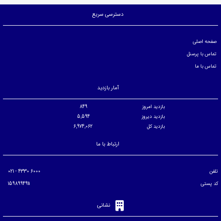
دسترسی سریع
صفحه اصلی
تماس با پرسنل
تماس با ما
آمار بازدید
بازدید امروز
849
بازدید دیروز
5,594
بازدید کل
6,974,062
ارتباط با ما
تلفن
6000 4330 - 021
کد پستی
1598994911
نشانی