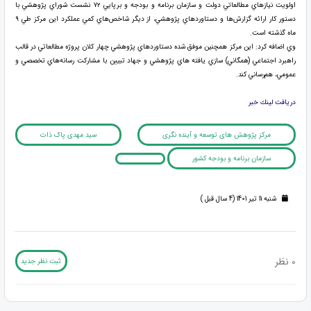
اولويت نيازهاي مطالعاتي دولت و سازمان برنامه و بودجه و برپايي ۷۲ نشست شوراي پژوهشي با
دستور كار ارائه گزارش‌ها و دستاوردهاي پژوهشي، از ديگر شاخص‌هاي كمي عملكرد اين مركز طي ۹
ماه گذشته است.
وي اضافه كرد: اين مركز همچنين موفق شده دستاوردهاي پژوهشي چهار كلان پروژه مطالعاتي در قالب
راهبرد اجتماعي (همگاني) ‌سازي يافته هاي پژوهشي و جهاد تبيين با مشاركت رسانه‌هاي تخصصي و
عمومي، هم‌رساني كند.
دريافت لينك خبر
مرکز پژوهش های توسعه و آینده نگری
سید مهدی پاک ذات
سازمان برنامه و بودجه کشور
شنبه 11 تیر 1401 (4 سال قبل )
0 نظر
ثبت نظر جدید