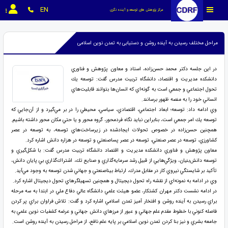
EN
مرکز پژوهش های توسعه و آینده نگری
مراحل مختلف رسیدن به آینده روشن و دستیابی به تمدن نوین اسلامی
در اين جلسه دكتر محمد حسن‌زاده، استاد و معاون پژوهش و فناوري
دانشكده مديريت و اقتصاد، دانشگاه تربيت مدرس گفت: توسعه يك
تحول اجتماعي و جمعي است به گونه‌اي كه انسان‌ها بتوانند قابليت‌هاي
انساني خود را به منصه ظهور برسانند.
وي ادامه داد: توسعه؛ ابعاد اجتماعي، اقتصادي، سياسي، محيطي را در بر مي‌گيرد و از آن‌جايي كه
توسعه يك امر جمعي است، بنابراين نبايد نگاه فردمحور، گروه محور و يا حتي مكان محور داشته باشيم.
همچنين حسن‌زاده در خصوص تحولات ايجادشده در زيرساخت‌هاي توسعه، به توسعه در عصر
كشاورزي، توسعه در عصر صنعتي، توسعه در عصر پساصنعتي و توسعه در هزاره دانش اشاره كرد.
معاون پژوهش و فناوري دانشكده مديريت و اقتصاد دانشگاه تربيت مدرس گفت: با شكل‌گيري و
توسعه دانش‌بنيان، ويژگي‌هايي از قبيل رشد سرمايه‌گذاري و صنايع تك، اشتراك‌گذاري بي پايان دانش،
تأكيد بر شايستگي نيروي كار در مقابل مدرك، ارتباط بيناصنعتي و جهاني شدن توسعه به وجود مي‌آيد.
وي در ادامه به نمونه‌اي از نقشه راه تحول ديجيتال و همچنين تسهيلگرهاي تحول ديجيتال اشاره كرد.
در ادامه نشست دكتر مهران كشتكار، عضو هيئت علمي دانشگاه عالي دفاع ملي در ابتدا به سه مرحله
براي رسيدن به آينده روشن و افتخار آميز تمدن اسلامي اشاره كرد و گفت: تلاش فراوان براي پر كردن
فاصله كنوني با خطوط مقدم علم جهاني و عبور از مرزهاي دانش جهاني و عرضه كشفيات نوين علمي به
جامعه بشري و نيز بنا كردن تمدن نوين اسلامي بر پايه علم نافع، از مراحل رسيدن به آينده روشن است.