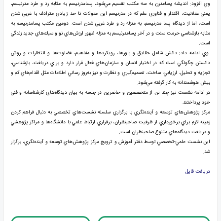
وي افزود: انديشه پسامدرن به سه مكتب تقسيم مي‌شود، پسامدرنيسم به مثابه رد و طرد مدرنيسم،
يعني عقلانيت، اقتدار و فناوري علم كه در مدرنيسم اين مقولات تا حد زيادي مترادف با غربي شدن
است، اما از ديدگاه پسا مدرنيسم، به منزله رد و طرد غربي شدن است. دومين مكتب پسامدرنيسم به
مثابه بازشناسي حرمت سنت و در آخر پسامدرنيسم به منزله ظهور ارزش‌هاي نو و سبك‌هاي جديد زندگي
است.
وي ادامه داد: دانش شامل حقايق و باورها، رويكردها و مفاهيم، قضاوت‌ها و انتظارات و روش
دانستن چگونگي است كه در اختيار انسان و سازمان‌هاي فعال قرار دارد و براي دريافت، بازشناسي،
تجزيه و تحليل، ارزيابي، ساخت، تصميم‌گيري و نظارت و نيز به‌روز رساني اطلاعات مثل اقدام‌هاي كم و
بيش هوشمندانه به كار گرفته مي‌شود.
در ادامه نشست نيز چند تن از متخصصين و حاضرين در جلسه به بيان ديدگاه‌هاي كارشناسانه و فني
خود پرداختند.
مركز پژوهش‌هاي توسعه و آينده‌نگري با برگزاري سلسله نشست‌هاي تخصصي به دنبال فراهم كردن
زمينه لازم براي برخورداري از ظرفيت صاحبنظران، برقراري ارتباط علمي با دانشگاه‌ها و مراكز پژوهشي
و دريافت ديدگاه‌هاي متنوع صاحبنظران است.
اين نشست علمي-تخصصي توسط دفتر آموزش و ترويج مركز پژوهش‌هاي توسعه و آينده‌نگري، برگزار
شد.
دريافت فايل