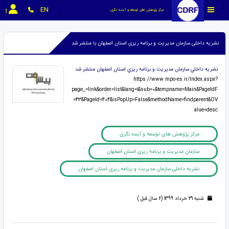
EN
مرکز پژوهش های توسعه و آینده نگری
نشریه داخلی سازمان مدیریت و برنامه ریزی استان اصفهان با منتشر شد
نشريه داخلي سازمان مديريت و برنامه ريزي استان اصفهان منتشر شد
https://www.mpo-es.ir/Index.aspx?
page_=link&order=list&lang=1&sub=0&tempname=Main&PageIdF
=43&PageId=404&isPopUp=False&methodName=findparent&OV
alue=desc
مرکز پژوهش های توسعه و آینده نگری
سازمان مدیریت و برنامه ریزی استان اصفهان
نشریه داخلی سازمان مدیریت و برنامه ریزی استان اصفهان
شنبه 31 خرداد 1399 (6 سال قبل )