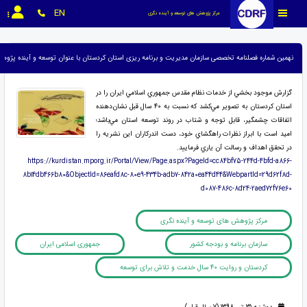
EN
مرکز پژوهش های توسعه و آینده نگری
نهمین شماره فصلنامه تخصصی سازمان مدیریت و برنامه ریزی استان کردستان با عنوان توسعه و آینده پژوهی با موضوع &laquo; کردستان و روایت ۴۰ سال خدمت و تلاش برای توسع
گزارش موجود بخشي از خدمات نظام مقدس جمهوري اسلامي ايران را در
استان كردستان به تصوير مي‌كشد كه نسبت به ۴۰ سال قبل نشان‌دهنده
اتفاقات چشمگير، قابل توجه و شتاب در روند توسعه استان مي‌باشد؛
اميد است با ابراز نظرات راهگشاي خود، دست اندركاران اين نشريه را
در تحقق اهداف و رسالت آن ياري فرماييد.
https://kurdistan.mporg.ir/Portal/View/Page.aspx?PageId=cc84bf75-244d-4bfd-a866-
8b14db466b80&ObjectId=86eafd8c-80e9-434b-adb7-842a0ea44d44&WebpartId=29d62f8d-
d087-486c-8d24-2aed72f76e60
مرکز پژوهش های توسعه و آینده نگری
سازمان برنامه و بودجه کشور
جمهوری اسلامی ایران
کردستان و روایت ۴۰ سال خدمت و تلاش برای توسعه