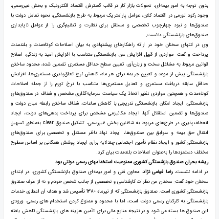
بدون توجه به امور بیمه‌ای، تحولات بازار کار در قالب گسترش اقتصاد الکترونیک و بخش غیررسمی،
وجود رکود تورمی در اقتصاد کلان، عوامل پارامتریک مربوط به طرح بازنشستگی، نحوه تعامل دولت با
صندوق‌ها و نبود چهارچوب تخصصی و مستقل برای نظارت و تنظیم‌گری را از عوامل ناپایداری
صندوق‌های بازنشستگی دانست.
وی در انتهای سخنان خود در ارائه راهکارهای پیشنهادی به بیان اصلاحات کوتاه‌مدت و بلندمدت
پرداخت و گفت: مواردی از قبیل افزایش سن بازنشستگی متناسب با افزایش امید به زندگی، اصلاح
قوانین مربوط به مشاغل سخت و زیان‌آور، تعیین سطح حداقل مستمری تضمین شده، محدود ساختن
بازنشستگی پیش از موعد و تعیین جریمه برای هر ماه، کاهش نرخ تعلق‌پذیری مستمری‌ها، افزایش
حداقل سابقه دریافت مستمری و تعدیل مستمری‌ها متناسب با نرخ تورم را از جمله اصلاحات
کوتاه‌مدت و همچنین مواردی نظیر اتخاذ یک سیاست سرمایه‌گذاری مشخص و شفاف در صندوق‌های
بازنشستگی، ایجاد امکان بازنشستگی تدریجی با کاهش ساعات، شفاف ساختن رابطه میان دولت و
صندوق‌ها و تضمین استقلال آنها، ایجاد مکانیزمی مشخص برای پرداخت بدهی‌های دولت، ایجاد
انعطاف‌پذیری در طرح‌های مربوط به شاغلین بخش غیررسمی، تشکیل صندوق clear به‌منظور تسهیل
انتقال حق بیمه و سوابق بین صندوق‌ها، ایجاد نهاد ناظر مستقل و تخصصی برای صندوق‌های
بازنشستگی کشور و ایجاد نظام تأمین اجتماعی چندلایه برای ایجاد پوشش همگانی بر اساس سطوح
مختلف دستمزدها را به‌عنوان اصلاحات بلندمدت بیان کرد.
ریشه بحران صندوق بازشستگی کشوری ممنوعیت استخدامهای رسمی دولتی بود
در ادامه نشست،
رضا فیضی نژاد
، معاون فنی و امور بیمه‌ای صندوق بازنشستگی کشوری، در ابتدای
سخنان خود گفت: سخنان من نظرات کارشناسی و تخصصی از جانب شخص خودم و نه از طرف صندوق
بازنشستگی کشوری است. صندوق بازنشستگی که از تیرماه 1380 تأسیس شد و هدف آن اعطای خدمات
بازنشستگی به کارکنان رسمی دولت است، اما با محدود و ممنوع کردن استخدام های رسمی، ورودی
این صندوق ها بسته می شود و در نتیجه منابع مالی برای تأمین هزینه های بازنشستگی کاهش یافته