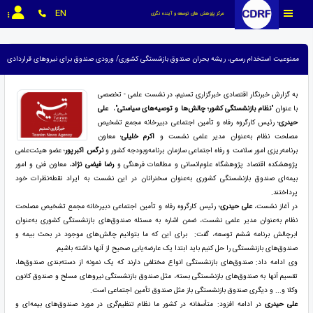
EN
مرکز پژوهش های توسعه و آینده نگری
ممنوعیت استخدام رسمی، ریشه بحران صندوق بازشستگی کشوری/ ورودی صندوق برای نیروهای قراردادی باز
به گزارش خبرنگار اقتصادی خبرگزاری تسنیم، در نشست علمی - تخصصی
با عنوان "
نظام بازنشستگی کشور؛ چالش‌ها و توصیه‌های سیاستی
"،
علی
حیدری
؛ رئیس کارگروه رفاه و تأمین اجتماعی دبیرخانه مجمع تشخیص
مصلحت نظام به‌عنوان مدیر علمی نشست و
اکرم خلیلی
؛ معاون
برنامه‌ریزی امور سلامت و رفاه اجتماعی سازمان برنامه‌وبودجه کشور و
نرگس اکبرپور
؛ عضو هیئت‌علمی
پژوهشکده اقتصاد پژوهشگاه علوم‌انسانی و مطالعات فرهنگی و
رضا فیضی نژاد
، معاون فنی و امور
بیمه‌ای صندوق بازنشستگی کشوری به‌عنوان سخنرانان در این نشست به ایراد نقطه‌نظرات خود
پرداختند.
در آغاز نشست،
علی حیدری
؛ رئیس کارگروه رفاه و تأمین اجتماعی دبیرخانه مجمع تشخیص مصلحت
نظام به‌عنوان مدیر علمی نشست، ضمن اشاره به مسئله صندوق‌های بازنشستگی کشوری به‌عنوان
ابرچالش برنامه ششم توسعه، گفت: برای این که ما بتوانیم چالش‌های موجود در بحث بیمه و
صندوق‌های بازنشستگی را حل کنیم باید ابتدا یک عارضه‌یابی صحیح از آنها داشته باشیم.
وی ادامه داد: صندوق‌های بازنشستگی انواع مختلفی دارند که یک نمونه از دسته‌بندی صندوق‌ها،
تقسیم آنها به صندوق‌های بازنشستگی بسته، مثل صندوق بازنشستگی نیروهای مسلح و صندوق کانون
وکلا و... و دیگری صندوق بازنشستگی باز مثل صندوق تأمین اجتماعی است.
علی حیدری
در ادامه افزود: متأسفانه در کشور ما نظام تنظیم‌گری در مورد صندوق‌های بیمه‌ای و