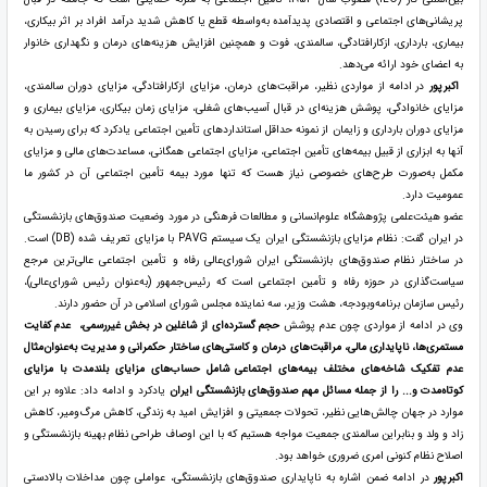
پریشانی‌های اجتماعی و اقتصادی پدیدآمده به‌واسطه قطع یا کاهش شدید درآمد افراد بر اثر بیکاری،
بیماری، بارداری، ازکارافتادگی، سالمندی، فوت و همچنین افزایش هزینه‌های درمان و نگهداری خانوار
به اعضای خود ارائه می‌دهد.
اکبرپور
در ادامه از مواردی نظیر، مراقبت‌های درمان، مزایای ازکارافتادگی، مزایای دوران سالمندی،
مزایای خانوادگی، پوشش هزینه‌ای در قبال آسیب‌های شغلی، مزایای زمان بیکاری، مزایای بیماری و
مزایای دوران بارداری و زایمان از نمونه حداقل استانداردهای تأمین اجتماعی یادکرد که برای رسیدن به
آنها به ابزاری از قبیل بیمه‌های تأمین اجتماعی، مزایای اجتماعی همگانی، مساعدت‌های مالی و مزایای
مکمل به‌صورت طرح‌های خصوصی نیاز هست که تنها مورد بیمه تأمین اجتماعی آن در کشور ما
عمومیت دارد.
عضو هیئت‌علمی پژوهشگاه علوم‌انسانی و مطالعات فرهنگی در مورد وضعیت صندوق‌های بازنشستگی
در ایران گفت: نظام مزایای بازنشستگی ایران یک سیستم PAVG با مزایای تعریف شده (DB) است.
در ساختار نظام صندوق‌های بازنشستگی ایران شورای‌عالی رفاه و تأمین اجتماعی عالی‌ترین مرجع
سیاست‌گذاری در حوزه رفاه و تأمین اجتماعی است که رئیس‌جمهور (به‌عنوان رئیس شورای‌عالی)،
رئیس سازمان برنامه‌وبودجه، هشت وزیر، سه نماینده مجلس شورای اسلامی در آن حضور دارند.
وی در ادامه از مواردی چون عدم پوشش
حجم گسترده‌ای از شاغلین در بخش غیررسمی، عدم کفایت
مستمری‌ها، ناپایداری مالی، مراقبت‌های درمان و کاستی‌های ساختار حکمرانی و مدیریت به‌عنوان‌مثال
عدم تفکیک شاخه‌های مختلف بیمه‌های اجتماعی شامل حساب‌های مزایای بلندمدت با مزایای
کوتاه‌مدت و... را از جمله مسائل مهم صندوق‌های بازنشستگی ایران
یادکرد و ادامه داد: علاوه بر این
موارد در جهان چالش‌هایی نظیر، تحولات جمعیتی و افزایش امید به زندگی، کاهش مرگ‌ومیر، کاهش
زاد و ولد و بنابراین سالمندی جمعیت مواجه هستیم که با این اوصاف طراحی نظام بهینه بازنشستگی و
اصلاح نظام کنونی امری ضروری خواهد بود.
اکبرپور
در ادامه ضمن اشاره به ناپایداری صندوق‌های بازنشستگی، عواملی چون مداخلات بالادستی