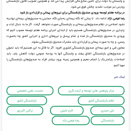
و وابستگی به دولت برای تأمین منابع مالی افزایش پیدا می کند و همچنین تصویب قانون بازنشستگی
زودرس نیز موجب تشدید چالش فوق می شود.
در برنامه هفتم توسعه ورودی صندوق بازنشستگی برای نیروهای پیمانی و قراردادی باز شود
رضا فیضی نژاد
ادامه داد: تا زمانی که نگاه بیمه‌ای به‌جای نگاه حمایتی به صندوق‌های بیمه‌ای نهادینه
نشود اصلاحی در نظام صندوق‌های بیمه‌ای و بازنشستگی صورت نخواهد گرفت. اگر ما به دنبال ثبات و
پایداری در صندوق‌های بازنشستگی هستیم باید از ابتدای اجرای برنامه هفتم توسعه مصوب کنیم که
ورودی به صندوق بازنشستگی باز شده و تمام پرسنل و نیروهای اداری و اجرایی کشور چه به‌صورت
رسمی، و چه به صورت پیمانی و قراردادی باید مشترک صندوق بازنشستگی بشوند.
معاون فنی و امور بیمه‌ای صندوق بازنشستگی کشوری افزود: اگر ما قائل به این هستیم که باید تحولی
در صندوق‌های بازنشستگی اتفاق بیفتد و وابستگی آنها به بودجه عمومی دولت کاهش یابد، باید
اصلاحات پارامتریک را انجام دهیم و همچنین زمینه ورود بیشتر افراد به صندوق‌های بازنشستگی را
مهیا کنیم.
لینک خبر
مرکز پژوهش های توسعه و آینده نگری
نشست علمی تخصصی
نظام بازنشستگی کشور
بازنشستگی کشور
علی حیدری
اکرم خلیلی
نرگس اکبرپور
بازنشستگی
رضا فیضی نژاد