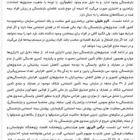
بازنشستگی وجود ندارد و به دلیل عدم وجود تنظیم‌گری، با توجه با ماهیت صندوق‌ها اصلاحات
پارامتری و اختیاری صورت می‌گیرد که نتیجه آن موج شدید تقاضای بازنشستگی و ریزش افراد بیمه
شده در دستگاه‌های مختلف را به دنبال دارد.
در ادامه نشست،
اکرم خلیلی
؛ معاون برنامه‌ریزی امور سلامت و رفاه اجتماعی سازمان برنامه‌وبودجه
کشور، گفت: صندوق‌های بازنشستگی یک نهاد مالی هستند که در فضای اجتماعی معنا دارند و اگر تمام
شرایط مهیا باشد، ولی انگیزه کافی در افراد برای بیمه‌شدن وجود نداشته باشد، فرد خود را بیمه نخواهد
کرد. اما اگر بازار اشتغال و شرایط اقتصادی مناسب باشد افراد بیشتری در سیستم بیمه‌ها قرار می‌گیرند
و در نتیجه منابع افزایش پیدا خواهد کرد.
وی در ادامه گفت: صندوق‌های بازنشستگی دچار نوعی ناترازی شده اند. از جمله دلایل این ناترازی‌ها
مواردی همچون استقرار نظام تأمین اجتماعی به‌صورت جامع و یکپارچه، کسری نقدینگی ناشی از عدم
تعادل در مصارف و منابع، وابستگی به بودجه عمومی، کاهش نسبت پشتیبانی در صندوق‌های
بازنشستگی، وجود سن بازنشستگی پایین و امید به زندگی بالا در کشور، افزایش تعداد مستمری‌بگیران
صندوق‌های کشوری و در مقابل کاهش بیمه‌پردازان به صندوق‌های کشوری، افزایش بازنشستگی‌های
کمتر از 30 سال سابقه در سازمان بیمه تأمین اجتماعی، شکاف موجود در مصارف و منابع تأمین
اجتماعی، شکاف در مصارف و منابع صندوق لشگری، بار مالی ناشی از قوانین تعهدآوردر سازمان تامین
اجتماعی را شامل می شود. از مواردی چون طراحی سازوکار لازم به منظور کاهش وابستگی صندوق های
بازنشستگی به منابع عمومی، اصلاحات پارامتریک (سن، سابقه، روش محاسبه مستمری و بازنشستگی)،
ساماندهی معافیت های بیمه‌ای، پوشش بیمه اجتماعی کارفرمایان، پوشش بیمه اجتماعی بازنشستگی
شاغلین در سکوهای مجازی، تدوین ضوابط حاکمیت شرکتی صندوقها و خروج از بنگاهداری صندوقها را
از جمله راهکارهای خروج از ناترازی صندوق های بازنشستگی یاد کرد.
در ادامه این نشست،
نرگس اکبرپور
؛ عضو هیئت‌علمی پژوهشکده اقتصاد پژوهشگاه علوم‌انسانی و
مطالعات فرهنگی، ضمن اشاره به مفهوم تأمین اجتماعی، گفت: بر اساس مقاوله‌نامه شماره 102 سازمان
بین‌المللی کار (ILO) مصوب سال 1952، تأمین اجتماعی به منزله حمایتی است که جامعه در قبال