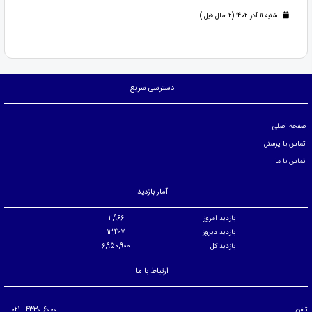
شنبه 11 آذر 1402 (2 سال قبل )
دسترسی سریع
صفحه اصلی
تماس با پرسنل
تماس با ما
آمار بازدید
بازدید امروز
2,966
بازدید دیروز
13,407
بازدید کل
6,950,900
ارتباط با ما
تلفن
6000 4330 - 021