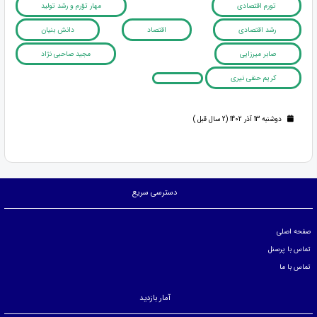
تورم اقتصادی
مهار توّرم و رشد تولید
رشد اقتصادی
اقتصاد
دانش بنیان
صابر میرزایی
مجید صاحبی ­نژاد
کریم حنفی نیری
دوشنبه 13 آذر 1402 (2 سال قبل )
دسترسی سریع
صفحه اصلی
تماس با پرسنل
تماس با ما
آمار بازدید