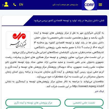
EN
مرکز پژوهش های توسعه و آینده نگری
نقش دانش بنیان‌ها در رشد تولید و توسعه اقتصادی کشور بررسی می‌شود
به گزارش خبرگزاری مهر به نقل از مرکز پژوهش های توسعه و آینده
نگری، یک‌صد و چهل و هشتمین نشست علمی-تخصصی با عنوان «نقش
دانش بنیان ها در رشد تولید و توسعه اقتصادی کشور» روز سه‌شنبه ۱۴
آذرماه ۱۴۰۲، از ساعت 9 تا 11 با حضور جامعه علمی، پژوهشی، دانشگاهی،
اندیشگاهی، صاحب‌نظران، مدیران، کارشناسان دستگاه‌های اجرایی ملّی و استانی برگزار می‌شود.
در این نشست صابر میرزایی، معاون پژوهش و توسعه مرکز همکاری های تحول و پیشرفت ریاست
جمهوری به‌عنوان مدیر علمی نشست و مجید صاحبی نژاد؛ معاون ستاد ویژه توسعه فناوری نانو
معاونت علمی ریاست جمهوری، یدالله دیوسالار؛ پژوهشگر مرکز پژوهش های توسعه و آینده نگری و
کریم حنفی نیری؛ رییس گروه پژوهش و آینده نگری سازمان مدیریت و برنامه ریزی استان زنجان
به‌عنوان سخنرانان در این نشست به ایراد نقطه‌نظرات خود می‌پردازند.
علاقه‌مندان می‌توانند با مراجعه به تالار مجازی مرکز پژوهش‌های توسعه و آینده‌نگری به نشانی
http://connect.mporg.ir/cdrf در این نشست شرکت کنند.
لینک خبر
نشست علمی تخصصی
مرکز پژوهش های توسعه و آینده نگری