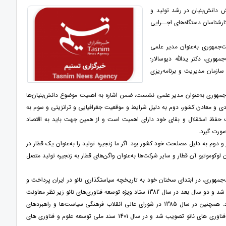
انش‌بنیان‌ در رشد تولید و
رشناسان دستگاه‌های اجــرایی
جمهوری به‌عنوان مدیر علمی
وری، دکتر یدالله دیوسالار؛
ازمان مدیریت و برنامه‌ریزی
مهوری به‌عنوان مدیر علمی نشست، ضمن اشاره به اهمیت موضوع دانش‌بنیان‌ها
دی و معادن کشور، دوم به دلیل شرایط و موقعیت جغرافیایی و ترانزیتی و سوم به
هت حفظ استقلال و بقای خود دارای اهمیت است و از همین جهت باید به اقتصاد
صورت گیرد.
دوم به دلیل مصلحت خود کشور بود. اگر ما زنجیره تولید را به‌عنوان یک قطار در
 لوکوموتیو آن قطار و سایر شرکت‌ها به‌عنوان واگن‌های قطار به زنجیره تولید متصل
ت‌جمهوری، در ابتدای سخنان خود به تاریخچه سیاستگذاری نانو در ایران پرداخت و
گفت: بحث سیاست‌گذاری در حوزه فناوری‌های نانو در سال 1380 از طرف دفتر معاونت ریاست جمهوری شروع شد و دو سال بعد در سال 1382 ستاد ویژه توسعه فناوری‌های نانو زیر نظر معاونت
اول ریاست جمهوری تشکیل شد و در همان سال سند راهبردی 10 ساله آینده در هیئت وزیران تصویب شد. همچنین در سال 1385 در شورای عالی انقلاب فرهنگی سیاست‌ها و راهبردهای
ارتقای فناوری های نانو تصویب شد و در سال 1396 سند راهبردی 10 ساله دوم با عنوان سند گسترش کاربرد فناوری های نانو تصویب شد و در سال 1401 سند ملی توسعه علوم و فناوری های