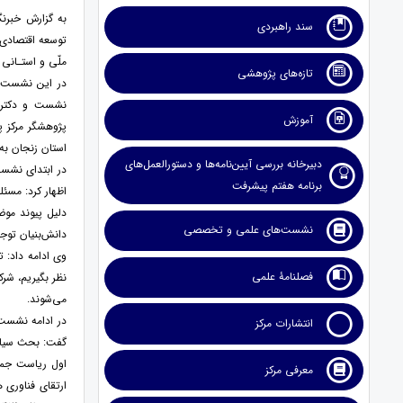
به گزارش خبرن
سند راهبردی
توسعه اقتصادی 
ملّی و استـانی ب
تازه‌های پژوهشی
در این نشست م
نشست و دکتر مج
آموزش
پژوهشگر مرکز پ
استان زنجان به‌
دبیرخانه بررسی آیین‌نامه‌ها و دستورالعمل‌های
در ابتدای نش
برنامه هفتم پیشرفت
اظهار کرد: مسئ
دلیل پیوند موض
نشست‌های علمی و تخصصی
دانش‌بنیان توج
وی ادامه داد: 
فصلنامۀ علمی
نظر بگیریم، شرک
می‌شوند.
در ادامه نشس
انتشارات مرکز
معرفی مرکز