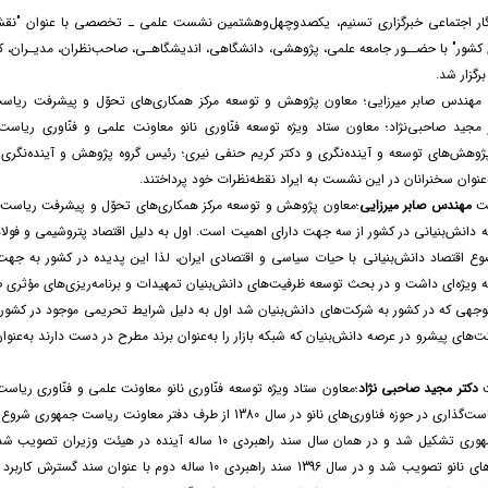
گار اجتماعی خبرگزاری تسنیم، یکصدوچهل‌وهشتمین نشست علمی ـ تخصصی با عنوان "نقش د
کشور" با حضــور جامعه علمی، پژوهشی، دانشگاهی، اندیشگاهـی، صاحب‌نظران، مدیـران، کا
رگزار شد.
هندس صابر میرزایی؛ معاون پژوهش و توسعه مرکز همکاری‌های تحوّل و پیشرفت ریاست‌
ید صاحبی‌نژاد؛ معاون ستاد ویژه توسعه فنّاوری نانو معاونت علمی و فنّاوری ریاست‌جمه
ژوهش‌های توسعه و آینده‌نگری و دکتر کریم حنفی نیری؛ رئیس گروه پژوهش و آینده‌نگری س
عنوان سخنرانان در این نشست به ایراد نقطه‌نظرات خود پرداختند.
ست
مهندس صابر میرزایی
؛معاون پژوهش و توسعه مرکز همکاری‌های تحوّل و پیشرفت ریاست‌ج
له دانش‌بنیانی در کشور از سه جهت دارای اهمیت است. اول به دلیل اقتصاد پتروشیمی و فولا
وع اقتصاد دانش‌بنیانی با حیات سیاسی و اقتصادی ایران، لذا این پدیده در کشور به ج
ه ویژه‌ای داشت و در بحث توسعه ظرفیت‌های دانش‌بنیان تمهیدات و برنامه‌ریزی‌های مؤثری 
توجهی که در کشور به شرکت‌های دانش‌بنیان شد اول به دلیل شرایط تحریمی موجود در کشور و 
ت‌های پیشرو در عرصه دانش‌بنیان که شبکه بازار را به‌عنوان برند مطرح در دست دارند به‌عنوان
ت
دکتر مجید صاحبی نژاد
؛معاون ستاد ویژه توسعه فنّاوری نانو معاونت علمی و فنّاوری ریاس