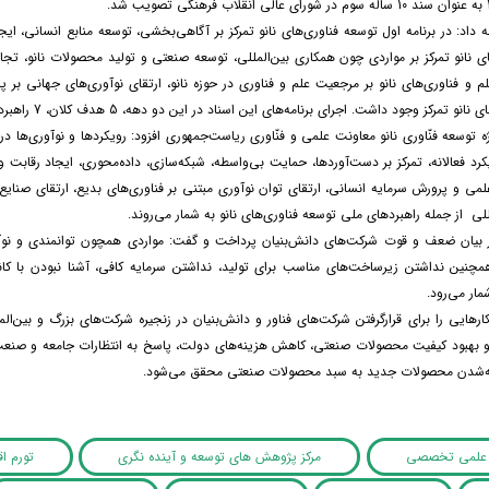
مه داد: در برنامه اول توسعه فناوری‌های نانو تمرکز بر آگاهی‌بخشی، توسعه منابع انسانی، 
ای نانو تمرکز بر مواردی چون همکاری بین‌المللی، توسعه صنعتی و تولید محصولات نانو، تج
م و فناوری‌های نانو بر مرجعیت علم و فناوری در حوزه نانو، ارتقای نوآوری‌های جهانی بر پای
 داشت. اجرای برنامه‌های این اسناد در این دو دهه، 5 هدف کلان، 7 راهبرد کلان، 23 اقدام ملی، 42 برنامه اجرایی و در نهایت 72 فعالیت را در بر می گیرد.
 توسعه فنّاوری نانو معاونت علمی و فنّاوری ریاست‌جمهوری افزود: رویکردها و نوآوری‌ها در
رد فعالانه، تمرکز بر دست‌آوردها، حمایت بی‌واسطه، شبکه‌سازی، داده‌محوری، ایجاد رقابت
لمی و پرورش سرمایه انسانی، ارتقای توان نوآوری مبتنی بر فناوری‌های بدیع، ارتقای صنایع
للی از جمله راهبردهای ملی توسعه فناوری‌های نانو به شمار می‌روند.
 بیان ضعف و قوت شرکت‌های دانش‌بنیان پرداخت و گفت: مواردی همچون توانمندی و نوآور
مچنین نداشتن زیرساخت‌های مناسب برای تولید، نداشتن سرمایه کافی، آشنا نبودن با کا
مار می‌رود.
ارهایی را برای قرارگرفتن شرکت‌های فناور و دانش‌بنیان در زنجیره شرکت‌های بزرگ و بین‌الم
و بهبود کیفیت محصولات صنعتی، کاهش هزینه‌های دولت، پاسخ به انتظارات جامعه و صنعت 
ه‌شدن محصولات جدید به سبد محصولات صنعتی محقق می‌شود.
علمی تخصصی
مرکز پژوهش های توسعه و آینده نگری
تورم ا