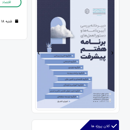
اقتصاد
شنبه 18 آذر 1402 (2 سال قبل )
›
‹
کلان پروژه ها