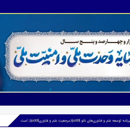
علم و فناوری‌های نانو &quot;مرجعیت علم و فناوری‌&quot; است