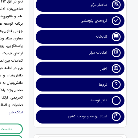
نانو در افق 1412 به عنوان سند 10 ساله سوم در شورای عالی انقلاب فرهنگی تصویب شد.
ساختار مرکز
صاحبی‌نژاد ادا
علم و فناوری‌ه
گروه‌های پژوهشی
برنامه توسعه عل
جهانی فناوری‌های نانو تمرکز وجود
کتابخانه
معاون ستاد ویژه
پاسخگویی، رویک
امکانات مرکز
ارتقای کیفیت ع
تعاملات بین‌الم
وی در ادامه در
اخبار
دانش‌بنیان و ه
دانش‌بنیان به ش
فرم‌ها
صاحبی‌نژاد راهک
تحریمی، ارتقا 
تالار توسعه
صادرات و اضاف
لینک خبر
اسناد برنامه و بودجه کشور
نشست 