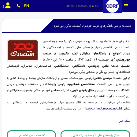
EN
مرکز پژوهش های توسعه و آینده نگری
نشست بررسی راهکارهای تولید خودرو با کیفیت، برگزار می شود
به گزارش «نود اقتصادی» به نقل روابط‌عمومی مرکز، یک‌صد و پنجاهمین
نشست علمی تخصصی مرکز پژوهش های توسعه و آینده نگری، با
عنوان
"
موانع و راهکارهای عملیاتی تولید باکیفیت در صنعت
خودروسازی
"
روز چهار‌شنبه 29 آذرماه 1402، از ساعت 9:00 الی 11:00، با
حضــور جامعه علمی، پژوهشی، دانشگاهی، اندیشگاهـی، صاحب‌نظران، مدیـران، کارشناسان
دستگاه‌های اجــرایی ملّی و استـانی برگزار می‌شود
.
در این نشست
مرتضی خالصی؛
رئیس امور صنعت، معدن و ارتباطات سازمان برنامه و بودجه کشور به
عنوان مدیر علمی نشست،
محمّدحسن شجاعی­فرد؛
رئیس پژوهشکده و دانشکده مهندسی خودرو
دانشگاه علم و صنعت ایران و
جلال رشیدی کوچی،
نماینده مجلس شورای اسلامی به‌عنوان سخنرانان در
این نشست به ایراد نقطه‌نظرات خود می‌پردازند
.
علاقه‌مندان می‌توانند با مراجعه به تالار مجازی مرکز پژوهش‌های توسعه و آینده‌نگری به
نشانی
http://connect.mporg.ir/cdrf
در این نشست شرکت نمایند.
لینک خبر
مرکز پژوهش های توسعه و آینده نگری
نشست علمی تخصصی