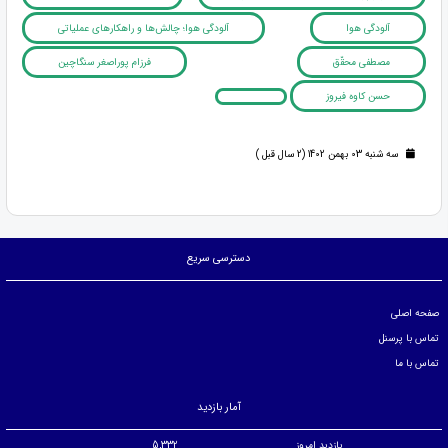
آلودگی هوا
آلودگی هوا؛ چالش‌ها و راهکارهای عملیاتی
مصطفی محقّق
فرزام پوراصغر سنگاچین
حسن کاوه فیروز
سه شنبه 03 بهمن 1402 (2 سال قبل )
دسترسی سریع
صفحه اصلی
تماس با پرسنل
تماس با ما
آمار بازدید
بازدید امروز
5,332