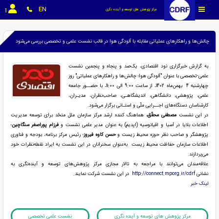
EN
مرکز پژوهش های توسعه و آینده نگری
چالش‌ها و راهکارهای عملیاتی مقابله با آلودگی هوا در قالب نشست علمی و تخصصی بررسی می‌شود
به گزارش خبرگزاری نود اقتصادی، یک‌صد و پنجاه و پنجمین نشست
علمی-تخصصی با عنوان "آلودگی هوا؛ چالش‌ها و راهکارهای عملیاتی" روز
چهارشنبه 4 بهمن‌ماه 1402، از ساعت 9:00 الی 11:00، با حضــور جامعه
علمی، پژوهشی، دانشگاهی، اندیشگاهـی، صاحب‌نظران، مدیـران،
کارشناسان دستگاه‌های اجــرایی ملّی و استـانی برگزار می‌شود.
در این نشست
مصطفی محقّق،
هماهنگ ‌کننده ارشد مرکز سازمان ملل متحّد برای توسعه مدیریت
اطلاعات بلایا در آسیا و اقیانوسیه (اپدیم) به عنوان مدیر علمی نشست و
فرزام پوراصغر سنگاچین
؛
پژوهشگر و صاحب نظر حوزه محیط زیست و
حسن کاوه فیروز
؛ رئیس مرکز برنامه، بودجه و فناوری
اطلاعات سازمان حفاظت محیط زیست به‌عنوان سخنرانان در این نشست به ایراد نقطه‌نظرات خود
می‌پردازند
.
علاقه‌مندان می‌توانند با مراجعه به تالار مجازی مرکز پژوهش‌های توسعه و آینده‌نگری به
نشانی
http://connect.mporg.ir/cdrf
در این نشست شرکت نمایند.
لینک خبر
مرکز پژوهش های توسعه و آینده نگری
نشست علمی تخصصی