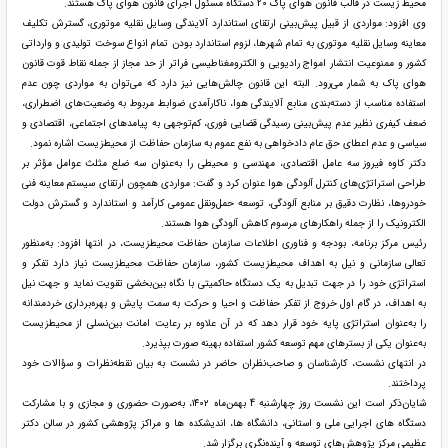
محیط زیست در قالب قانون هوای پاک 20 دستگاه مسئول اجرای قانون هوای پاک هستند.
وی افزود: مواردی از قبیل پیش‌بینی ارتقای استاندارد آلایندگی وسایل نقلیه موتوری، گسترش تکلیف
معاينه وسایل نقلیه موتوری به تمام شهرها، لزوم استاندارد بودن تمام انواع سوخت تولیدی و وارداتی
کشور و ممنوعیت انتشار امواج رادیویی و الکترومغناطیسی فراتر از حد مجاز از جمله نقاط قوت قانون
هوای پاک به شمار می‌رود. البته این قانون چالش‌هایی نیز دارد که می‌توان به مواردی چون عدم
استفاده مناسب از دسته‌بندی منابع آلایندگی هوا، ناکارآمدی ضوابط مربوط به وضعیت‌های اضطراری،
ضعف کیفری نظیر عدم پیش‌بینی رسیدگی قضایی فوری، کم‌توجهی به پیامدهای اجتماعی، اقتصادی و
سیاسی و عدم اعطای حق عام دادخواهی به نفع عموم به سازمان حفاظت از محیط‌زیست اشاره نمود.
دکتر کاوه فیروز سه عامل اقتصادی، مهندسی و محیطی را به‌عنوان سه ضلع مثلث عوامل مؤثر بر
طراحی استراتژی‌های کنترل آلودگی هوا عنوان کرد و گفت: مواردی همچون ارتقای سیستم معاینه فنی
خودروها، نظارت دقیق بر منابع آلودگی، توسعه حمل‌ونقل عمومی کارآمد و استاندارد و گسترش دولت
الکترونیک را از جمله راهکارهای مرسوم کاهش آلودگی هوا هستند.
رئیس مرکز برنامه، بودجه و فناوری اطلاعات سازمان حفاظت محیط‌زیست، در انتها افزود: به‌منظور
تعالی سازمانی و نیل به اهداف محیط‌زیست کشور، سازمان حفاظت محیط‌زیست نیاز دارد تفکر و
استراتژی خود را در جهت تبدیل به یک دستگاه حاکمیتی با نگاه بین‌بخشی تقویت نماید و جهت نیل
به اهداف، در گام اول خروج از تفکر حفاظت و احیا و حرکت به سمت پایش و بهره‌برداری خردمندانه
را به‌عنوان استراتژی پایه خود قرار دهد که در آن علاوه بر رعایت امانت بین‌نسلی از محیط‌زیست
به‌عنوان یکی از بسترهای مهم توسعه کشور استفاده بهینه صورت بپذیرد.
در انتهای نشست، کارشناسان و صاحب‌نظران حاضر در نشست به بیان نقطه‌نظرات و سؤالات خود
پرداختند.
شایان‌ذکر است این نشست روز چهار‌شنبه 4 بهمن‌‌ماه ۱۴٠۲، به‌صورت حضوری و مجازی و با مشارکت
دستگاه های اجرایی ملی و استانی، دانشگاه ها، اندیشکده ها و مراکز پژوهشی کشور در سالن دکتر
عظیمی مرکز پژوهش‌های توسعه و آینده‌نگری برگزار شد.