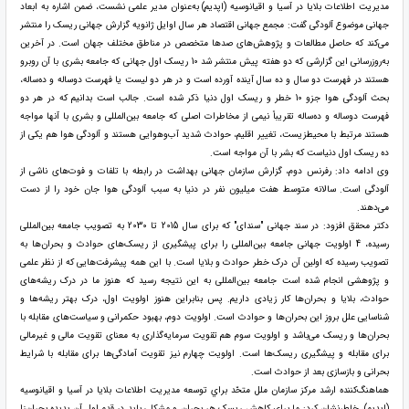
مديريت اطلاعات بلايا در آسيا و اقيانوسيه (اپديم) به‌عنوان مدیر علمی نشست، ضمن اشاره به ابعاد
جهانی موضوع آلودگی گفت: مجمع جهانی اقتصاد هر سال اوایل ژانویه گزارش جهانی ریسک را منتشر
می‌کند که حاصل مطالعات و پژوهش‌های صدها متخصص در مناطق مختلف جهان است. در آخرین
به‌روزرسانی این گزارشی که دو هفته پیش منتشر شد 10 ریسک اول جهانی که جامعه بشری با آن روبرو
هستند در فهرست دو سال و ده سال آینده آورده است و در هر دو لیست یا فهرست دو‌ساله و ده‌ساله،
بحث آلودگی هوا جزو 10 خطر و ریسک اول دنیا ذکر شده است. جالب است بدانیم که در هر دو
فهرست دو‌ساله و ده‌ساله تقریباً نیمی از مخاطرات اصلی که جامعه بین‌المللی و بشری با آنها مواجه
هستند مرتبط با محیط‌زیست، تغییر اقلیم، حوادث شدید آب‌وهوایی هستند و آلودگی هوا هم یکی از
ده ریسک اول دنیاست که بشر با آن مواجه است.
وی ادامه داد: رفرنس دوم، گزارش سازمان جهانی بهداشت در رابطه ‌با تلفات و فوت‌های ناشی از
آلودگی است. سالانه متوسط هفت میلیون نفر در دنیا به سبب آلودگی هوا جان خود را از دست
می‌دهند.
دکتر محقق افزود: در سند جهانی "سندای" که برای سال 2015 تا 2030 به تصویب جامعه بین‌المللی
رسیده، 4 اولویت جهانی جامعه بین‌المللی را برای پیشگیری از ریسک‌های حوادث و بحران‌ها به
تصویب رسیده که اولین آن درک خطر حوادث و بلایا است. با این ‌همه پیشرفت‌هایی که از نظر علمی
و پژوهشی انجام شده است جامعه بین‌المللی به این نتیجه رسید که هنوز ما در درک ریشه‌های
حوادث، بلایا و بحران‌ها کار زیادی داریم. پس بنابراین هنوز اولویت اول، درک بهتر ریشه‌ها و
شناسایی علل بروز این بحران‌ها و حوادث است. اولویت دوم، بهبود حکمرانی و سیاست‌های مقابله با
بحران‌ها و ریسک می‌باشد و اولویت سوم هم تقویت سرمایه‌گذاری به معنای تقویت مالی و غیرمالی
برای مقابله و پیشگیری ریسک‌ها است. اولویت چهارم نیز تقویت آمادگی‌ها برای مقابله با شرایط
بحرانی و بازسازی بعد از حوادث است.
هماهنگ‌کننده ارشد مركز سازمان ملل متحّد براي توسعه مديريت اطلاعات بلايا در آسيا و اقيانوسيه
(اپديم)، خاطرنشان کرد: ما برای کاهش ریسک هر بحران و مشکلی باید در قدم اول آن پدیده بحران‌زا