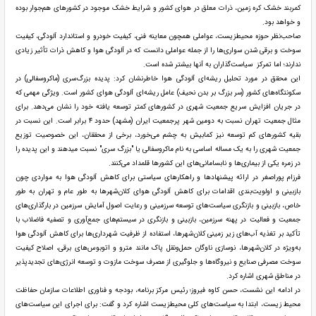
کمربند خشک کره زمین، ذرات معلق در هوای کشور و شرایط خشک موجود در کشورهای هم‌جوار بوده
و خواهد بود.
صاحب‌نظر حوزه محیط‌زیست، عواملی همچون معاینه فنی، کیفیت خودرو و استاندارد آلودگی، کیفیت
سوخت و برقی شدن سواری‌ها را از جمله عواملی دانست که در آلودگی هوا و کاهش ذرات تأثیر زیادی
ندارند؛ اما تمرکز سیاست‌گذاران به آنها بیشتر شده است.
این محقق در مورد تحلیل ریشه‌ای آلودگی هوا خاطرنشان کرد: پدیده بزرگ‌سری (ماکروسفالی) در
سکونتگاه‌های کشور (سر بزرگ بر بدن نحیف) عامل ریشه‌ای آلودگی هوای کشور است. ویژگی مهمی که
در جریان افزایش سریع جمعیت شهری در کشورهای کمتر توسعه یافته خود را نشان می‌دهد. برای
مثال جمعیت تهران نسبت به دومین شهر پرجمعیت ایران (مشهد) حدود ۴ برابر است. این نسبت در
بقیه کشورهای کم توسعه نیز کمابیش به چشم می‌خورد، برخی از محققان، این خصوصیت توزیع
جمعیت شهری را به یک مساله اساسی به نام ماکروسفالی یا "بزرگ سری" نسبت میدهند و این پدیده را
در زمره یکی از بیماری‌ها و نابسامانی‌های این کشورها قلمداد می‌کنند.
فرزام پوراصغر در ارائه پیشنهادها و راهکارهای سیاستی برای کاهش آلودگی هوا به مواردی چون
بازبینی و اولویت‌بندی اقدامات برای کاهش آلودگی هوای کلان‌شهرها به طور عام و تهران به طور
خاص، بازبینی و بازنگری سیاست‌های توسعه سرزمینی و رعایت اصول آمایش سرزمین در بارگذاری‌های
جمعیت و فعالیت در پهنه سرزمین، بازبینی و بازنگری در سیستم‌های جمع‌آوری و تصفیه فاضلاب با
تأکید بر تغذیه آب‌های زیر زمینی کلان‌شهرها، استفاده از ظرفیت شهرداری‌ها برای کاهش آلودگی هوا
به‌ویژه در کلان‌شهرها، نوسازی ناوگان حمل‌ونقل پاک مانند مترو و اتوبوس‌های برقی، اصلاح کیفیت
سوخت مصرفی صنایع و نیروگاه‌ها و جلوگیری از مصرف سوخت مازوت و توسعه انرژی‌های تجدیدپذیر
در مناطق شهری اشاره کرد.
در ادامه این نشست، حسن کاوه فیروز؛ رئیس مرکز برنامه، بودجه و فناوری اطلاعات سازمان حفاظت
محیط زیست، ابتدا به سیاست‌های کلی محیط‌زیست اشاره کرد و گفت: برای اجرای این سیاست‌های