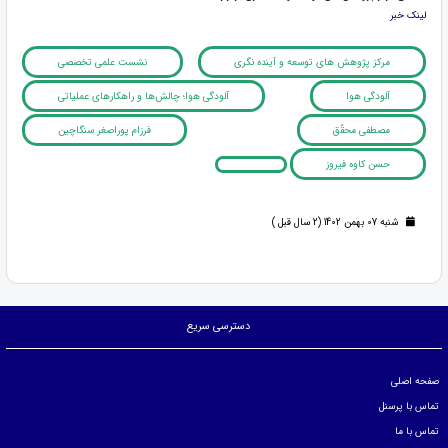
لینک خبر
مرکز پژوهش های توسعه و آینده نگری
نشست علمی تخصصی
آلودگی هوا
آلودگی هوا؛ چالش‌ها و راهکارهای عملیاتی
مصطفی محقّق
فرزام پوراصغر سنگاچین
حسن کاوه فیروز
شنبه 07 بهمن 1402 (2 سال قبل )
دسترسی سریع
صفحه اصلی
تماس با پرسنل
تماس با ما