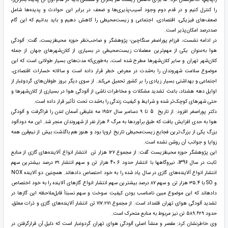
را کنترل کنیم و در قدم دوم وجود آسیب‌پذیری‌ها و ضعف در برابر این حوادث و پدیده‌ها شامل
ضعف‌های فیزیکی، اقتصادی، اجتماعی و زیست‌محیطی را کاهش دهیم و باید بدانیم که این گام
صددرصد امکان‌پذیر است.
در ادامه نشست، فرزام پوراصغر سنگاچین؛ پژوهشگر و صاحب‌نظر حوزه محیط‌زیست، گفت: آلودگی
هوا به‌عنوان یکی از مهم‌ترین معضلات زیست‌محیطی در بسیاری از کلان‌شهرهای جهان از جمله
کلان‌شهر تهران و سایر کلان‌شهرها مطرح شده است، به‌طوری‌که مدت‌های بسیار طولانی است که این
موضوع سلامت شهروندان را به‌شدت در معرض خطر قرار داده است و سالانه خسارات اقتصادی،
اجتماعی و بهداشتی بسیار زیادی را بر کشور تحمیل می‌کند. از سوی دیگر بروز طوفان‌های گردوغبار از
اوایل دهه هشتاد، باعث تشدید مشکلات و مخاطرات ناشی از آلودگی هوا در بسیاری از کلان‌شهرها و
حتی شهرهای کوچک‌تر شده و شرایط و کیفیت زندگی را به‌شدت تحت تأثیر قرار داده است.
دکتر پوراصغر افزود: از تاریخ 5 تا ۹ دسامبر سال ۱۹۵۲ مه غلیظی آسمان لندن را فراگرفت و آلودگی
هوا به حدی افزایش یافت که طبق برآوردها به مرگ ۶ هزار نفر از شهروندان منجر شد. این مه دودآلود
بزرگ یکی از بزرگ‌ترین فجایع زیست‌محیطی تاریخ اروپا بود و هنوز هم باگذشت بیش از نیم‌قرن همه
زوایا و جوانب آن روشن نشده است.
این پژوهشگر حوزه محیط‌زیست گفت: از مجموع ۱۲۷ هزار تن انتشار انواع آلاینده‌های گازی از منابع
ثابت در سال 1396، نیروگاهها با انتشار حدود 40.6 هزار تن و سهم انتشار ۳۱ درصد بیشترین سهم
انتشار انواع آلاینده‌های گازی در سال یاد شده را به خود احتصاص دادهاند. همچنین دو آلاینده NOX
و SO با ٣٥.٤ هزار تن و سهم ۸۷ درصد بیشترین سهم انتشار انواع گازهای آلاینده را به خود اختصاص
دادهاند که این موضوع مبین نامناسب ‌بودن کیفیت سوخت و سهم نسبتاً قابل‌ملاحظه این گازها در
تشدید آلودگی هوای تهران قلمداد است. از مجموع ۷۱۷.۲۷۱ تن انتشار آلاینده‌های گازی و ذرات معلق،
حدود ٥٨٩.٦٢٩ تن نیز مربوط به منابع متحرک است.
وی خاطرنشان کرد: مقصر و منشأ اصلی آلودگی هوای تهران گردوغبار است که دلیل آن قرارگرفتن در