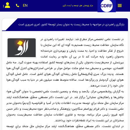
EN
مرکز پژوهش های توسعه و آینده نگری
بازنگری راهبردی در مواجهه با محیط زیست به عنوان بستر توسعة کشور، امری ضروری است
در نشست علمی تخصصی مرکز مطرح شد: نیازمند تغییرات راهبردی در
نگاه سازمان حفاظت محیط زیست هستیم به گونه ای که این سازمان با
خروج از تفکر حفاظت و احیا، به سمت پایش و بهره‌برداری خردمندانه
به‌عنوان راهبرد پایه حرکت کند تا در پی آن علاوه بر رعایت امانت
بین‌نسلی، از محیط‌زیست به‌عنوان یکی از بسترهای توسعه کشور استفاده بهینه صورت گیرد. سه عامل
اقتصادی، مهندسی و محیطی سه ضلع مثلث عوامل موثر بر طراحی استراتژی‌های کنترل آلودگی هوا
هستند، پدیده بزرگ سری (ماکروسفالی) عامل ریشه‌ای آلودگی هوای کشور است، عامل اصلی آلودگی
هوای تهران گردوغبار و ریزگردها است. سالانه متوسط هفت میلیون نفر در دنیا به سبب آلودگی هوا
جان خود را از دست می‌دهند.
به گزارش روابط‌عمومی مرکز، یک‌صد و پنجاه و پنجمین نشست علمی-تخصصی با عنوان "آلودگی هوا؛
چالش‌ها و راهکارهای عملیاتی" برگزار شد. در این نشست دکتر مصطفی محقّق، هماهنگ‌کننده ارشد
مركز سازمان ملل متحّد براي توسعه مديريت اطلاعات بلايا در آسيا و اقيانوسيه (اپديم) به‌عنوان مدیر
علمی نشست و دکتر فرزام پوراصغر سنگاچین؛ پژوهشگر و صاحب‌نظر حوزه محیط‌زیست و دکتر حسن
کاوه فیروز؛ رئیس مرکز برنامه، بودجه و فناوری اطلاعات سازمان حفاظت محیط‌زیست به‌عنوان
سخنرانان در این نشست به ایراد نقطه‌نظرات خود پرداختند.
در ابتدای نشست، دکتر مصطفی محقّق، هماهنگ‌کننده ارشد مركز سازمان ملل متحّد براي توسعه