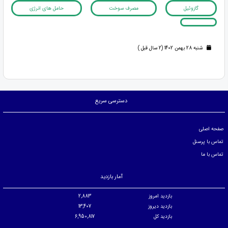
گازوئیل
مصرف سوخت
حامل های انرژی
شنبه 28 بهمن 1402 (2 سال قبل )
دسترسی سریع
صفحه اصلی
تماس با پرسنل
تماس با ما
آمار بازدید
بازدید امروز
2,883
بازدید دیروز
13,407
بازدید کل
6,950,817