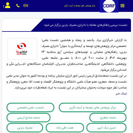
EN
مرکز پژوهش های توسعه و آینده نگری
نشست بررسی راهکارهای مقابله با ناترازی مصرف بنزین برگزار می شود
به گزارش خبرگزاری برنا، یک‌صد و پنجاه و هشتمین نشست علمی-
تخصصی مرکز پژوهش‌های توسعه و آینده‌نگری با عنوان" ناترازی مصرف
بنزین؛ راهکارهای عملیاتی و توصیه‌­های سیاستی "روز سه‌شنبه 24
بهمن‌ماه 1402، از ساعت 9:00 الی 11:00، با حضــور جامعه علمی،
پژوهشی، دانشگاهی، اندیشگاهـی، صاحب‌نظران، مدیـران، کارشناسان دستگاه‌های اجــرایی ملّی و
استـانی برگزار می‌شود.
در این نشست محمّدصادق کریمی؛ رئیس امور انرژی سازمان برنامه و بودجه کشور به عنوان مدیر علمی
نشست و محمّد جعفری؛ عضو هیأت علمی دانشگاه و پژوهشگر اقتصاد و نعمت الله نجفی؛ پژوهشگر و
صاحب نظر حوزه سوخت به‌‌عنوان سخنرانان در این نشست به ایراد نقطه‌نظرات خود می‌پردازند.
لینک خبر
مرکز پژوهش های توسعه و آینده نگری
نشست علمی تخصصی
محمد جعفری
محمد صادق کریمی
حسن نیک آیین
همت قلی زاده
مصرف بنزین