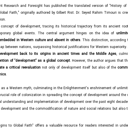
t Research and Foresight has published the translated version of "History of
obal Faith," originally authored by Gilbert Rist. Dr. Seyed Rahim Timouri is cre
tion.
concept of development, tracing its historical trajectory from its ancient root
porary global events. The central argument hinges on the idea of
unlimi
 embedded in Western culture and absent in others
. This distinction, according 
ap between nations, surpassing historical justifications for Western superiority.
development back to its origins in ancient times and the Middle Ages
, culmi
ention of "development" as a global concept
. However, the author argues that t
e a critical reevaluation
not only of development itself but also of the
commod
mics
.
nt as a Western myth, culminating in the Enlightenment's enshrinement of unlimit
crucial role of colonization in spreading the concept of development around the 
bal understanding and implementation of development over the past eight decade
 development and the commodification of nature and social relations but also th
ins to Global Faith" offers a valuable resource for readers interested in unde