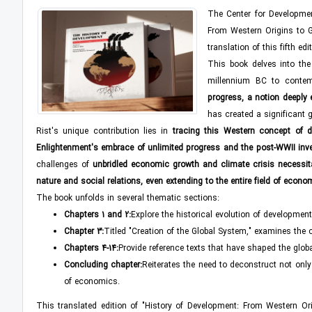
The Center for Developmen
From Western Origins to Gl
translation of this fifth edi
This book delves into the 
millennium BC to contem
progress, a notion deeply
has created a significant g
Rist's unique contribution lies in
tracing this Western concept of 
Enlightenment's embrace of unlimited progress and the post-WWII inv
challenges of
unbridled economic growth and climate crisis necessitat
nature and social relations, even extending to the entire field of econo
The book unfolds in several thematic sections:
Chapters 1 and 2:
Explore the historical evolution of developme
Chapter 3:
Titled "Creation of the Global System," examines the 
Chapters 4-14:
Provide reference texts that have shaped the glo
Concluding chapter:
Reiterates the need to deconstruct not only
of economics.
This translated edition of "History of Development: From Western Orig