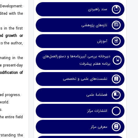
 Development:
سند راهبردی
dited with the
تازه‌های پژوهشی
s in the first
ted growth or
آموزش
to the author,
دبیرخانه بررسی آیین‌نامه‌ها و دستورالعمل‌های
nating in the
برنامه هفتم پیشرفت
he present-day
ification of
نشست‌های علمی و تخصصی
فصلنامۀ علمی
ed progress.
world.
s.
انتشارات مرکز
e entire field
معرفی مرکز
rstanding the