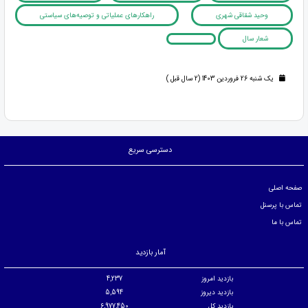
وحید شقاقی شهری
راهکارهای عملیاتی و توصیه­‌های سیاستی
شعار سال
یک شنبه 26 فروردین 1403 (2 سال قبل )
دسترسی سریع
صفحه اصلی
تماس با پرسنل
تماس با ما
آمار بازدید
بازدید امروز
4,237
بازدید دیروز
5,594
بازدید کل
6,977,450