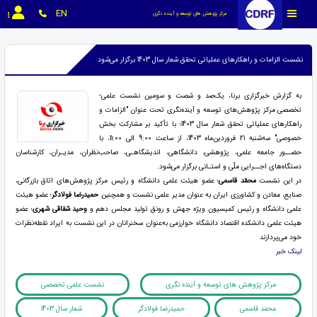
EN
مرکز پژوهش های توسعه و آینده نگری
نشست الزامات و راهکارهای عملیاتی تحقق شعار سال 1403 برگزار می‌شود
به گزارش خبرگزاری برنا، یک‌صد و شصت و سومین نشست علمی-
تخصصی مرکز پژوهش‌های توسعه و آینده‌نگری تحت عنوان "الزامات و
راهکارهای عملیاتی تحقق شعار سال 1403؛ با تأکید بر مشارکت بخش
خصوصی" سه
شنبه 21 فروردین‌ماه 1403، از ساعت 9:00 الی 11:00، با
حضــور جامعه علمی، پژوهشی، دانشگاهی، اندیشگاهـی، صاحب‌نظران، مدیـران، کارشناسان
دستگاه‌های اجــرایی ملّی و استـانی برگزار می‌شود
.
در این نشست
محمّد قاسمی
؛ عضو هیئت علمی دانشگاه و رئیس مرکز پژوهش
های اتاق بازرگانی،
صنایع، معادن و کشاورزی ایران به عنوان مدیر علمی نشست و همچنین
حمیدرضا فولادگر
؛ عضو هیئت
علمی دانشگاه و رئیس کمیسیون ویژه جهش و رونق تولید مجلس دهم و
وحید شقاقی شهری
؛ عضو
هیئت علمی دانشکده اقتصاد دانشگاه خوارزمی به‌‌عنوان سخنرانان در این نشست به ایراد نقطه‌نظرات
خود می‌پردازند
لینک خبر
مرکز پژوهش های توسعه و آینده نگری
نشست علمی تخصصی
محمد قاسمی
حمیدرضا فولادگر
شعار سال 1403