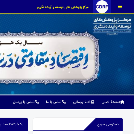
مرکز پژوهش های توسعه و آینده نگری
صفحۀ اصلی
اطلاع‌رسانی
تماس با ما
تماس با پرسنل
دسترسی سریع
یک&zwnj;صد و شصت و چهارمین نشست علمی-تخصصی مرکز پژوهش&zwnj;های توسعه و آینده&zwnj;نگری منتشر شد