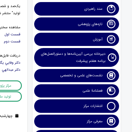
یک‌صد و شصت 
سند راهبردی
تولید" منتشر ش
تازه‌های پژوهشی
مشاهده سخنران
قسمت اول
آموزش
قسمت دوم
دبیرخانه بررسی آیین‌نامه‌ها و دستورالعمل‌های
دریافت فایل‌ها
برنامه هفتم پیشرفت
دکتر وفايي يگا
دکتر عبدالهي
نشست‌های علمی و تخصصی
مرکز پژ
فصلنامۀ علمی
تولید م
انتشارات مرکز
چهارشنبه 29 فروردین 1403 (2 سال ق
معرفی مرکز