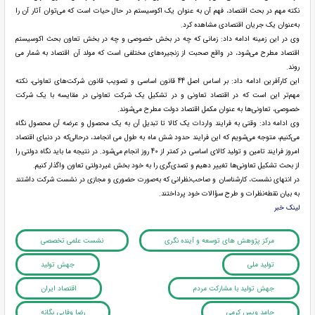
نکته مهم در بحث اقتصاد، فهم آن به عنوان یک اکوسیستم در حال حیات است که می‌توان آثار آن را
به‌عنوان یک جریان اقتصادی مشاهده کرد.
وی در این زمینه ادامه داد: زمانی که چه در بخش خصوصی و چه در بخش تعاون بحث اکوسیستم
اقتصاد مطرح می‌شود، در واقع صحبت از زنجیره‌های مختلفی است که مولد آن اقتصاد به شمار می
روند.
این کارآفرین ادامه داد: بر اساس اصل 44 قانون اساسی و تصویب قانون شرکت‌های تعاونی، نکته
مهم‌تر این است که در اقتصاد تعاونی و در تشکیل یک شرکت تعاونی در مقایسه با یک شرکت
خصوصی، تعاونی‌ها به عنوان مکمل اقتصاد دولت مطرح می‌شوند.
وی ادامه داد: وقتی به فرایند واردات یک کالا تا تبدیل آن به یک محصول و عرضه آن محصول نگاه
می‌کنیم، متوجه می‌شویم که این فرایند حدود شش ماه به طول می انجامد، درحالی‌که در دنیای اقتصاد
امروز فرایند تامین و تولید کالای اساسی در کمتر از 40 روز انجام می‌شود. در نتیجه ما باید نگاه دولتی را
از بحث تشکیل تعاونی‌ها تغییر دهیم و تصدی‌گری را به خود بخش غیردولتی تعاون واگذار کنیم.
در انتهای نشست، کارشناسان و صاحب‌نظرانی که به‌صورت حضوری و مجازی در نشست شرکت داشتند
به بیان نقطه‌نظرات و طرح سؤالات خود پرداختند.
لینک خبر
مرکز پژوهش های توسعه و آینده نگری
نشست علمی تخصصی
تولید ملی
جهش تولید
جهش تولید با مشارکت مردم
اقتصاد ایران
حامد ویس کرمی
رضا وفایی یگانه