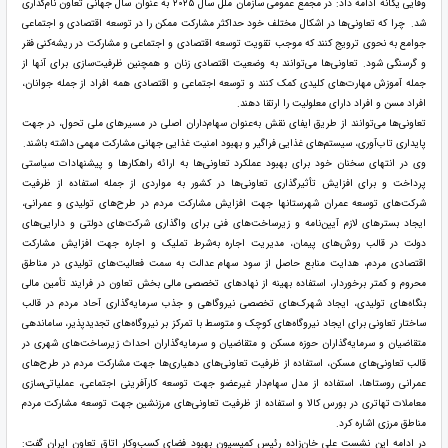
وفایی یگانه ادامه داد: در مجمع عمومی سازمان ملل سال ۲۰۲۵ به عنوان سال جهانی تعاون نام‌گذاری
شد. چرا که تعاونی‌ها در اشکال مختلف خود حداکثر مشارکت ممکن را در توسعه اقتصادی و اجتماعی
جوامع به نحوی ترویج کنند که موجب تقویت توسعه اقتصادی و اجتماعی و مشارکت در ریشه‌کنی فقر
و گرسنگی ‌شود. تعاونی‌ها می‌توانند به وضعیت اقتصادی زنان و همچنین ظرفیت‌سازی برای آنها از
جمله آموزش مهارت‌های کلیدی کمک کنند و توسعه اجتماعی و اقتصادی همه افراد از جمله جوانان،
افراد مسن و افراد دارای معلولیت را ارتقا دهند.
تعاونی‌ها می‌توانند از طریق ایفای نقش به‌عنوان سهام‌داران اصلی در مسیرهای ملی تحول، در جهت
پایداری تاب‌آوری، سیستم‌های غذایی فراگیر و بهبود امنیت غذایی جهانی مشارکت مهمی داشته باشند.
وی در انتهای سخنان خود برای بهبود عملکرد تعاونی‌ها به ارائه راهکارها و پیشنهادات سیاستی
پرداخت و برای افزایش تأثیرگذاری تعاونی‌ها در کشور به مواردی از جمله استفاده از ظرفیت
شرکت‌های توسعه عمران شهرستانها جهت افزایش مشارکت مردم در طرح‌های تولیدی و عمرانی،
ایجاد بستر‌های لازم آیین‌نامه و زیرساخت‌های فنی برای واگذاری شرکت‌های دولتی و دارایی‌های
دولت در قالب روش‌های پیمان، مدیریت اجاره به‌شرط تملیک و اجاره جهت افزایش مشارکت
اقتصادی مردم، هدایت منابع حاصل از سود سهام عدالت به سمت فعالیت‌های تولیدی در مناطق
محروم و کمتر برخوردار، استفاده بهینه از نهادهای تخصصی مالی بخش تعاون در فرایند تأمین مالی
بنگاه‌های تولیدی، ایجاد شهرک‌های تخصصی نیروگاهی و جذب سرمایه‌گذاری آحاد مردم در قالب
ساختار تعاونی برای ایجاد نیروگاه‌های کوچک و متوسط با تمرکز بر نیروگاه‌های تجدیدپذیر، ساماندهی
متقاضیان و سرمایه‌گذاران حوزه مسکن و متقاضیان و سرمایه‌گذاران احداث زیرساخت‌های شهری در
قالب تعاونی‌های مسکن، استفاده از ظرفیت تعاونی‌های دهیاری‌ها جهت مشارکت مردم در طرح‌های
عمرانی روستاها، استفاده از مدل سهام‌دار غیرعضو جهت توسعه کارآفرینی اجتماعی، عملیاتی‌سازی
معاملات تهاتری در بورس کالا و استفاده از ظرفیت تعاونی‌های مرزنشین جهت توسعه مشارکت مردم
مناطق مرزی اشاره کرد.
در ادامه این نشست علی خان‌زاده رئیس کمیسیون بهبود فضای کسب‌وکار اتاق تعاون ایران گفت: