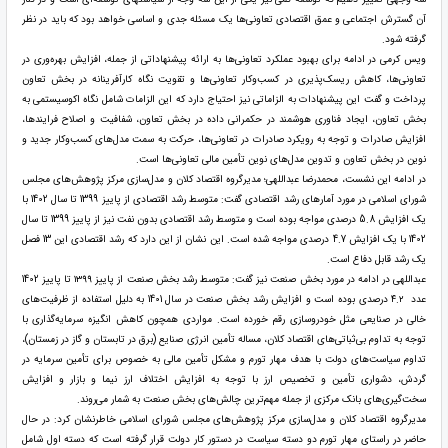
آن گسترش اجتماعی و عمق اقتصادی تعاونی‌ها یک مسئله جدی و اساسی خواهد بود که باید در نظر
گرفته شود.
ویس کرمی در ادامه برای بهبود عملکرد تعاونی‌ها به ارائه پیشنهاداتی از جمله، افزایش بهره‌وری در
تعاونی‌ها، کاهش ریسک‌پذیری در کسب‌وکار تعاونی‌ها و تقویت نگاه کارآفرینانه در بخش تعاون
پرداخت و گفت این پیشنهادات به الزاماتی نیز احتیاج دارد که این الزامات شامل نگاه اکوسیستمی به
بخش تعاون، ایجاد فناوری هوشمند در حکمرانی داده در بخش تعاون، شفافیت و اصلاح فرایندها،
افزایش صادرات و توجه به رویکرد صادرات در تعاونی‌ها، حرکت به سمت مدل‌های کسب‌وکار جدید و
نوین در بخش تعاون و تدوین مدل‌های نوین تأمین مالی تعاونی‌ها است.
در ادامه این نشست، محمدرضا عبداللهی؛ مدیرگروه اقتصاد کلان و مدل‌سازی مرکز پژوهش‌های مجلس
شورای اسلامی در مورد آمارهای رشد اقتصادی گفت: متوسط رشد اقتصادی از پاییز 1399 تا سال 1402 با
یک افزایش 5.8 درصدی مواجه بوده است و متوسط رشد اقتصادی بدون نفت نیز از پاییز 1399 تا سال
1402 با یک افزایش 4.7 درصدی مواجه شده است. این نشان از این دارد که رشد اقتصادی این 13 فصل
یک رشد قابل دفاع است.
عبداللهی در ادامه در مورد بخش صنعت نیز گفت: متوسط رشد بخش صنعت از پاییز ۱۳۹۹ تا پاییز 1402
عدد ۴.۲ درصدی بوده است و افزایش رشد بخش صنعت در سال 1401 به دلیل استفاده از ظرفیت‌های
خالی در صنایعی مثل خودروسازی رقم خورده است. مواردی همچون کاهش انگیزه سرمایه‌گذاری با
توجه به تداوم بی‌ثباتی‌های اقتصاد کلان، مساله تأمین انرژی صنایع (برق در تابستان و گاز در زمستان)،
تداوم سیاست‌های دولت با هدف مهار تورم و مشکل تأمین مالی به خصوص برای تأمین سرمایه در
گردش، دشواری تأمین و تخصیص ارز با توجه به افزایش اختلاف ارز نیما و بازار و افزایش
سخت‌گیری‌های بانک مرکزی از جمله مهم‌ترین چالش‌های بخش صنعت به شمار می‌روند.
مدیرگروه اقتصاد کلان و مدل‌سازی مرکز پژوهش‌های مجلس شورای اسلامی خاطرنشان کرد: در حال
حاضر در راستای مهار تورم دو دسته سیاست‌ در دستور کار دولت قرار گرفته است که دسته اول شامل