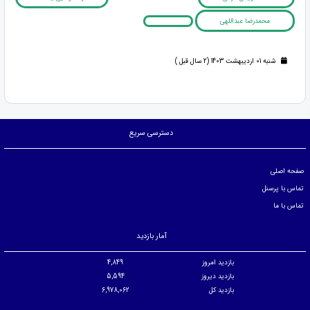
محمدرضا عبداللهی
شنبه 01 اردیبهشت 1403 (2 سال قبل )
دسترسی سریع
صفحه اصلی
تماس با پرسنل
تماس با ما
آمار بازدید
بازدید امروز
4,849
بازدید دیروز
5,594
بازدید کل
6,978,062