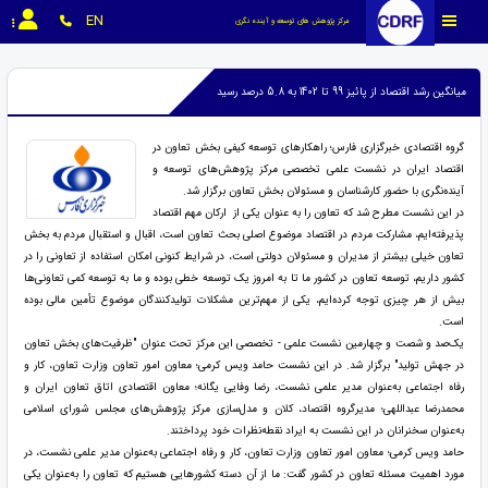
EN
مرکز پژوهش های توسعه و آینده نگری
میانگین رشد اقتصاد از پائیز 99 تا 1402 به 5.8 درصد رسید
گروه اقتصادی خبرگزاری فارس؛ راهکارهای توسعه کیفی بخش تعاون در
اقتصاد ایران در نشست علمی تخصصی مرکز پژوهش‌های توسعه و
آینده‌نگری با حضور کارشناسان و مسئولان بخش تعاون برگزار شد.
در این نشست مطرح شد که تعاون را به عنوان یکی از ارکان مهم اقتصاد
پذیرفته‌ایم، مشارکت مردم در اقتصاد موضوع اصلی بحث تعاون است، اقبال و استقبال مردم به بخش
تعاون خیلی بیشتر از مدیران و مسئولان دولتی است، در شرایط کنونی امکان استفاده از تعاونی را در
کشور داریم، توسعه تعاون در کشور ما تا به امروز یک توسعه خطی بوده و ما به توسعه کمی تعاونی‌ها
بیش از هر چیزی توجه کرده‌ایم، یکی از مهم‌ترین مشکلات تولیدکنندگان موضوع تأمین مالی بوده
است.
یک‌صد و شصت و چهارمین نشست علمی - تخصصی این مرکز تحت عنوان "ظرفیت‌های بخش تعاون
در جهش تولید" برگزار شد. در این نشست حامد ویس کرمی؛ معاون امور تعاون وزارت تعاون، کار و
رفاه اجتماعی به‌عنوان مدیر علمی نشست، رضا وفایی یگانه؛ معاون اقتصادی اتاق تعاون ایران و
محمدرضا عبداللهی؛ مدیرگروه اقتصاد، کلان و مدل‌سازی مرکز پژوهش‌های مجلس شورای اسلامی
به‌عنوان سخنرانان در این نشست به ایراد نقطه‌نظرات خود پرداختند.
حامد ویس کرمی؛ معاون امور تعاون وزارت تعاون، کار و رفاه اجتماعی به‌عنوان مدیر علمی نشست، در
مورد اهمیت مسئله تعاون در کشور گفت: ما از آن دسته کشورهایی هستیم که تعاون را به‌عنوان یکی