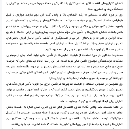
کاهش ناترازی‌های اقتصاد کلان به‌منظور کنترل رشد نقدینگی و دسته دوم شامل سیاست‌های تثبیتی با
قیمت‌گذاری‌های دستوری است.
وی در مورد الزامات دستیابی به رشد اقتصادی بالا و پایدار گفت این مهم نیازمند مواردی از قبیل
بازطراحی ساختار تصمیم‌گیری در موضوعات مرتبط با سرمایه‌گذاری‌های زیرساختی و توسعه‌ای، تعیین
راهبرد صنعتی کشور مبتنی بر جانمایی جدید و بازتعریف نقش ایران در عرصه بین‌الملل، اصلاح نظام
بانکی باهدف کاهش ناترازی‌ها و تأمین مالی مؤثر بخش تولید، پیش‌بینی‌پذیر کردن اقتصاد از طریق
ثبات قوانین و مقررات و رویه‌های اجرایی و تصمیم‌گیری در کشور، تأمین پایدار انرژی بخش‌های
تولیدی، نرخ ارز حقیقی مؤثر در کنار کنترل نوسانات نرخ ارز اسمی باهدف حفظ رقابت‌پذیری محصولات
داخلی است تا بتوانیم به رشد اقتصادی بالا و پایدار دست پیدا کنیم.
محمدرضا عبداللهی در مورد استفاده از ظرفیت تعاونی‌ها در تأمین مالی تولید گفت: یکی از مهم‌ترین
مشکلات تولیدکنندگان موضوع تأمین مالی بوده است. در این راستا ایجاد نهادهای مالی که ظرفیت
جمع‌آوری منابع خرد مردم و هدایت آنها به سمت فعالیت‌های تولیدی را بر عهده داشته باشد نقش به
سزایی دارد. بر اساس تجارب جهانی، صندوق‌های اعتباری تعاونی تولیدکنندگان نقش مؤثری در هدایت
تولیدکنندگان و مردم به¬سوی حمایت از فعالیت‌های تولیدی دارد.
وی همچنین در خصوص استفاده از ظرفیت تعاونی‌ها در تأمین انرژی نیز افزود: تأمین انرژی بنگاه‌های
تولیدی یکی از مهم‌ترین نگرانی‌های بخش تولید کشور است که با حل آن قطعاً جهش مناسبی در تولید
کشور ایجاد می‌شود. یکی از ابزارها در این راستا می‌تواند جذب سرمایه‌گذاری آحاد مردم در قالب
تعاونی برای ایجاد نیروگاه¬های کوچک و متوسط باشد.
در ادامه نشست، رضا وفایی یگانه؛ معاون اقتصادی اتاق تعاون ایران، ضمن اشاره به اهمیت بخش
تعاون به بیان اصول بین‌المللی تعاون پرداخت و گفت: مواردی از جمله عضویت اختیاری و آزاد، کنترل
دموکراتیک توسط اعضاء، مشارکت اقتصادی اعضاء، خودگردانی و عدم وابستگی، همکاری بین
تعاونی‌ها و توجه به جامعه از اصول بین‌المللی تعاونی‌ها هستند که همه کشورها آنها را پذیرفته‌اند.