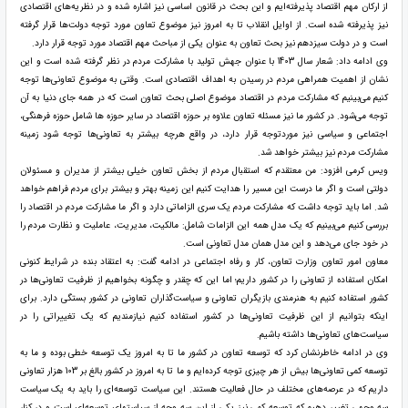
از ارکان مهم اقتصاد پذیرفته‌ایم و این بحث در قانون اساسی نیز اشاره شده و در نظریه‌های اقتصادی
نیز پذیرفته شده است. از اوایل انقلاب تا به امروز نیز موضوع تعاون مورد توجه دولت‌ها قرار گرفته
است و در دولت سیزدهم نیز بحث تعاون به عنوان یکی از مباحث مهم اقتصاد مورد توجه قرار دارد.
وی ادامه داد: شعار سال 1403 با عنوان جهش تولید با مشارکت مردم در نظر گرفته شده است و این
نشان از اهمیت همراهی مردم در رسیدن به اهداف اقتصادی است. وقتی به موضوع تعاونی‌ها توجه
کنیم می‌بینیم که مشارکت مردم در اقتصاد موضوع اصلی بحث تعاون است که در همه جای دنیا به آن
توجه می‌شود. در کشور ما نیز مسئله تعاون علاوه بر حوزه اقتصاد در سایر حوزه ها شامل حوزه فرهنگی،
اجتماعی و سیاسی نیز موردتوجه قرار دارد، در واقع هرچه بیشتر به تعاونی‌ها توجه شود زمینه
مشارکت مردم نیز بیشتر خواهد شد.
ویس کرمی افزود: من معتقدم که استقبال مردم از بخش تعاون خیلی بیشتر از مدیران و مسئولان
دولتی است و اگر ما درست این مسیر را هدایت کنیم این زمینه بهتر و بیشتر برای مردم فراهم خواهد
شد. اما باید توجه داشت که مشارکت مردم یک سری الزاماتی دارد و اگر ما مشارکت مردم در اقتصاد را
بررسی کنیم می‌بینیم که یک مدل همه این الزامات شامل: مالکیت، مدیریت، عاملیت و نظارت مردم را
در خود جای می‌دهد و این مدل همان مدل تعاونی است.
معاون امور تعاون وزارت تعاون، کار و رفاه اجتماعی در ادامه گفت: به اعتقاد بنده در شرایط کنونی
امکان استفاده از تعاونی را در کشور داریم؛ اما این که چقدر و چگونه بخواهیم از ظرفیت تعاونی‌ها در
کشور استفاده کنیم به هنرمندی بازیگران تعاونی و سیاست‌گذاران تعاونی در کشور بستگی دارد. برای
اینکه بتوانیم از این ظرفیت تعاونی‌ها در کشور استفاده کنیم نیازمندیم که یک تغییراتی را در
سیاست‌های تعاونی‌ها داشته باشیم.
وی در ادامه خاطرنشان کرد که توسعه تعاون در کشور ما تا به امروز یک توسعه خطی بوده و ما به
توسعه کمی تعاونی‌ها بیش از هر چیزی توجه کرده‌ایم و ما تا به امروز در کشور بالغ بر 103 هزار تعاونی
داریم که در عرصه‌های مختلف در حال فعالیت هستند. این سیاست توسعه‌ای را باید به یک سیاست
سه وجهی تغییر دهیم که توسعه کمی نیز یکی از این سه وجه از سیاستهای توسعه‌ای است و در کنار