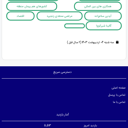
همکاری های بین المللی
کشورهای هم پیمان منطقه
آیدین سلام‌زاده
مرتضی محمّدی زنجیره
اقتصاد
گالینا شیرکووا
سه شنبه 04 اردیبهشت 1403 (2 سال قبل )
دسترسی سریع
صفحه اصلی
تماس با پرسنل
تماس با ما
آمار بازدید
بازدید امروز
5,513