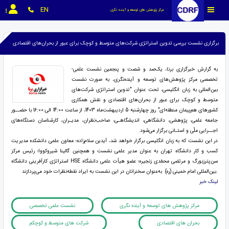
EN
مرکز پژوهش های توسعه و آینده نگری
برگزاری نشست بررسی تدوین استراتژی شرکت‌های متوسط و کوچک برای عبور از بحران‌های اقتصادی
به گزارش خبرگزاری برنا،
یک‌صد و شصت و پنجمین نشست علمی-
تخصصی مرکز پژوهش‌های توسعه و آینده‌نگری، به صورت نشست
بین‌المللی به زبان انگلیسی، تحت عنوان "تدوین استراتژی شرکت‌های
متوسط و کوچک برای عبور از بحران‌های اقتصادی و نقش همکاری
کشورهای هم‌پیمان منطقه‌ای" روز چهارشنبه 5 اردیبهشت‌ماه 1403، از ساعت 14:00 الی:16:00 با حضــور
جامعه علمی، پژوهشی، دانشگاهی، اندیشگاهـی، صاحب‌نظران، مدیـران، کارشناسان دستگاه‌های
اجــرایی ملّی و استـانی برگزار می‌شود
.
در این نشست که به زبان انگلیسی برگزار خواهد شد، آیدین سلام
زاده
؛ معاون علمی دانشکده مدیریت
کسب و کار دانشگاه تهران به عنوان مدیر علمی نشست و همچنین گالینا شیروکووا؛ رئیس مرکز
سن‌پ
ترزبورگ و مرتضی محمّدی زنجیره؛ عضو هیأت علمی دانشگاه
HSE
استراتژی کارآفرینی دانشگاه
.
بین
المللی امام خمینی (ره) به‌‌عنوان سخنرانان در این نشست به ایراد نقطه‌نظرات خود می‌پردازند
لینک خبر
مرکز پژوهش های توسعه و آینده نگری
نشست علمی تخصصی
بحران های اقتصادی
شرکت های متوسط و کوچکم