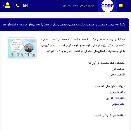
EN
مرکز پژوهش های توسعه و آینده نگری
یک&zwnj;صد و شصت و هفتمین نشست علمی-تخصصی مرکز پژوهش&zwnj;های توسعه و آینده&zwnj;نگری منتشر شد.
به گزارش روابط عمومی مرکز، یک‌صد و شصت و هفتمین نشست علمی-
تخصصی مرکز پژوهش‌های توسعه و آینده‌نگری تحت عنوان "بررسی
نقش و مشارکت استان‌های ساحلی در اقتصاد دریامحور " منتشر شد.
مشاهده فیلم نشست در آپارات:
ثسمت اول
قسمت دوم
دریاقت فایل‌های نشست
دکتر شهیکی
دکتر فتح اله پور
دکتر نکویی
مظالعا متن گزارش نشست