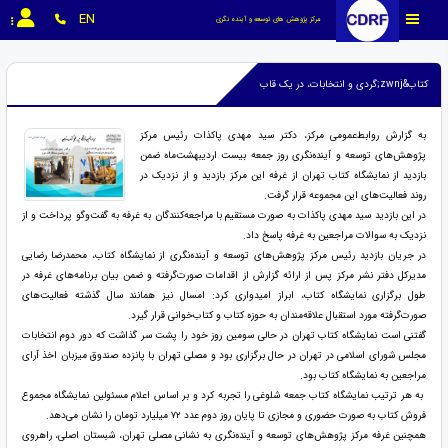
EN
مرکز پژوهش های توسعه و آینده نگری
کتاب&zwnj;گردی و انتخابات، در یک قاب
به گزارش روابط‌عمومی مرکز، دکتر سید مهدی پاکذات رئیس مرکز
پژوهش‌های توسعه و آینده‌نگری روز جمعه بیست اردیبهشت‌ماه ضمن
بازدید از نمایشگاه کتاب تهران از غرفه این مرکز بازدید و از نزدیک در
روند فعالیت‌های این مجموعه قرار گرفت.
در این بازدید سید مهدی پاکذات به صورت مستقیم با مراجعه‌کنندگان به غرفه به گفت‌وگو پرداخت و از
نزدیک به سوالات مراجعین به غرفه پاسخ داد.
در جریان بازدید رئیس مرکز پژوهش‌های توسعه و آینده‌نگری از نمایشگاه کتاب، محمدرضا رضایی
مدیرکل دفتر نشر مرکز پس از ارائه گزارش از اقدامات صورت‌گرفته و ضمن بیان برنامه‌های غرفه در
طول برگزاری نمایشگاه کتاب، ابراز امیدواری کرد: امسال نیز همانند سال گذشته فعالیت‌های
صورت‌گرفته مورد استقبال علاقه‌مندان به حوزه کتاب و کتاب‌خوانی قرار گیرد.
گفتنی است نمایشگاه کتاب تهران در حالی سومین روز خود را پشت سر گذاشت که دور دوم انتخابات
مجلس شورای اسلامی در تهران در حال برگزاری بود و مصلی تهران با پانزده صندوق میزبان اخذ آرای
مراجعین به نمایشگاه کتاب بود.
به هر ترتیب نمایشگاه کتاب جمعه شلوغی را تجربه کرد و بر اساس اعلام مسئولین نمایشگاه مجموع
فروش کتاب به صورت حضوری و مجازی تا پایان روز دوم عدد ۷۲ میلیارد تومان را نشان می‌دهد.
همچنین غرفه مرکز پژوهش‌های توسعه و آینده‌نگری به نشانی مصلی تهران، شبستان اصلی، راهروی