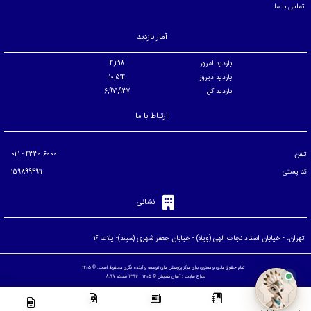
تماس با ما
آمار بازدید
بازدید امروز
4,318
بازدید دیروز
10,514
بازدید کل
6,971,937
ارتباط با ما
تلفن
6000 4330 - 021
کد پستی
1598994911
نشانی
تهران، - خيابان استاد نجات الهی (ويلا) - خيابان جعفر شهری (سپند)- پلاك ۱۶
تمام حقوق مادی و معنوی برای مرکز پژوهش های توسعه و آینده نگری محفوظ است. © ۱۴۰۵
طراح سایت :
آسان همایش
© ۱۴۰۵ - 1392 نسخه 8.97