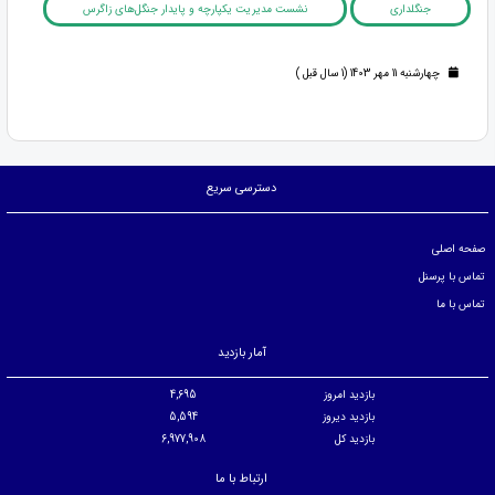
جنگلداری
نشست مدیریت یکپارچه و پایدار جنگل‌های زاگرس
چهارشنبه 11 مهر 1403 (1 سال قبل )
دسترسی سریع
صفحه اصلی
تماس با پرسنل
تماس با ما
آمار بازدید
بازدید امروز
4,695
بازدید دیروز
5,594
بازدید کل
6,977,908
ارتباط با ما