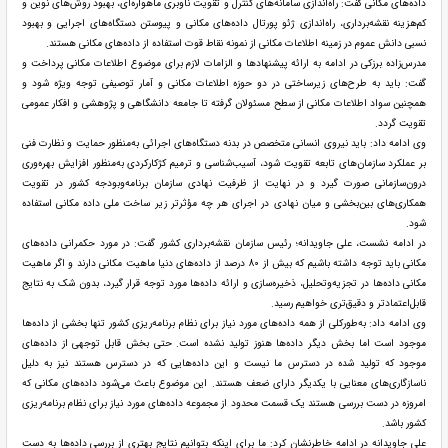
داده‌های مکانی گفت: راه‌اندازی سامانه‌های کنترل و تقویت ناوبری ماهواره‌ای، بهبود روش‌های نوین و
کم‌هزینه نقشه‌برداری، راه‌اندازی ژئو پورتال داده‌های مکانی و پیوستن دستگاه‌های اجرایی و بهبود
نسبی دانش عموم در زمینه اطلاعات مکانی از نمونه نقاط قوت استفاده از داده‌های مکانی هستند.
مدرس‌زاده برزکی در ادامه به ارائه پیشنهادها و الزامات لازم برای موضوع اطلاعات مکانی پرداخت و
گفت: باید به طرح‌های زیرساختی در دو حوزه اطلاعات مکانی و آمار توصیفی توجه ویژه شود و
همچنین سواد اطلاعات مکانی از سطح مسئولان گرفته تا جامعه دانشگاهی و پژوهشی و افکار عمومی
تقویت گردد.
وی ادامه داد: باید نیروی انسانی متخصص در بدنه دستگاه‌های اجرائی به‌منظور حمایت و نظارت فنی
بر عملکرد سازمان‌های تابعه تقویت شود، آسیب‌شناسی و ترمیم کژکارکردی به‌منظور افزایش بهره‌وری
درون‌سازمانی صورت گیرد و در نهایت از ظرفیت نهادی سازمان برنامه‌وبودجه کشور در تقویت
همکاری‌های بین‌بخشی و میان نهادی در اجرای هر چه مؤثرتر زیر ساخت ملی داده مکانی استفاده
شود.
در ادامه نشست، علی جاویدانه؛ رئیس سازمان نقشه‌برداری کشور گفت: در مورد حکمرانی داده‌های
مکانی باید توجه داشته باشیم که بیش از 80 درصد از داده‌های دنیا ماهیت مکانی دارند و اگر ماهیت
مکانی داده‌ها در تجزیه‌وتحلیل، ذخیره‌سازی و ارائه داده‌ها مورد توجه قرار گیرد، بدون شک به نتایج
قابل‌اعتمادتر و دقیق‌تری خواهیم رسید.
وی ادامه داد: به‌طورکلی از همه داده‌های مورد نیاز برای نظام برنامه‌ریزی کشور تنها بخشی از داده‌ها
موجود است اما بخش دیگر داده‌ها هنوز تولید نشده است. حتی بخش قابل توجهی از داده‌های
موجود که تولید شده در دسترس ما نیست و این داده‌هایی که در دسترس هستند نیز به دلیل
ناسازگاری‌های معنایی با یکدیگر دارای ضعف هستند. این موضوع باعث می‌شود داده‌های مکانی که
امروزه در دست بررسی هستند یک قسمت محدود از مجموعه داده‌های مورد نیاز برای نظام برنامه‌ریزی
کشور باشد.
علی جاویدانه در ادامه خاطرنشان کرد: ما برای اینکه بتوانیم نتایج بهتری از بررسی داده‌ها به دست