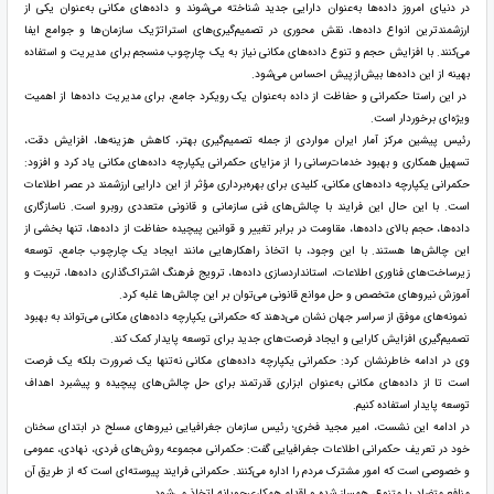
در دنیای امروز داده‌ها به‌عنوان دارایی جدید شناخته می‌شوند و داده‌های مکانی به‌عنوان یکی از
ارزشمندترین انواع داده‌ها، نقش محوری در تصمیم‌گیری‌های استراتژیک سازمان‌ها و جوامع ایفا
می‌کنند. با افزایش حجم و تنوع داده‌های مکانی نیاز به یک چارچوب منسجم برای مدیریت و استفاده
بهینه از این داده‌ها بیش‌ازپیش احساس می‌شود.
در این راستا حکمرانی و حفاظت از داده به‌عنوان یک رویکرد جامع، برای مدیریت داده‌ها از اهمیت
ویژه‌ای برخوردار است.
رئیس پیشین مرکز آمار ایران مواردی از جمله تصمیم‌گیری بهتر، کاهش هزینه‌ها، افزایش دقت،
تسهیل همکاری و بهبود خدمات‌رسانی را از مزایای حکمرانی یکپارچه داده‌های مکانی یاد کرد و افزود:
حکمرانی یکپارچه داده‌های مکانی، کلیدی برای بهره‌برداری مؤثر از این دارایی ارزشمند در عصر اطلاعات
است. با این حال این فرایند با چالش‌های فنی سازمانی و قانونی متعددی روبرو است. ناسازگاری
داده‌ها، حجم بالای داده‌ها، مقاومت در برابر تغییر و قوانین پیچیده حفاظت از داده‌ها، تنها بخشی از
این چالش‌ها هستند. با این وجود، با اتخاذ راهکارهایی مانند ایجاد یک چارچوب جامع، توسعه
زیرساخت‌های فناوری اطلاعات، استانداردسازی داده‌ها، ترویج فرهنگ اشتراک‌گذاری داده‌ها، تربیت و
آموزش نیروهای متخصص و حل موانع قانونی می‌توان بر این چالش‌ها غلبه کرد.
نمونه‌های موفق از سراسر جهان نشان می‌دهند که حکمرانی یکپارچه داده‌های مکانی می‌تواند به بهبود
تصمیم‌گیری افزایش کارایی و ایجاد فرصت‌های جدید برای توسعه پایدار کمک کند.
وی در ادامه خاطرنشان کرد: حکمرانی یکپارچه داده‌های مکانی نه‌تنها یک ضرورت بلکه یک فرصت
است تا از داده‌های مکانی به‌عنوان ابزاری قدرتمند برای حل چالش‌های پیچیده و پیشبرد اهداف
توسعه پایدار استفاده کنیم.
در ادامه این نشست، امیر مجید فخری؛ رئیس سازمان جغرافیایی نیروهای مسلح در ابتدای سخنان
خود در تعریف حکمرانی اطلاعات جغرافیایی گفت: حکمرانی مجموعه روش‌های فردی، نهادی، عمومی
و خصوصی است که امور مشترک مردم را اداره می‌کنند. حکمرانی فرایند پیوسته‌ای است که از طریق آن
منافع متضاد یا متنوع، همساز شده و اقدام همکاری‌جویانه اتخاذ می‌شود.