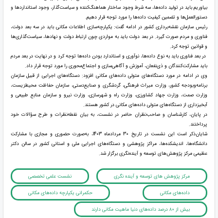
بیاوریم باید در تولید داده‌ها، سه شرط وجود ساختار هماهنگ‌کننده و سیاست‌گذار، وجود استانداردها و
دستورالعمل‌ها و تضمین کیفیت داده‌ها را مورد توجه قرار دهیم.
رئیس سازمان نقشه‌برداری کشور در ادامه گفت: یکپارچه‌سازی اطلاعات مکانی باید در سه بعد دولت،
فناوری و مردم صورت گیرد. در بعد دولت باید به مواردی چون ارتباط دولت و نهادها، سیاست‌گذاری‌ها
و قوانین توجه کرد.
در بعد فناوری باید به نوع داده‌ها، نوآوری و استاندارد بودن داده‌ها توجه کرد و در نهایت در بعد مردم
باید مشارکت‌کنندگان و ذی‌نفعان، آموزش و آگاهی‌سازی و اجتماع‌محوری را مورد توجه قرار داد.
وی در ادامه در مورد دستگاه‌های متولی داده‌های مکانی افزود: دستگاه‌های اجرایی از قبیل سازمان
برنامه‌وبودجه کشور، وزارت میراث فرهنگی، گردشگری و صنایع‌دستی، سازمان حفاظت محیط‌زیست،
وزارت صمت، وزارت جهاد کشاورزی، وزارت راه و شهرسازی، وزارت نیرو و سازمان منابع طبیعی و
آبخیزداری از دستگاه‌های متولی داده‌های مکانی در کشور هستند.
در پایان، کارشناسان و صاحب‌نظران حاضر در نشست، به بیان نقطه‌نظرات و طرح سؤالات خود
پرداختند.
شایان‌ذکر است این نشست در تاریخ 30 مردادماه 1403، به‌صورت حضوری و مجازی با مشارکت
دانشگاه‌ها، اندیشکده‌ها، مراکز پژوهشی و دستگاه‌های اجرایی ملی و استانی کشور در سالن دکتر
عظیمی مرکز پژوهش‌های توسعه و آینده‌نگری برگزار شد.
مرکز پژوهش های توسعه و آینده نگری
نشست علمی تخصصی
داده‌های مکانی
حکمرانی یکپارچه داده‌های مکانی
بیش از ۸۰ درصد داده‌های دنیا ماهیت مکانی دارند