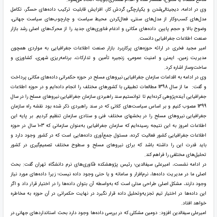
وی در ادامه، دیجیتالی‌شدن و یکپارچگی گردش کار، افزایش قابلیت ترکیب داده‌های حسگر، تکامل
مدل‌های کسب‌وکار از مدل‌های سنتی، فعال‌کردن محیط سیاست و چارچوب‌های سیاست جهانی،
وضوح بالا و حجم پایین داده‌های مکانی و ادغام فناوری‌های جدید را از محرک‌های اصلی رشد بازار
صنعت اطلاعات جغرافیایی دانست.
امیر مجید فخری در ارائه حوزه‌های پرکاربرد بازار صنعت اطلاعات جغرافیایی به مواردی همچون
مدیریت زمین، ایمنی و امنیت عمومی، زنجیره تأمین و تدارکات، برنامه‌ریزی شهری، کشاورزی و
ساخت‌وساز اشاره کرد.
وی در ادامه به اقدامات سازمان جغرافیایی نیروهای مسلح در حوزه حکمرانی داده‌های مکانی پرداخت
و گفت: ما از سال 1398 مطالعات تطبیقی با کشور‌های مختلف را انجام داده‌ایم و در حوزه اطلاعات
جغرافیایی آینده‌پژوهی کرده‌ایم تا توانستیم سند راهبردی سازمان جغرافیایی نیروهای مسلح را در سال
1399 مصوب کنیم و بر اساس سیاست‌های کلانی که در سند راهبردی ذکر شده بود نقشه راه سازمان
جغرافیایی نیروهای مسلح را در بخشهای مختلف فنی و ستادی سازمان تنظیم کردیم. بر پایه این
اطلاعات امروز به این نتیجه رسیده‌ایم که سازمان جغرافیایی به‌عنوان سازمانی که 103 سال در حوزه
اطلاعات جغرافیایی کشور فعالیت کرده، مسئول جمع‌آوری داده‌هایی است که در کشور وجود دارد و
باید قدرت این را داشته باشد که برای نیرو‌های مسلح و سطوح مختلف تصمیم‌گیری در کشور
تحلیل‌های مختلفی را فراهم کند.
در ادامه نشست، امیرعلی سیفالدین؛ رئیس پژوهشکده فنّاوری‌های نرم دانشگاه تهران گفت: بحث
اصلی ما در مدیریت داده‌ها، نرم‌افزار و سامانه و یا حتی وجود داده نیست؛ زیرا داده‌های مورد نیاز
وجود دارند، مشکل اصلی طراحی مدلی است که به‌واسطه آن بتوان داده‌ها را در اختیار قرار داد و اگر
این داده‌ها در اختیار تیم تجزیه‌وتحلیل داده قرار نگیرد در نهایت حکمرانی در آن حوزه به مخاطره
خواهد افتاد.
امیرعلی سیفالدین افزود: دومین مشکلی که در بررسی داده‌ها وجود دارد بحث استانداردهای جهانی در