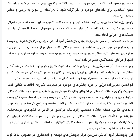
داده‌های موجود است که در برخی موارد باعث ایجاد اشتباه در نتایج بررسی داده‌ها می‌شود و باید یک
سطح استاندارد برای داده‌های موجود در نظر گرفته شود تا به‌واسطه آن بتوان به بررسی و تحلیل
داده‌ها پرداخت.
رئیس پژوهشکده فنّاوری‌های نرم دانشگاه تهران در ادامه گفت: تصور بنده این است که ما در حکمرانی
داده‌های مکانی باید یک تقسیم کار قرار دهیم که دولت در موضوع داده‌ها تقسیماتی را بین
دستگاه‌های اجرایی انجام دهد.
در ادامه نشست، ابوالحسن مدرس‌زاده برزکی؛ پژوهشگر گروه آمایش سرزمین مرکز پژوهش‌های توسعه
و آینده‌نگری در مورد مزایای استفاده از داده‌های مکانی گفت: مواردی از جمله ایجاد دید اجرایی،
پیش‌بینی روندهای آتی، عملکردهای بهینه، بهبود پیامدهای برنامه‌ها و رشد مداوم بخش‌های مختلف
کشور از مزایای تصمیم‌گیری مبتنی بر داده است.
وی ادامه داد: اگر تصمیم‌گیری‌ها بر مبنای داده انجام شود، نتایج بهتری نیز به دست خواهد آمد و
عملکردها بهتر خواهد شد و امکان پیش‌بینی رویه‌ها و کلان روندهای آتی ممکن خواهد شد که در
نهایت استفاده از داده‌ها در تصمیم‌گیری‌ها و سیاست‌گذاری‌ها یک دید اجرایی به ما خواهد داد.
ابوالحسن مدرس‌زاده برزکی در مورد چالش‌های موجود در مدیریت یکپارچه اطلاعات مکانی گفت:
مدیریت یکپارچه اطلاعات مکانی چالش‌هایی دارد که مواردی چون دسترسی ضعیف به اطلاعات مکانی
مرتبط، به‌روز و در مقیاس مناسب، عدم وجود دقت و کیفیت و مرجع واحد در داده‌ها، محرمانگی و عدم
افشای داده‌های مکانی، ضعف دانش اطلاعات مکانی اقشار جامعه و مراجع ذی‌صلاح از روند تولید
داده‌های مکانی، ضعف جایگاه مهندسی ژئوماتیک در کشور در قیاس با کشورهای توسعه‌یافته،
هزینه‌های هنگفت تولید اطلاعات مکانی و موازی‌کاری در این زمینه، مشکلات فراوان در
به‌اشتراک‌گذاری داده و موضوع امنیت اطلاعات نگرش تمرکزگرا به اطلاعات مکانی به‌عنوان ابزار قدرت
از جمله این چالش‌ها به شمار می‌رود.
این پژوهشگر گروه آمایش سرزمین مرکز پژوهش‌های توسعه و آینده‌نگری در خصوص نقاط قوت