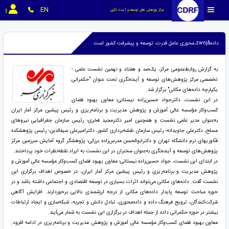
EN
مرکز پژوهش های توسعه و آینده نگری
داده&zwnj;محوری عامل قدرت، توسعه و پیشرفت کشور است
به گزارش روابط‌عمومی مرکز، یک‌صد و هفتاد و نهمین نشست علمی -
تخصصی مرکز پژوهش‌های توسعه و آینده‌نگری تحت عنوان "حکمرانی
یکپارچه داده‌های مکانی" برگزار شد.
در این نشست، دکترجواد حسین‌زاده نیستانی؛ معاون بهبود فضای
کسب‌وکار مؤسسه عالی آموزش و پژوهش مدیریت و برنامه‌ریزی و رئیس پیشین مرکز آمار ایران
به‌عنوان مدیر علمی نشست و همچنین امیر دکترمجید فخری؛ رئیس سازمان جغرافیایی نیروهای
مسلح، دکترعلی جاویدانه؛ رئیس سازمان نقشه‌برداری کشور، دکترامیرعلی سیفالدین؛ رئیس پژوهشکده
فنّاوریهای نرم دانشگاه تهران و دکترابوالحسن مدرس‌زاده برزکی؛ پژوهشگر گروه آمایش سرزمین مرکز
پژوهش‌های توسعه و آینده‌نگری به‌‌عنوان سخنران در این نشست به ایراد نقطه‌نظرات خود پرداختند.
در ابتدای این نشست، جواد حسین‌زاده نیستانی؛ معاون بهبود فضای کسب‌وکار مؤسسه عالی آموزش و
پژوهش مدیریت و برنامه‌ریزی و رئیس پیشین مرکز آمار ایران، در خصوص اهداف برگزاری این
نشست گفت: داده‌های مکانی می‌تواند اثرات بسیاری در توسعه اقتصادی و اجتماعی داشته باشد و در
حوزه مباحث توسعه پایدار داده‌های مکانی از درجه ارزشمندی بالایی برخوردارند. افزایش آگاهی
شرکت‌کنندگان، ترویج فرهنگ داده و داده‌محوری، تبادل دانش و تجربه، شبکه‌سازی و ایجاد ارتباطات
بیشتر در حوزه حکمرانی داده از جمله اهداف در برگزاری این نشست به شمار می‌آیند.
معاون بهبود فضای کسب‌وکار مؤسسه عالی آموزش و پژوهش مدیریت و برنامه‌ریزی در ادامه افزود: