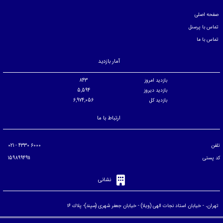
صفحه اصلی
تماس با پرسنل
تماس با ما
آمار بازدید
بازدید امروز
843
بازدید دیروز
5,594
بازدید کل
6,974,056
ارتباط با ما
تلفن
6000 4330 - 021
کد پستی
1598994911
نشانی
تهران، - خيابان استاد نجات الهی (ويلا) - خيابان جعفر شهری (سپند)- پلاك ۱۶