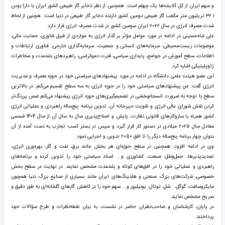
و سهم ایران از کل آلاینده‌ها یک چهلم است. همچنین از نظر ذخایر گاز طبیعی کشور ایران با دارا بودن
۳۲.۱ تریلیون متر مکعب گاز طبیعی دومین کشور دارنده ذخایر گاز طبیعی در دنیا است. هچنین از لحاظ
شدت مصرف انرژی در سال ۲۰۲۲ ایران سومین کشور در شدت مصرف انرژی قرار دارد.
علی شاه‌حسینی در ادامه در مورد عوامل مؤثر بر گذار انرژی به مواردی از قبیل فناوری، حمایت مالی،
موضوعات زیست‌محیطی، سرمایه‌های انسانی و جمعیت، سرمایه‌گذاری خارجی، فناوری ارتباطات و
اطلاعات، سطح آموزش در جوامع، پایداری سیاسی، قدرت دموکراسی، راهبرد‌های بلندمدت و مخاطرات
ژئوپلیتیکی اشاره کرد.
این عضو هیئت علمی دانشگاه در ادامه در مورد پیشنهاد‌های سیاستی خود در حوزه مصرف و مدیریت
انرژی گفت: من پیشنهاد‌های سیاستی خود را در حوزه انرژی به سه سطح تقسیم می‌کنم. در بالاترین
سطح با توجه به ضرورت انسجام‌بخشی در تصمیم‌گیری‌های حوزه انرژی پیشنهاد می‌کنم ضمن پررنگ‌تر
کردن نقش شورای عالی انرژی و تقویت دبیرخانه آن، تدوین برنامه پنج‌ساله راهبردی و عملیاتی انرژی
کشور همراه با سازوکار‌های قانونی نظارت، پایش و اصلاح‌پذیری سال به سال آن از سال ۱۴۰۴ شمسی
معادل سال ۲۰۲۵ میلادی در دستور کار قرار گیرد و سپس در بستر کسب تجارب به دست آمده از آن
بتوان چهار برنامه پنج‌ساله دیگر را تا افق ۲۰۵۰ تدوین و اجرایی نمود.
وی در ادامه افزود: همچنین در سطح حوزه‌ای هر بخش مانند برق، نفت و گاز، بهره‌وری انرژی،
تجدیدپذیرها، حمل‌ونقل، صنعت، کشاورزی و... اسناد سیاستی خود را تدوین کرده و برنامه‌های
راهبردی و عملیاتی خود را در افق‌های کوتاه و بلندمدت مشخص نمایند. در نهایت در سطح بخش
خصوصی، شرکت‌های بزرگ صنعتی و هلدینگ‌های ایران مانند بسیاری از صنایع بزرگ دنیا همچون
مایکروسافت، گوگل، شل، توتال، یونیلیور و... سهم خود را در کاهش گاز‌های گلخانه‌ای به طور دقیق و
صریح مشخص نمایند.
در پایان، کارشناسان و صاحب‌نظران حاضر در نشست، به بیان نقطه‌نظرات و طرح سؤالات خود
پرداختند.