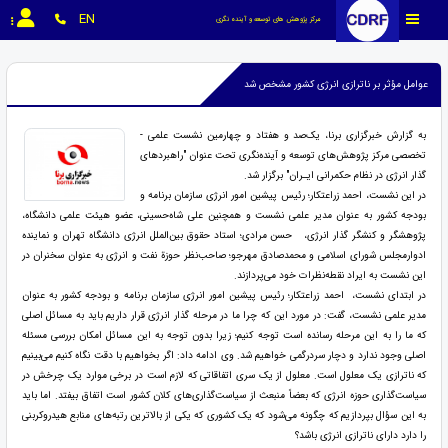
EN
مرکز پژوهش های توسعه و آینده نگری
عوامل مؤثر بر ناترازی انرژی کشور مشخص شد
به گزارش خبرگزاری برنا، یک‌صد و هفتاد و چهارمین نشست علمی -
تخصصی مرکز پژوهش‌های توسعه و آینده‌نگری تحت عنوان "راهبرد‌های
گذار انرژی در نظام حکمرانی ایـران" برگزار شد.
در این نشست، احمد زراعتکار؛ رئیس پیشین امور انرژی سازمان برنامه و
بودجه کشور به عنوان مدیر علمی نشست و همچنین علی شاه‌حسینی، عضو هیئت علمی دانشگاه،
پژوهشگر و کنشگر گذار انرژی، حسن مرادی؛ استاد حقوق بین‌الملل انرژی دانشگاه تهران و نماینده
ادوارمجلس شورای اسلامی و محمدصادق مهرجو؛ صاحب‌نظر حوزة نفت و انرژی به عنوان سخنران در
این نشست به ایراد نقطه‌نظرات خود می‌پردازند.
در ابتدای نشست، احمد زراعتکار؛ رئیس پیشین امور انرژی سازمان برنامه و بودجه کشور به عنوان
مدیر علمی نشست، گفت: در مورد این که چرا ما در مرحله گذار انرژی قرار داریم باید به مسائل اصلی
که ما را به این مرحله رسانده است توجه کنیم؛ زیرا بدون توجه به این مسائل امکان بررسی مسئله
اصلی وجود ندارد و دچار سردرگمی خواهیم شد. وی ادامه داد: اگر بخواهیم با دقت نگاه کنیم می‌بینیم
که ناترازی یک معلول است. معلول از یک سری اتفاقاتی که لازم است در برخی موارد یک چرخش در
سیاست‌گذاری حوزه انرژی که بعضاً منبعث از سیاست‌گذاری‌های کلان کشور است اتفاق بیفتد. اما باید
به این سؤال بپردازیم که چگونه می‌شود که یک کشوری که یکی از بالاترین رتبه‌های منابع هیدروکربنی
را دارد دارای ناترازی انرژی باشد؟