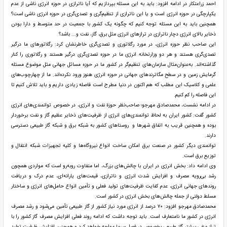
احمد زراعتکار در ادامه افزود: باید به این مسئله بپردازیم که آیا ناترازی در حوزه انرژی ناشی از عدم
یکپارچگی در حوزه انرژی است و یا این ناترازی از تنظیم‌گری و تصدی‌گری در حوزه انرژی ناشی است؟
همچنین باید به این مسئله توجه کنیم که چگونه یک کشور با جمعیت در حد متوسط و دارا بودن
ذخایر بالای انرژی دچار ناترازی در تراز‌های انرژی مثل برق، گاز، نفت و... باشد؟
این صاحب نظر حوزه انرژی، در مورد رگلاتوری و تصدی‌گری خاطرنشان کرد: رگلاتور‌های ما درگیر
تصدی‌گری هستند و هر دو وزارتخانه انرژی ما در حوزه تصدی‌گری درگیر هستند و رگلاتوری را کنار
گذاشته‌اند. به‌عنوان‌مثال سازمان‌های تنظیم‌گر در کشور ما در حوزه مسائل جهانی مثل موضوع مسئله
گرمایش زمین و در سطح مگاترند‌های جهانی در حوزه انرژی هنوز ورود نکرده‌اند. ما از چهارچوب‌های
علمی و کلاسیک این مطلب که هم اکنون در دنیا مطرح است فاصله زیادی داریم و باید تلاش کنیم تا
این فاصله را کم کنیم.
در ادامه نشست، محمدصادق مهرجو؛ صاحب‌نظر حوزة نفت و انرژی، در خصوص توانمندی‌های انرژی
کشور گفت: کشور ایران به لحاظ توانمندی‌های انرژی از ظرفیت‌های ذخایر عظیم گاز و نفت برخوردار
بوده و همچنین قریب به اتفاق شهر‌ها و روستا‌های کشور به شبکه برق و شبکه گاز طبیعی دسترسی
دارند.
توانمندی دیگر کشور در صنعت برق امکان ساخت انواع نیروگاه‌ها و کلیه تجهیزات شبکه انتقال و
توزیع برق است.
وی ادامه داد: بخش انرژی در ایران با چالش‌های بزرگ، اما متفاوت روبه‌رو است که مواردی همچون
رشد بی‌رویه مصرف و افزایش شدت انرژی و ناترازی، قیمت‌های یارانه‌ای، عدم درک و دریافت
روند‌های جهانی انرژی، عدم کفایت ظرفیت‌های تولید فعلی و تأمین انواع حامل‌های انرژی و ساختار
مسلط دولتی از جمله چالش‌های بخش انرژی در کشور است.
محمدصادق مهرجو افزود: ۷۰ درصد از انرژی مورد نیاز کشور از گاز طبیعی تأمین می‌شود و رشد مصرف
انرژی در کشور ما نامتعارف است. باید توجه داشت که ادامه روند فعلی افزایش مصرف گاز کشور را با
تراز منفی بیشتر گاز طبیعی بخصوص در فصل سرما مواجه خواهد کرد و همچنین افزایش ظرفیت تولید