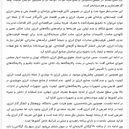
گاز هم زمان‌بر و هم سرمایه‌بر است.
این صاحب‌نظر حوزة نفت و انرژی در خصوص تأثیر قیمت‌های یارانه‌ای بر اقتصاد ملی و بخش انرژی
گفت: قیمت‌های یارانه‌ای هم بر مصرف انرژی و هم بر اقتصاد ملی تأثیرگذار است که از جمله این
موارد می‌توان به تشویق مصرف‌کننده به مصرف هرچه بیشتر، غیراقتصادی کردن اکثر اقدامات مدیریت
مصرف، تعمیق شکاف و عدم توازن بین هزینه‌ها و درآمد‌های بنگاه‌های انرژی، سلب امکان تعمیر و
نگهداری مناسب تأسیسات صنایع انرژی، سلب امکان سرمایه‌گذاری جدید برای توسعه ظرفیت‌های
جدید، کاهش ظرفیت‌های صادرات انواع انرژی و نتیجتاً کاهش درآمد‌های صادراتی، افزایش نیاز به
واردات انرژی، افزایش انتشار آلاینده‌ها و گاز‌های گلخانه‌ای، توزیع غیرعادلانه یارانه‌ها به نفع طبقات
پردرآمد جامعه و ایجاد رانت به‌ویژه برای صاحبان صنایع انرژی اشاره کرد.
در ادامه این نشست، حسن مرادی؛ استاد حقوق بین‌الملل انرژی دانشگاه تهران و نماینده ادوار مجلس
شورای اسلامی گفت: ما بایستی در بحث پالایشگاه‌ها یک تلاش جدی داشته باشیم و پالایشگاه‌های
جدید و مدرن را تأسیس کنیم.
وی همچنین در خصوص چالش‌های موجود در بخش انرژی به مواردی از جمله ناترازی قیمت انرژی،
کیفیت پایین و عدم کفایت صنایع انرژی در کشور، عدم استفاده از منابع سوخت انرژی خورشیدی در
کشور، قدیمی بودن تجهیزات برخی پالایشگاه‌های کشور، کیفیت پایین تجهیزات گرمایشی در ادارات،
بالا بودن سطح مصرف انرژی از اندازه متوسط مصرف انرژی جهانی، عدم استفاده از دانش و تجربه
سایر کشور‌ها در تولید سوخت‌های جدید و تجهیزات مدرن اشاره کرد.
در ادامه نشست، همچنین علی شاه‌حسینی، عضو هیئت علمی دانشگاه، پژوهشگر و کنشگر گذار انرژی،
ابتدا در ارائه تعریفی از گذار انرژی گفت: تعاریف متعددی از گذار انرژی وجود دارد؛ اما معتبرترین آن،
تعریفی است که از برنامه توسعه سازمان ملل متحد ارائه شده است و طبق این تعریف گذار انرژی یک
فرایند مستمر، بلندمدت و دارای برنامه راهبردی و مبتنی بر شرایط خاص کشور‌ها است.
وی ادامه داد: از سالانه ۴۰ گیگاتن آلاینده‌ای که در جهان منتشر می‌شود ایران سهم یک گیگاتنی را دارد