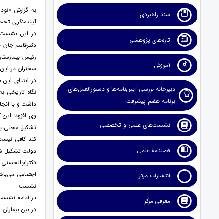
به گزارش «نود
سند راهبردی
آینده‌نگری تحت
در این نشست،
تازه‌های پژوهشی
دکترقاسم جان ب
رئیس بیمارستا
آموزش
سخنران در این 
در ابتدای این
دبیرخانه بررسی آیین‌نامه‌ها و دستورالعمل‌های
نگاه تاریخی به
برنامه هفتم پیشرفت
داشت و با انجا
وی افزود: این 
نشست‌های علمی و تخصصی
تشکیل محلی به‌ع
کند کافی نیست 
فصلنامۀ علمی
دولت تشکیل شد 
دکترابوالحسنی 
اجتماعی می‌باش
انتشارات مرکز
نشست
در ادامه نشست،
معرفی مرکز