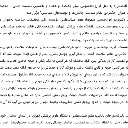
 اقتصادی» به نقل از روابط‌عمومی مرکز، یک‌صد و هفتاد و هفتمین نشست علمی - تخص
 عنوان "حکمرانی نظام سلامت، چالش‌ها و توصیه‌های سیاستی" برگزار شد.
 دکترفرید ابوالحسنی شهرضا؛ عضو هیئت‌علمی مؤسسه ملی تحقیقات سلامت به‌عنوان
ابایی؛ عضو هیئت‌علمی دانشگاه علوم پزشکی تهران، دکترمحمدتقی طالبیان؛ عضو هیئت‌علمی
ن سینا و دکترسید مرتضی خاتمی؛ نایب‌رئیس کمیسیون بهداشت و درمان دوره یازدهم م
نشست به ایراد نقطه‌نظرات خود پرداختند.
 نشست، فرید ابوالحسنی شهرضا؛ عضو هیئت‌علمی مؤسسه ملی تحقیقات سلامت به‌عنوان مد
 حکمرانی نظام سلامت گفت: با شکل‌گیری جوامع بشری، بشر از همان ابتدا متوجه شد که 
م تقسیم کار در زندگی بین افراد مختلف که هر کسی به یک شغل و حرفه خاصی فعالیت داشته
که هر کسی حرفه و کاری داشته باشد و بتواند کالا و خدماتی را به جامعه ارائه دهد باعث شد
نوان بازار شد که در آن عده‌ای به فروش کالا و عده‌ای هم به خرید کالا مشغول هستند؛ اما با
و اینجا بود که باید یک چیزی شکل بگیرد که هم نمایندگی مردم را داشته باشد و هم بتواند
که بتواند با دریافت مالیات از مردم و با همکاری بخش خصوصی بتواند به رفع نیازهای مرد
شهرضا ادامه داد: در ادبیات اقتصاد، دولت چهار نقش اساسی دارد که شامل مقابله با نارسای
د. در نتیجه دولت با علاوه برچهار نقش اصلی،یک وظیفه مهم را نیز بر دوش می‌گیرد که آن ص
 دکترقاسم جان بابایی؛ عضو هیئت‌علمی دانشگاه علوم پزشکی تهران، در ابتدای سخنان خود گ