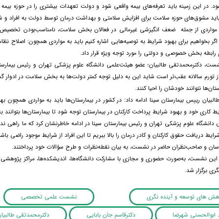
. در این زمینه باید تعرفه‌های بیمه واقعی شود و دولت تعهدات بیشتری را در حوزه بیمه 
اید مشوق‌های حوزه سلامت برای افزایش سلامتی و بهداشت درمان توسط دولت به افراد و شر
 مواردی از جمله ضعف انگیزشی غیرمالی در فعالان بخش سلامت، نامناسب‌بودن تخصیص م
ر بخواهیم برای بهبود شرایط به توصیه‌هایی اشاره کنیم باید به مواردی همچون: اصلاح نظام
رابطه بخش خصوصی و دولتی را مورد توجه ویژه قرار داد.
شست، دکترمحمدتقی طالبیان؛ عضو هیئت‌علمی دانشگاه علوم پزشکی تهران و رئیس بیمارستان 
 تورم سالانه عقب‌تر است شاید این به دلیل توجه کمتر دولت‌ها به بخش سلامت در ادوار گ
تان‌ها نتوانند خودشان را احیا کنند.
لبیان رییس بیمارستان سینا ادامه داد: در کشور در بیمارستان‌ها باید به مواردی همچون ب
یط کاری خود و بهبود شرایط پرداخت کارکنان در بیمارستان توجه شود تا بیمارستان‌ها بتوانند
دانشگاه علوم پزشکی تهران و رئیس بیمارستان سینا در ادامه خاطرنشان کرد که ما راهی ندا
شرایط دریافت حقوق کارکنان و کادر درمان را بالا ببریم تا این افراد از شرایط موجود راضی باشن
ناسان و صاحب‌نظران حاضر در نشست، به بیان نقطه‌نظرات و طرح سؤالات خود پرداختند.
این نشست، به‌صورت حضوری و مجازی با مشارکت دانشگاه‌ها، اندیشکده‌ها، مراکز پژوهشی 
گری برگزار شد.
وهش های توسعه و آینده نگری
نشست علمی تخصصی
د ابوالحسنی شهرضا
دکترقاسم جان بابایی
دکترمحمدتقی طالبیا