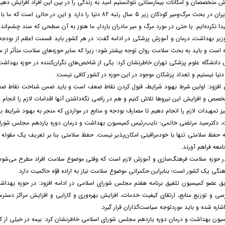
ش متخصصان و امکانات بیمارستانی نتوانستیم امید به زندگی را در بین این افراد افزایش دهیم
وی ادامه داد: ایران در بحث مرگ‌ومیر کودکان زیر 5 سال رتبه 2
 نکرده‌ایم. یا حتی در مورد مرگ و میر مادران باردار، ما هنوز به آن سطحی که سند چشم‌انداز 
یر بهداشت، درمان و آموزش پزشکی در ادامه گفت: در هر کشور باید قسمت اعظم از بودجه س
است و باید به بحث سلامت روان توجه بیشتر شود؛ زیرا که سایر حوزه‌های سلامت متأثر از 
دانشگاه علوم پزشکی تهران خاطرنشان کرد: یکی از شاخص‌های نگران‌کننده در حوزه بهداش
یا نیستیم و تعداد پزشکان موجود در این حوزه در کشور کافی نیست.
ی افزود: اولین شرط بهبود شرایط، قبول کردن نقاط ضعف است و باید ضمن شناخت نقاط ضعف 
خصص و افزایش این نیروها تلاش کنیم و هم در راضی نگه‌داشتن آنها اقدامات لازم را انجام
یز تمهیدات لازم را انجام دهیم تا مصارف بودجه و منابع در مواردی که منجر به بهبود شرایط
، دکترسید مرتضی خاتمی؛ نایب‌رئیس کمیسیون بهداشت و درمان دوره یازدهم مجلس شورا
ه حفظ سلامتی تنها با خودمراقبتی امکان‌پذیر نیست. حفظ سلامتی بنا بر تعریف یک مقوله 
امعه فراهم آورند.
در حوزه سلامت فرهنگ‌سازی و آموزش لازم است که وقتی موضوع سلامت افراد مطرح می‌شود با
نگی یک کشور است؛ بنابراین حکمرانی موضوع سلامت نیاز به اراده قوّه حاکمیت دارد.
بق عضو کمیسیون تلفیق برنامه هفتم مجلس شورای اسلامی در ادامه افزود: در حوزه بهداشت
ی و توزیع منابع، ارتقای کیفیت خدمات، افزایش بهره‌وری و کارایی و افزایش مراکز دست
شاره شده و باید موردتوجه سیاست‌گذاران قرار گیرد.
یون بهداشت و درمان دوره یازدهم مجلس شورای اسلامی خاطرنشان کرد: بیمه در خیلی از کشور