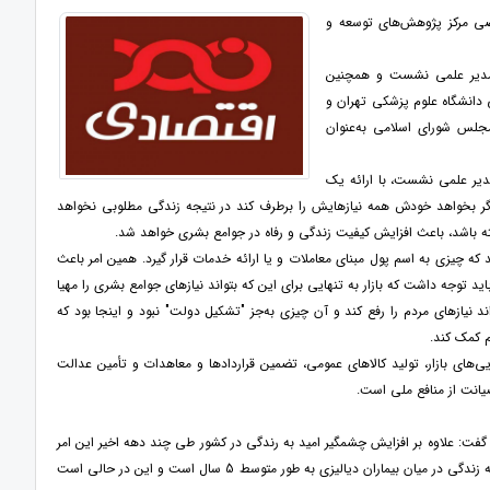
صی مرکز پژوهش‌های توسعه و
 مدیر علمی نشست و همچنین
 دانشگاه علوم پزشکی تهران و
جلس شورای اسلامی به‌عنوان
یر علمی نشست، با ارائه یک
اگر بخواهد خودش همه نیازهایش را برطرف کند در نتیجه زندگی مطلوبی نخواهد
 باشد، باعث افزایش کیفیت زندگی و رفاه در جوامع بشری خواهد شد.
 که چیزی به اسم پول مبنای معاملات و یا ارائه خدمات قرار گیرد. همین امر باعث
ید توجه داشت که بازار به تنهایی برای این که بتواند نیازهای جوامع بشری را مهیا
 نیازهای مردم را رفع کند و آن چیزی به‌جز "تشکیل دولت" نبود و اینجا بود که
م کمک کند.
ی‌های بازار، تولید کالاهای عمومی، تضمین قراردادها و معاهدات و تأمین عدالت
یانت از منافع ملی است.
فت: علاوه بر افزایش چشمگیر امید به رندگی در کشور طی چند دهه اخیر این امر
در بین بیماران خاص حتی با ارتقاء امکانات بیمارستانی، افزایش چندانی پیدا نکرده است. به‌عنوان‌مثال امید به زندگی در میان بیماران دیالیزی به طور متوسط 5 سال است و این در حالی است