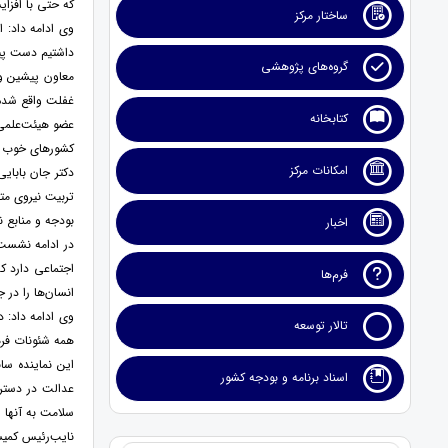
که حتی با افزای
ساختار مرکز
داشتیم دست پیدا
گروه‌های پژوهشی
معاون پیشین وز
غفلت واقع شده 
کتابخانه
عضو هیئت‌علمی 
کشورهای خوب دن
امکانات مرکز
دکتر جان بابای
تربیت نیروی مت
بودجه و منابع ن
اخبار
در ادامه نشست
اجتماعی دارد ک
فرم‌ها
انسان‌ها را در ج
وی ادامه داد: 
تالار توسعه
همه شئونات فره
این نماینده سا
اسناد برنامه و بودجه کشور
عدالت در دسترس
سلامت به آنها ا
نایب‌رئیس کمیس