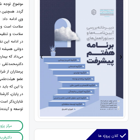
موضوع توجه شود
گردد. همچنین ب
وی ادامه داد:
سلامت است و اگ
سلامت و تنظیم 
در ادامه این ن
دولتی همیشه از
›
‹
می‌داد که بیمارس
دکترمحمدتقی طا
پرستاران از شرا
عضو هیئت‌علمی 
یا این که باید 
در پایان، کارش
شایان‌ذکر است 
توسعه و آینده‌ن
مرکز پژ
کلان پروژه ها
دکترفری