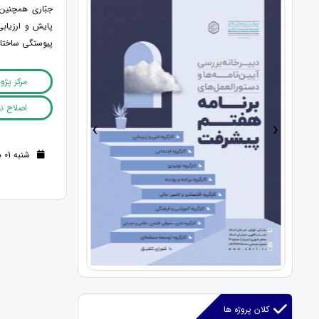
جبّاری همچنین 
پایش و ارزیابی
پیوستگی ساختار
مرکز پژ
اصلاح نظ
›
‹
شنبه 01 دی 1403 (1 سال قبل )
کلان پروژه ها