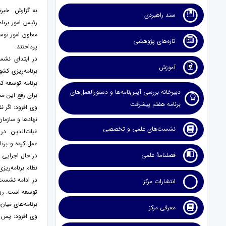
به گزارش خبرنگ
سند راهبردی
رئیس امور برنا
معاون امور توسع
تازه‌های پژوهشی
پرداختند.
در ابتدای نشست
آموزش
برنامه‌ریزی کشو
برنامه توسعه ک
دبیرخانه بررسی آیین‌نامه‌ها و دستورالعمل‌های
برای رفع این م
برنامه هفتم پیشرفت
وی افزود: اگر 
نهادها و سازمان
نشست‌های علمی و تخصصی
غیاث‌الدین در 
عمل کرده و برن
فصلنامۀ علمی
در حال اجرایی 
نظام برنامه‌ری
در ادامه نشست، 
انتشارات مرکز
برنامه‌های میان
معرفی مرکز