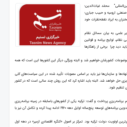
ن‌المللی" محمّد غیاث‌الدین؛
ه صنعتی ارومیه و حبیب جباری؛
نران به ایراد نقطه‌نظرات خود
یر علمی به بیان مسائل نظام
 نظام، لوایح برنامه و قوانین
ید دید چرا برخی از راهکارها
ام موضوعات کشورشان خواهیم شد و البته ویژگی دیگر این کشورها این است که همه
هادها و سازمان‌ها نیز باید بر اساس مصوبات تأیید شده در این سیاست‌های کلی
ه‌ریزی حل خواهد شد. البته باید اشاره کرد که این روش چند سالی است که در کشور
 تنظیم شود.
 برنامه‌ریزی پرداخت و گفت: ترکیه یکی از کشورهای باسابقه در زمینه برنامه‌ریزی
توسعه است. ریشه برنامه‌ریزی توسعه در کشور ترکیه با برنامه‌های توسعه صنعتی دهه 1930 شروع شده و با تدوین برنامه‌های توسعه پنج‌ساله اوایل دهه 1960 ادامه پیدا کرده و تکامل آن نیز با
مانی و تشکیل جمهوری در 29 اکتبر سال 1923، توسعه اقتصادی مهم‌ترین اولویت دولت ترکیه بود. تمرکز بر اصول «کنگره اقتصادی ازمیر» در دهه اول