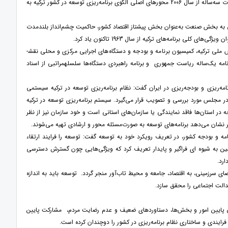
جمهوریت، برنامه‌های توسعه صنعتی دهه 1930، برنامه‌ریزی بلندمدت توسعه از دهه 1960 و برنامه‌های میان‌مدت سه‌ساله از سال 2006 محورهای اصلی الگوی برنامه‌ریزی توسعه در کشور ترکیه به
دهی به بخش صنعت به‌عنوان بخش پیشتاز اقتصاد کشور، حاکمیت چشم‌انداز بلندمدت
تقی‌زاده افزود: در نظام برنامه‌ریزی ترکیه نهادهایی چون سازمان استراتژی و بودجه، ریاست جمهوری، مجلس ملی ترکیه، کمیسیون برنامه و بودجه و دستگاه‌های اجرایی مرکزی و محلی نقش­
رنامه یک‌ساله ریاست جمهوری و برنامه راهبردی دستگاه‌ها سلسله­مراتبی از اسناد
نامه‌ریزی و بودجه‌ریزی در ایران گفت: نظام برنامه‌ریزی توسعه در ترکیه سیستمی
ر مجلس مورد بررسی و تصویب قرار می‌گیرد. سیستم برنامه‌ریزی توسعه در ترکیه
 در استان‌ها فاقد نمایندگی یا سازمان‌های استانی است و خود سازمان نیز از نظر
ر نشان می‌دهد برنامه‌های توسعه به صورت‌مسئله محور و ارشادی تهیه می‌شوند.
ه و بودجه کشور، در تعریف رویکرد خود به توسعه گفت: توسعه را فرایند ارتقاء
ین به شیوه ای فراگیر و پایدار تعریف کرد که ویژگی‌هایی چون گسترش دسترسی
رد.
ی سرزمینی، به اقتصاد، جامعه و محیط تاب‌آور منجر گردد. توسعه باید به اندازه
دالت اجتماعی را محقق سازد.
ایی پایین امور و بخش‌ها، دستاوردهای ضعیف و عدم رضایت مردم، مشارکت پایین
ایندی و ساختاری نظام برنامه‌ریزی در کشور را دوچندان کرده است.