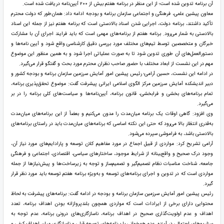
آن برنامه تدوین شده است؛ از این منظر در برنامه هفتم بیش از ۲۰۰ آیین‌نامه دریافت شده است.
معاون پیشین علمی، فرهنگی و اجتماعی سازمان برنامه و بودجه ادامه داد: همان‌طور که دولت محترم
تأکید داشتند، برنامه دولت، اجرایی شدن اسناد بالادستی است که برنامه هفتم نیز از جمله این اسناد
بالادستی به شمار می‌رود. برنامه هفتم از برنامه‌های مهمی است که باید فرایند اجرای آن با مشارکت
خبرگان و متخصصین توسط تیم‌های مختلف مورد بررسی دقیق کارشناسی واقع شود و آیین نامه‌ها و
دستورالعمل‌های آن طوری تدوین شود تا به صورت عملیاتی اجرا شود و به همین منظور این موضوع
مهم در این نشست از ابعاد مختلف با حضور صاحب نظران محترم مورد بحث و گفتگو قرار می‌گیرد.
در ادامه این نشست، حسین آرامی؛ رئیس پیشین امور آمایش سرزمین سازمان برنامه و بودجه کشور و
دبیر اندیشکده آمایش سرزمین مرکز الگوی اسلامی ایرانی پیشرفت گفت: موضوع تحقق‌پذیری برنامه،
تمام برنامه‌های بخشی و فرابخشی، قانون برنامه، آیین‌نامه‌ها و سیاست‌های کلی برنامه را در بر
می‌گیرد.
وی افزود: گاهی اوقات یک برنامه میان‌مدت را مدون می‌کنیم و بعضاً از این برنامه‌های میان‌مدت
به‌قدری انتظار بالا می‌رود که حتی این نکته اساسی که برنامه‌های میان‌مدت باید در راستای برنامه‌های
بالادستی باشد، به فراموشی سپرده می‌شود.
آرامی تشریح کرد: مواردی از قبیل اجماع در مورد مفاهیم کلان توسعه و پارادایم‌های مورد نیاز آن،
وجود درک صحیح و واقع‌بینانه از شرایط موجود، ساختار‌های سیاسی، اقتصادی، اجتماعی و فرهنگی
جامعه، شناخت مناسبات نظام تصمیم‌گیر و تصمیم‌ساز و توجه به زیرساخت‌ها و پیش‌نیاز‌ها از جمله
مواردی است که در تدوین و اجرای برنامه‌های توسعه و به‌ویژه برنامه هفتم توسعه باید مورد نظر قرار
گیرد.
رئیس پیشین امور آمایش سرزمین سازمان برنامه و بودجه در ادامه گفت: برنامه‌های پیشرفت به لحاظ
محتوایی دارای برخی از ایرادات است که مواردی همچون بلندپروازانه بودن اهداف برنامه، تعدد
اهداف و عدم اولویت‌گذاری صحیح در اهداف برنامه، ناسازگاری‌های درونی برنامه، عدم توجه به
سناریو‌های احتمالی در آینده، عدم همخوانی با برنامه‌های توسعه قبلی و ناسازگاری میان اهداف کیفی و