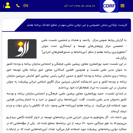
EN
مرکز پژوهش های توسعه و آینده نگری
کاربست توانایی بخش خصوصی و غیر دولتی عاملی مهم در تحقق اهداف برنامه هفتم
به گزارش روابط عمومی مرکز، یک‌صد و هشتاد و ششمین نشست علمی
- تخصصی مرکز پژوهش‌های توسعه و آینده‌نگری تحت عنوان
"تحقق‌پذیری برنامه هفتم از منظر آیین‌نامه‌ها و دستورالعمل‌های اجرایی"
برگزار شد.
در این نشست حمید پوراصغری؛ معاون پیشین علمی، فرهنگی و اجتماعی سازمان برنامه و بودجه کشور
به عنوان مدیر علمی نشست و همچنین افشین کسالائی؛ معاون امور برنامه های توسعه امور
برنامه¬ریزی سازمان برنامه و بودجه کشور و حسین آرامی؛ رئیس پیشین امور آمایش سرزمین سازمان
برنامه و بودجه کشور و دبیر اندیشکده آمایش سرزمین مرکز الگوی اسلامی ایرانی پیشرفت به عنوان
سخنران در این نشست به ایراد نقطه‌نظرات خود پرداختند.
در ابتدای نشست، حمید پوراصغری؛ معاون پیشین علمی، فرهنگی و اجتماعی سازمان برنامه و بودجه
کشور به‌عنوان مدیر علمی نشست، گفت: آیین‌نامه‌ها برای تسهیل در اجرا و به انجام رساندن قوانین
مورد استفاده قرار می‌گیرند. در برنامه هفتم آیین‌نامه¬هایی وجود دارد که تکالیفی را برای دولت و مردم
ایجاد کرده‌اند.
وی ادامه داد: اگر بخواهیم به میزان اجرایی شدن برنامه‌های توسعه در ادوار گذشته نگاهی بیندازیم
می‌بینیم که به طور میانگین حدود ۳۰ درصد از این برنامه‌ها محقق شده¬اند. یکی از مؤلفه‌هایی که در
عملکرد نهایی برنامه‌های پیشرفت مورد استفاده قرار می‌گیرد تعداد آیین‌نامه‌هایی است که در ارتباط با