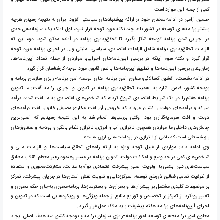
کمی از جمله این موارد است.
حسین آرامی در ادامه سخنان خود در ارائه پیشنهاد‌های سیاستی افزود: برای به نتیجه رسیدن هرچه
بیشتر برنامه‌های توسعه در کشور باید چند نکته مورد توجه قرار گیرد، اول اینکه یک سازماندهی جدی
در اجرایی شدن برنامه توسعه شکل بگیرد تا تحقق‌پذیری برنامه در آینده ممکن شود، دوم این که
الزامات تحقق‌پذیری برنامه شامل الزامات اقتصادی، سیاسی، امنیتی و... در اجرای برنامه مورد توجه
قرار گیرد و نکته سوم اینکه در بررسی آیین‌نامه‌های اجرایی، مواردی از جمله تعداد آیین‌نامه‌ها،
زمان‌بندی بررسی آیین‌نامه‌ها و تطبیق آیین‌نامه‌ها با نص قانون مورد توجه کارشناسان قرار گیرد.
در ادامه نشست، افشین کسالائی؛ معاون امور برنامه¬های توسعه امور برنامه¬ریزی سازمان برنامه و
بودجه کشور، ضمن اشاره به اهمیت تحقق‌پذیری برنامه در تدوین و اجرای برنامه گفت: ما تدوین
برنامه هفتم را در یک شرایط اقتصادی شروع کردیم که شاخص‌های اقتصادی به ما افت شدید درآمد
سرانه و درآمد‌های دولت را نشان می‌داد که خروجی آن افت مخارج مصرفی خانوار، افت درآمد‌های
دولت و افت سرمایه‌گذاری بود. وقتی بررسی‌ها انجام شد به این نتیجه رسیدیم که اصلی‌ترین
چالش‌های داخلی ما مواردی همچون ناترازی آب و انرژی، ناترازی نظام بانکی و بودجه و صندوق‌های
بازنشستگی است که ناشی از ناترازی در پرداخت‌های ارزی هستند.
وی ادامه داد: مواردی از قبیل توجه ویژه به ارائه راه‌های تحقق سیاست‌ها و الزامات مالی و
شاخص‌های کمی در حد وسع و امکانات دولت، تدوین برنامه در مسیر رهنمود رهبر معظم انقلاب مطابق
سیاست‌های کلی ابلاغی با اولویت اصلی پیشرفت اقتصادی توأم با عدالت، مشارکت‌محوری و استفاده
از ظرفیت تمامی فعالین ذی‌نفع توسعه، تمرکززدایی و تقویت نقش استان‌ها در جریان پیشرفت، تمرکز
بر موضوعات کلیدی مشتمل بر پیشران‌ها و بحران‌ها و بسترسازها، برنامه‌محوری به‌جای حکم محوری و
تغییر رویکرد از تمرکز بر تخصیص و توزیع منابع از جمله ویژگی‌ها و رویکرد‌هایی است که در تدوین و
اجرای آیین‌نامه‌های برنامه هفتم پیشرفت باید ملاک عمل قرار گیرند.
معاون امور برنامه¬های توسعه امور برنامه¬ریزی سازمان برنامه و بودجه کشور سه هدف اصلی ایجاد