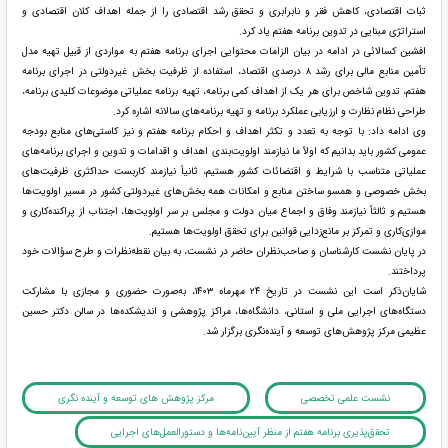
ثبات اقتصادی، کاهش فقر و نابرابری و تحقق رشد اقتصادی را از جمله اهداف کلان اقتصادی و
استراتژی مبنایی در تدوین برنامه هفتم یاد کرد.
افشین کسالائی در ادامه در بیان الزامات محتوایی اجرای برنامه هفتم به مواردی از قبیل تهیه مدل
تأمین منابع مالی برای رشد ۸ درصدی اقتصاد، استفاده از ظرفیت بخش غیردولتی در اجرای برنامه
هفتم، تدوین شاخص برای هر یک از اهداف کمی برنامه، تهیه برنامه عملیاتی موضوعات کلیدی برنامه،
طراحی نظام نظارت و ارزیابی عملکرد برنامه و تهیه برنامه‌های سالانه اشاره کرد.
وی ادامه داد: با توجه به تعدد و تکثر اهداف و احکام برنامه هفتم و نیز کاستی‌های منابع بودجه
عمومی کشور باید بدانیم که اولاً ما نیازمند اولویت‌بندی اهداف و اقدامات و تدوین و اجرای برنامه‌های
عملیاتی متناسب با شرایط و اقتضائات کشور هستیم، ثانیاً نیازمند کاربست حداکثری ظرفیت‌های
بخش خصوصی و همسو ساختن منابع و امکانات همه بخش‌های غیردولتی کشور در مسیر اولویت‌ها
هستیم و ثالثاً نیازمند وفاق و اجماع میان دولت و مجلس بر سر اولویت‌ها، اجتناب از پراکنده‌کاری و
موازی‌کاری و تمرکز بر مانع‌زدایی قوانین برای تحقق اولویت‌ها هستیم.
در پایان نشست کارشناسان و صاحب‌نظران حاضر در نشست، به بیان نقطه‌نظرات و طرح سؤالات خود
پرداختند.
شایان‌ذکر است این نشست در تاریخ ۲۴ مهرماه ۱۴۰۳، به‌صورت حضوری و مجازی با مشارکت
دستگاه‌های اجرایی ملی و استانی، دانشگاه‌ها، مراکز پژوهشی و اندیشکده‌ها در سالن دکتر حسین
عظیمی مرکز پژوهش‌های توسعه و آینده‌نگری برگزار شد.
نشست علمی تخصصی
مرکز پژوهش های توسعه و آینده نگری
تحقق‌پذیری برنامه هفتم از منظر آیین‌نامه‌ها و دستورالعمل‌های اجرایی