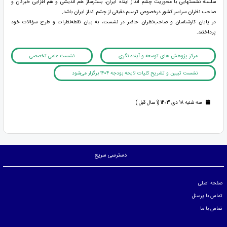
سلسله نشستهایی با محوریت چشم انداز آینده ایران، بسترساز هم اندیشی و هم افزایی خبرگان و
صاحب نظران سراسر کشور درخصوص ترسیم دقیقی از چشم انداز ایران باشد.
در پایان کارشناسان و صاحب‌نظران حاضر در نشست، به بیان نقطه‌نظرات و طرح سؤالات خود
پرداختند.
مرکز پژوهش های توسعه و آینده نگری
نشست علمی تخصصی
نشست تبیین و تشریح کلیات لایحه بودجه ۱۴۰۴ برگزار می‌شود
سه شنبه 18 دی 1403 (1 سال قبل )
دسترسی سریع
صفحه اصلی
تماس با پرسنل
تماس با ما