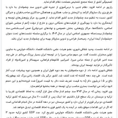
تصمیم‌گیر کشور از جمله مجمع تشخیص مصلحت نظام اقدام نماید.
رازپور در ادامه افزود: نظام تدبیر، با درس‌آموزی از تجربه قبلی تدوین سند چشم‌انداز، بنا دارد با
طرح‌ریزی یک سازوکار کارآمد و اثربخش و جلب همکاری و هماهنگی حداکثری صاحب‌نظران و خبرگان
کشور، نسبت به تنظیم سند چشم‌انداز جدید کشور اقدام نماید. از همین رو، مرکز پژوهش‌های توسعه و
آینده‌نگری بنا دارد با بهره‌گیری از ظرفیت‌های نخبگانی درون و خارج از دولت (اعم از مجلس شورای
اسلامی، دانشگاه‌ها، مراکز پژوهشی، بخش خصوصی و نهادهای غیردولتی)، ضمن آسیب‌شناسی سند
چشم‌انداز بیست‌ساله جمهوری اسلامی ایران در سال 1404، با برگزاری سلسله نشست‌های تحت عنوان
«چشم‌انداز آیندة ایران»، زمینه‌ساز طراحی و تدوین سازوکار بهینه برای چشم‌انداز جدید ایران باشد.
در ادامه نشست، وحید شقاقی شهری؛ عضو هیئت علمی دانشکده اقتصاد دانشگاه خوارزمی به عناوین
اولین سخنران نشست گفت: من سهم عباس میرزا را در توسعه ایران بسیار پررنگ می‌دانم. در طی چند
سده اخیر افرادی از جمله عباس میرزا، امیرکبیر، قائم‌مقام فراهانی، سپهسالار و امین‌الدوله از افراد
تأثیرگذار در فرایند توسعه ایران بوده‌اند.
شقاقی شهری ادامه داد: از دوره سلجوقیان به بعد دوره افول ایران و همچنین دوره پیشرفت غرب آغاز
شده است. طی چند دهه گذشته که نفت کشف شد، کشور درگیر یک اقتصاد رانتی بزرگ شد به­طوری­که
بالغ بر 1.5 تریلیون دلار (نه به قیمت تعریف شده دلار، به قیمت امروز) نفت فروخته‌ایم و این حجم
انبوه درآمد می توانست بستری مناسب برای توسعه در همه بخشها فراهم سازد.
وی افزود: زمانی که در سال 1384 سند چشم انداز ملاک عمل قرار گرفت، به لحاظ اقتصادی تقریبا با
ترکیه و عربستان در یک سطح قرار داشتیم، اما اینک پس از گذشت 20 سال می بینیم که کشور ترکیه
اقتصادی دو برابر قوی‌تر از ایران دارد و کشور عربستان نیز در دهه گذشته در حال انجام اقداماتی است
که اگر در این اقدامات موفق باشد در آینده به یک کشور قوی به لحاظ اقتصادی تبدیل خواهد شد.
عضو هیئت علمی دانشکده اقتصاد دانشگاه خوارزمی تشریح کرد: عدد GDP کشور ترکیه حدود 3
تریلیون دلار است و GDP عربستان حدود 1800 تریلیون دلار و GDP کشور ما نیز حدود 1400 تریلیون