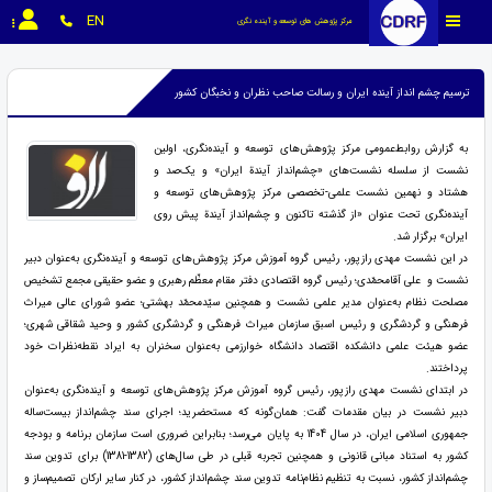
EN
مرکز پژوهش های توسعه و آینده نگری
ترسیم چشم انداز آینده ایران و رسالت صاحب نظران و نخبگان کشور
به گزارش روابط‌عمومی مرکز پژوهش‌های توسعه و آینده‌نگری، اولین
نشست از سلسله نشست‌های «چشم‌انداز آیندة ایران» و یک‌صد و
هشتاد و نهمین نشست علمی-تخصصی مرکز پژوهش‌های توسعه و
آینده‌نگری تحت عنوان «از گذشته تاکنون و چشم‌انداز آیندة پیش روی
ایران» برگزار شد.
در این نشست مهدی رازپور، رئیس گروه آموزش مرکز پژوهش‌های توسعه و آینده‌نگری به‌عنوان دبیر
نشست و علی آقامحمّدی؛ رئیس گروه اقتصادی دفتر مقام معظّم رهبری و عضو حقیقی مجمع تشخیص
مصلحت نظام به‌عنوان مدیر علمی نشست و همچنین سیّدمحمّد بهشتی؛ عضو شورای عالی میراث
فرهنگی و گردشگری و رئیس اسبق سازمان میراث فرهنگی و گردشگری کشور و وحید شقاقی شهری؛
عضو هیئت علمی دانشکده اقتصاد دانشگاه خوارزمی به‌‌عنوان سخنران به ایراد نقطه‌نظرات خود
پرداختند.
در ابتدای نشست مهدی رازپور، رئیس گروه آموزش مرکز پژوهش‌های توسعه و آینده‌نگری به‌عنوان
دبیر نشست در بیان مقدمات گفت: همان‌گونه که مستحضرید؛ اجرای سند چشم‌انداز بیست‌ساله
جمهوری اسلامی ایران، در سال 1404 به پایان می‌رسد؛ بنابراین ضروری است سازمان برنامه و بودجه
کشور به استناد مبانی قانونی و همچنین تجربه قبلی در طی سال‌های (1382-1381) برای تدوین سند
چشم‌انداز کشور، نسبت به تنظیم نظام‌نامه تدوین سند چشم‌انداز کشور، در کنار سایر ارکان تصمیم‌ساز و