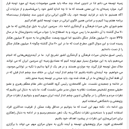
زمینه توسعه می دانم، لذا در تدوین اسناد چند ساله باید همین موضوعات زمینه ای مورد توجه قرار
گیرد. موارد زمینه‌ای به این معنی هستند که ما تا چه اندازه کشور خود را می‌شناسیم و از جزئیات آن
آگاه هستیم. ما باید در فرایند توسعه خود، یک الگوی ایرانی برای تدوین سند چشم‌انداز بیست‌ساله
برنامه هفتم پیدا کنیم و بر اساس همین الگوی ایرانی در جهت توسعه کشور اقدام کنیم.
عضو شورای عالی میراث فرهنگی و گردشگری ادامه داد: سرزمین ایران به دلیل نوع رفتاری که ما طی
70 سال گذشته با آن داشتیم ما را پس می‌زند و به ‌اصطلاح ما را جواب می‌کند؛ به‌عنوان‌مثال ما در سال
1335 حدود 20 میلیون هکتار جنگل داشتیم؛ اما امروزه وسعت جنگل‌های ما به حدود 12 میلیون هکتار
رسیده است و این سوال اکنون مطرح است که ما در این 70 سال گذشته چگونه 8 میلیون هکتار جنگل
را از دست داده‌ایم.
رئیس اسبق سازمان میراث فرهنگی و گردشگری کشور تشریح کرد: ما در آینده‌پژوهی‌هایی که انجام
می‌دهیم باید به این موضوع بسیار مهم توجه کنیم که مصادیق زمینه ای سرزمین ایران که می توانند
ملاک عمل توسعه قرار گیرند چه مواردی هستند و در هر یک از آنها بدانیم با تکیه بر توانایی موجود،
می خواهیم چه آینده‌ای داشته باشیم. لذا چشم انداز آینده ایران، بر خلاف سند چشم انداز قبلی که در
آن فقط آمال و آرزوهای ما در آن هدف شده بود، باید مبتنی بر توسعه زمینه محور باشد.
در خاتمه و جمع­بندی نشست، علی آقامحمّدی؛ رئیس گروه اقتصادی دفتر مقام معظّم رهبری و عضو
حقیقی مجمع تشخیص مصلحت نظام به عنوان مدیر علمی نشست گفت: ما باید به دنبال این باشیم که
نظرات مردم و نخبگان را در چگونگی تدوین چشم انداز آینده ایران سهیم کنیم و بتوانیم از نظرات مراکز
پژوهشی و دانشگاهی استفاده کنیم.
وی ادامه داد: نکته مهم این است که ما بتوانیم در حداقل وقت ممکن از ظرفیت حداکثری افراد
استفاده کنیم و با دسته‌بندی نظرات نخبگانی به یک ذهن منسجم برسیم و در ادامه به دنبال راهکاری
برای اجرایی‌سازی این نظرات در پیشبرد اهداف خود باشیم.
آقامحمّدی افزود: مرکز پژوهش­های توسعه و آینده نگری به عنوان مرکزی مهم، می تواند با برگزاری