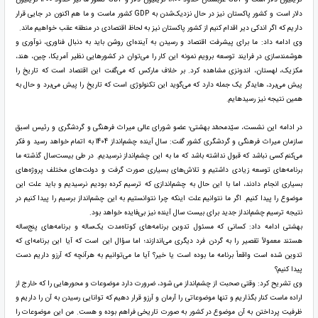
دلار است و کشور پاکستان نیز در حال نزدیک‌شدن به GDP کشور ماست و ما هم اکنون در جایی قرار
داریم که اگر اندکی دیر اقدام کنیم از کشور پاکستان نیز به لحاظ اقتصادی در منطقه عقب خواهیم ماند.
وی ادامه داد: ما برای پیشرفت اقتصاد و رسیدن به آینده‌ای روشن باید به دنبال فناوری، نوآوری و
هوشمندسازی در فرایند توسعه برویم نمونه این کار را می‌توان در کشورهایی نظیر آمریکا، چین، هند،
مکزیک، لهستان، اندونزی مشاهده کرد. بر خلاف مارکس که می‌گفت این اقتصاد است که تاریخ را
پیش می‌برد، هایدگر یک جمله دارد که می‌گوید این تکنولوژی است که تاریخ را پیش می‌برد و حال به
همین نتیجه نیز رسیده‎ایم.
در ادامه این نشست، سیّدمحمّد بهشتی؛ عضو شورای عالی میراث فرهنگی و گردشگری و رئیس اسبق
سازمان میراث فرهنگی و گردشگری کشور گفت: سال آینده چشم‌انداز 1404 به اتمام خواهد رسید و فکر
می‌کنم کسی نباشد که قبول نداشته باشد که ما به این چشم‌انداز نرسیدیم. در طی بیست‌سال گذشته ما
برنامه‌های توسعه زیادی داشتیم و تلاش‌های بسیاری صورت گرفت و دولت‌های مختلف پروژه‌های
بسیاری انجام دادند، اما با این حال به چشم‌اندازی که ترسیم کرده بودیم نرسیدیم و باید علت این
موضوع را پیدا کنیم. اگر ما نتوانیم علت اینکه چرا نتوانستیم به این چشم‌انداز برسیم را پیدا کنیم در
نتیجه ترسیم چشم‌انداز جدید برای بیست سال آینده نیز بی‌فایده خواهد بود.
بهشتی ادامه داد: کسانی که مسئول تدوین برنامه‌های کوتاه‌مدت یک‌ساله و برنامه‌های پنج‌ساله
هستند معمولاً تقصیر را به گردن فرد دیگری می‌اندازند؛ اما سؤال این است که آیا این برنامه‌ای که
تدوین شده است واقعاً برنامه ما بوده است یا خیر؟ آیا ما می‌توانیم به هرآنچه که آرزو داریم دست
پیدا کنیم؟
وی تشریح کرد: وقتی صحبت از چشم‌انداز می‌ شود، ضرورت دارد موضوعات و محورهایی را که خارج از
اراده ماست کنار بگذاریم و تنها موضوعاتی را آرمان و آرزو قرار دهیم که توانایی رسیدن به آن را داریم و
ظرفیت پرداختن به آن موضوع در کشور به صورت تاریخی فراهم بوده و هست. من این موضوعات را