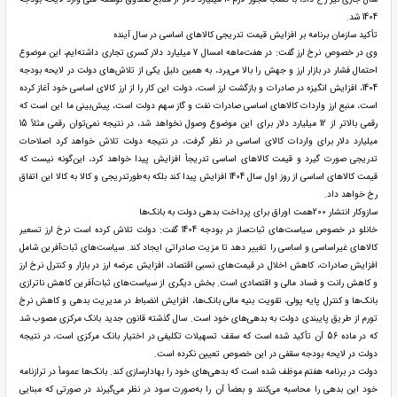
1404 شد.
تأکید سازمان برنامه بر افزایش قیمت تدریجی کالاهای اساسی در سال آینده
وی در خصوص نرخ ارز گفت: در هفت‌ماهه امسال 7 میلیارد دلار کسری تجاری داشته‌ایم، این موضوع
احتمال فشار در بازار ارز و جهش را بالا می‌برد، به همین دلیل یکی از تلاش‌های دولت در لایحه بودجه
1404، افزایش انگیزه در صادرات و بازگشت ارز است، دولت این کار را از ارز کالای اساسی خود آغاز کرده
است، منبع ارز واردات کالاهای اساسی صادرات نفت و گاز سهم دولت است، پیش‌بینی ما این است که
رقمی بالاتر از 12 میلیارد دلار برای این موضوع وصول نخواهد شد، در نتیجه نمی‌توان رقمی مثلاً 15
میلیارد دلار برای واردات کالای اساسی در نظر گرفت، در نتیجه دولت تلاش خواهد کرد اصلاحات
تدریجی صورت گیرد و قیمت کالاهای اساسی تدریجاً افزایش پیدا خواهد کرد، این‌گونه نیست که
قیمت کالاهای اساسی از روز اول سال 1404 افزایش پیدا کند بلکه به‌طورتدریجی و کالا به کالا این اتفاق
رخ خواهد داد.
سازوکار انتشار 200همت اوراق برای پرداخت بدهی دولت به بانک‌ها
خانلو در خصوص سیاست‌های ثبات‌ساز در بودجه 1404 گفت: دولت تلاش کرده است نرخ ارز تسعیر
کالاهای غیراساسی و اساسی را تغییر دهد تا مزیت صادراتی ایجاد کند. سیاست‌های ثبات‌آفرین شامل
افزایش صادرات، کاهش اخلال در قیمت‌های نسبی اقتصاد، افزایش عرضه ارز در بازار و کنترل نرخ ارز
و کاهش رانت و فساد مالی و اقتصادی است. بخش دیگری از سیاست‌های ثبات‌آفرین کاهش ناترازی
بانک‌ها و کنترل پایه پولی، تقویت بنیه مالی بانک‌ها، افزایش انضباط در مدیریت بدهی و کاهش نرخ
تورم از طریق پایبندی دولت به بدهی‌های خود است. سال گذشته قانون جدید بانک مرکزی مصوب شد
که در ماده 56 آن تأکید شده است که سقف تسهیلات تکلیفی در اختیار بانک مرکزی است، در نتیجه
دولت در لایحه بودجه سقفی در این خصوص تعیین نکرده است.
دولت در برنامه هفتم موظف شده است که بدهی‌های خود را بهادارسازی کند. بانک‌ها عموماً در ترازنامه
خود این بدهی را محاسبه می‌کنند و بعضاً آن را به‌صورت سود در نظر می‌گیرند در صورتی که مبنایی