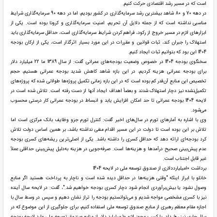
است که در مسیر رشد اقتصادی حرکت کنیم.
در دهه 70 و 80 شاهد بیشترین رشد سرمایه‌گذاری در کشور بودیم، اما در دهه 90 سرمایه‌گذاری شرایط
مناسبی نداشته است که از جمله دلایل آن تحریم، امنیت سرمایه‌گذاری و کرونا بوده است. یکی از
ابزارهای لازم در مسیر خروج از رکود، فراهم کردن شرایط سرمایه‌گذاری است، حداقل سرمایه‌گذاری باید
استهلاک را جبران کند، ثبات قوانین و مقررات در این مورد بسیار اثرگذار است، یکی از ارکان بودجه
1404 این بود که بتوانیم ثبات ایجاد کنیم.
سخنگوی بودجه 1404 در خصوص وضعیت بودجه‌های عمرانی گفت: از سال 1389 ما 22 میلیارد دلار
برای بودجه عمرانی هزینه کردیم، در این بازه شاهد کاهش شدید بودجه عمرانی هستیم، حجم
تخصیص این منابع آن‌قدر کم بوده است که در این بازه زمانی تکمیل پروژه‌ها طولانی شده که پروژه‌های
تکمیل‌نشده نیز دچار استهلاک شدند و بعضاً اهداف ایجاد آنها از دست رفته است. تلاش شده است در
لایحه 1404 بودجه عمرانی تا حد امکان افزایش یابد و انبساط در بودجه عمرانی کار درستی محسوب
می‌شود.
وی با اشاره به آمارهای تورم در سال‌های اخیر گفت: کنترل تورم جزو وظایف بانک مرکزی است اما
تلاش بر این بوده است تا دولت در این مسیر اقدام منفی نداشته باشد، بر همین اساس دولت تلاش
کرد بودجه‌ای ارائه دهد که حداقل کسری را داشته باشد. یکی از اصلی‌ترین ریشه‌های کسری بودجه
عدم پیش‌بینی صحیح درآمدها و هزینه‌ها است. صرفه‌جویی در هزینه به‌دلیل پیش‌بینی حداقلی عملاً
غیر قابل اجتناب است.
برداشت 10میلیارددلاری از صندوق توسعه ملی در لایحه 1404
خانلو با ابراز اینکه "وقتی هزینه‌ها در حداقل دیده شده است و ناچار به پرداخت هستید اگر منابع
وصول نشود یا بیش‌برآوردی انجام شود دچار کسری بودجه خواهیم شد."، گفت: در لایحه سال آینده
نیز با کسری مشخصی مواجه شدیم و می‌توانستیم بودجه را تراز نشان دهیم و سپس در وسط سال با
اجازه مقام معظم رهبری از منابع صندوق توسعه ملی استفاده کنیم، برای جلوگیری از این موضوع که در
سال جاری نیز رخ داد، با کسب مجوز لازم 10 میلیارد دلار از منابع صندوق توسعه ملی وارد لایحه بودجه