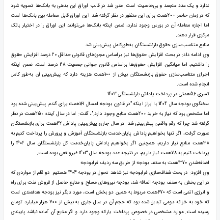
ندارد و یک عدد منجمد و بی‌خاصیت است. مقرر شد در قالب اوراق این بدهی به بانک‌ها تسویه شود
که در زمان حاضر 200همت برای این منظور در نظر گرفته شد. این اوراق قابل معامله بین بانک‌ها است
اما اجازه معامله آن در بورس وجود ندارد، ضمن اینکه بانک‌ها می‌توانند این اوراق را در اختیار بانک
مرکزی قرار دهند.
منابع متناسب‌سازی حقوق بازنشستگان به‌طورکامل پیش‌بینی شد
وی ادامه داد: در بحث افزایش حقوق‌ها نیز براساس مجوزهای قانونی حداقل 20 درصد افزایش حقوق
را داشتیم، اما میانگین افزایش حقوق‌ها براساس قانون جوانی جمعیت 28 درصد است، ضمن اینکه
اجرای متناسب‌سازی حقوق بازنشستگان بیش از 100همت هزینه دارد که پیش‌بینی آن به‌طور کامل
انجام شده است.
کسری 56همتی در پرداخت پاداش بازنشستگی 1403
سخنگوی بودجه سال 1404 با ابراز اینکه "در قانون بودجه امسال 161همت برای گندم پیش‌بینی شده بود
اما مشخص بود که نیاز به خرید 200همت منابع وجود دارد."، گفت: اما در سال آینده 250همت در نظر
گرفته شد چرا که رقم واقعی پیش‌بینی شد. در سال جاری پیش‌بینی پاداش 22همت برای بازنشستگان
صورت گرفت، اگر تنها بخواهیم پاداش پایان‌خدمت بازنشستگان آموزش و پرورش را پرداخت کنیم به
38همت منابع نیاز داریم، همچنین اگر بخواهیم پاداش پایان‌خدمت کل بازنشستگان سال 1402 را
پرداخت کنیم به 78همت نیاز داریم، در نتیجه عدد بودجه سال 1403 غیرواقعی بوده است.
اضافه‌شدن 1370همت به سقف بودجه از طریق سه ردیف فرابودجه
وی افزود: در بحث شفاف‌سازی فرابودجه نیز شاهد تحول در بودجه 1404 هستیم. دو قلم از مواردی که
در این بخش به سقف بودجه اضافه شد، بودجه نیروهای مسلح و منابع حاصل از فروش نفت برای راه
و انرژی اتمی است که 670همت مربوط به همین دو بخش است، مورد دیگر نیز بودجه هدفمندی است
که خود به خزانه دومی تبدیل شده بود که حجم آن در سال جاری به بیش از 700 هزار میلیارد تومان
رسیده است. موارد مشخصی در خصوص پرداخت یارانه وجود دارد و اگر منابع آن آماده نباشد پایبندی