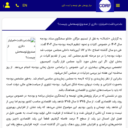
EN
مرکز پژوهش های توسعه و آینده نگری
علت‌برداشت۱۰میلیارد دلاری از صندوق‌توسعه‌ملی چیست؟
به گزارش «تابناک» به نقل از تسنیم، مژگان خانلو سخنگوی ستاد بودجه
سال 1404 در خصوص کلیات و نحوه تنظیم لایحه بودجه سال 1404 گفت:
طی دو سال گذشته اصلاح 180 و 182 آیین‌نامه داخلی مجلس موجب شد
دولت بودجه را در دو مرحله تقدیم مجلس کند. پس از تقدیم کلیات در
بخش اول، اگر این بخش مورد تأیید مجلس قرار بگیرد، کمیسیون
تخصصی بررسی‌های بیشتری در این خصوص را براساس جدول زمانی بودجه انجام می‌دهد. از روز
سه‌شنبه این هفته نیز بررسی جزئیات در مجلس آغاز می‌شود.
بنابراین از نظر زمان‌بندی و ارائه لایحه به مجلس زمان‌بندی مناسبی انجام شد. به‌طور مشخص بودجه
به‌صورت انتزاعی و پشت دربهای بسته شکل نمی‌گیرد. بودجه تبلوری از سیاست‌های مالی دولت است
که باید با سیاست‌های تجاری و اقتصادی هماهنگ باشد.
وی در نشستی که در مرکز پژوهش‌های توسعه و آینده‌نگری سازمان برنامه و بودجه در خصوص بررسی
روند رشد اقتصادی گفت: از سال 1375 تا سال 1385 شاهد رشد اقتصادی مناسب کشور بودیم اما پس از
آن شاهد رشد نوسانی و پایین بودیم، این موضوع نشان می‌دهد که رشد نشان از افزایش بهره‌وری
نیست و عمده آن ناشی از فروش نفت و یا استفاده از ظرفیت خالی تولید بوده است، به همین دلیل در
فصل اول امسال نیز رشد از سطح 4 درصد فاصله گرفتیم، قطعاً این رشد اقتصادی ناچیز روی
شاخص‌های درآمدی و افزایش فشار روی دهک پایین اثر گذاشته است، لازمه افزایش سطح رفاه این