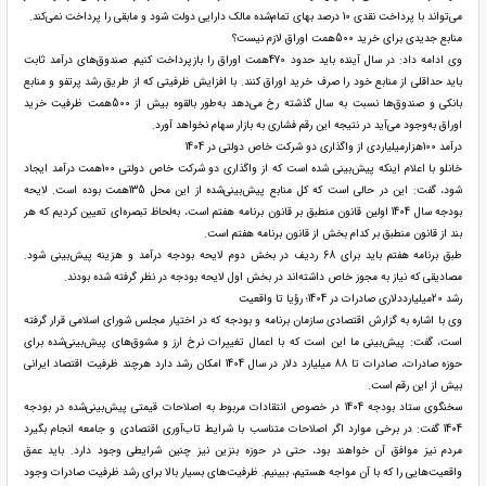
می‌تواند با پرداخت نقدی 10 درصد بهای تمام‌شده مالک دارایی دولت شود و مابقی را پرداخت نمی‌کند.
منابع جدیدی برای خرید 500همت اوراق لازم نیست؟
وی ادامه داد: در سال آینده باید حدود 470همت اوراق را بازپرداخت کنیم. صندوق‌های درآمد ثابت
باید حداقلی از منابع خود را صرف خرید اوراق کنند. با افزایش ظرفیتی که از طریق رشد پرتفو و منابع
بانکی و صندوق‌ها نسبت به سال گذشته رخ می‌دهد به‌طور بالقوه بیش از 500همت ظرفیت خرید
اوراق به‌وجود می‌آید در نتیجه این رقم فشاری به بازار سهام نخواهد آورد.
درآمد 100هزارمیلیاردی از واگذاری دو شرکت خاص دولتی در 1404
خانلو با اعلام اینکه پیش‌بینی شده است که از واگذاری دو شرکت خاص دولتی 100همت درآمد ایجاد
شود، گفت: این در حالی است که کل منابع پیش‌بینی‌شده از این محل 135همت بوده است. لایحه
بودجه سال 1404 اولین قانون منطبق بر قانون برنامه هفتم است، به‌لحاظ تبصره‌ای تعیین کردیم که هر
بند از قانون منطبق بر کدام بخش از قانون برنامه هفتم است.
طبق برنامه هفتم باید برای 68 ردیف در بخش دوم لایحه بودجه درآمد و هزینه پیش‌بینی شود.
مصادیقی که نیاز به مجوز خاص داشته‌اند در بخش اول لایحه بودجه در نظر گرفته شده بودند.
رشد 20میلیارددلاری صادرات در 1404؛ رؤیا تا واقعیت
وی با اشاره به گزارش اقتصادی سازمان برنامه و بودجه که در اختیار مجلس شورای اسلامی قرار گرفته
است، گفت: پیش‌بینی ما این است که با اعمال تغییرات نرخ ارز و مشوق‌های پیش‌بینی‌شده برای
حوزه صادرات، صادرات تا 88 میلیارد دلار در سال 1404 امکان رشد دارد هرچند ظرفیت اقتصاد ایرانی
بیش از این رقم است.
سخنگوی ستاد بودجه 1404 در خصوص انتقادات مربوط به اصلاحات قیمتی پیش‌بینی‌شده در بودجه
1404 گفت: در برخی موارد اگر اصلاحات متناسب با شرایط تاب‌آوری اقتصادی و جامعه انجام بگیرد
مردم نیز موافق آن خواهند بود، حتی در حوزه بنزین نیز چنین شرایطی وجود دارد. باید عمق
واقعیت‌هایی را که با آن مواجه هستیم، ببینیم. ظرفیت‌های بسیار بالا برای رشد ظرفیت صادرات وجود