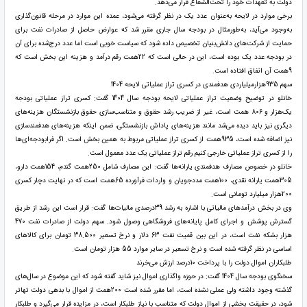
دولت به تعهدات خود را تحت‌الشعاع قرار می‌دهد.
برخی موارد در لایحه به‌عنوان عدد یک در نظر گرفته می‌شود، عمده این موارد در مرحله قانون‌گذاری
به‌وجود می‌آید، به‌طورمثال در بودجه سال جاری مقرر شد که عوارض حاصل از صادرات نفت برای
حمایت از شرکت‌های دانش‌بنیان تخصیص داده شود که سیاست خوبی است اما عدد درج‌شده برای آن
در بودجه عدد یک بوده است، این در حالی است که 22همت رقم درآمد و هزینه این بخش است که
9همت آن اتفاق افتاده است.
سهم 935هزارمیلیاردی هدفمندی در کسری تراز عملیاتی لایحه 1404
خانلو در توضیح وضعیت تراز عملیاتی لایحه بودجه سال 1404 گفت: کسری تراز عملیاتی بودجه
یک‌هزار و 806 همت است، غیر از ضریب رشد حقوق و متناسب‌سازی حقوق بازنشستگان هزینه‌های
دیگری نیز باید دیده می‌شد مانند هزینه‌های پاداش بازنشستگی، ضمن اینکه هزینه‌های هدفمندسازی
نیز اضافه شده است، 935همت از کسری تراز عملیاتی مربوط به همین بخش است. اگر فرابودجه‌ای‌ها
را از کسری تراز عملیاتی خارجی کنیم رقم تراز عملیاتی یک عدد معمول است.
خانلو در خصوص مصارف هدفمندی یارانه‌ها گفت: این مصارف شامل 250همت گندم، 154همت دارو،
305همت یارانه نقدی، 100همت مددجویان و واردات فرآورده 65همت است که در نهایت دچار کسری
200هزار میلیارد تومانی است.
وی در بخش درآمدهای مالیاتی با اشاره به رشد 39درصدی مالیات‌ها گفت: قرار است این رشد از طریق
گسترش پوشش و اجرای کامل پایانه‌های فروشگاهی وصول شود. سهم دولت از صادرات نفت 470
هزار بشکه نفت است، در این بین قمیت نفت 63 دلار و نرخ تسعیر 38.500 تومان برای کالاهای
اساسی در نظر گرفته شده است و نرخ تسعیر در سایر موارد 55 هزار تومان است.
طلبکاران اموال دولت را با پرداخت 10درصد ارزش می‌خرند
سخنگوی بودجه سال 1404 گفت: در حوزه واگذاری اموال نیز شاید گفته شود که این موضوع در سال‌های
گذشته وجود داشته ولی عملی نشده است، اما مقرر شده است 200همت از اموال با بدهی دولت تهاتر
شود، در حقیقت بخشی از اموال دولت که متناسب با نیاز طلبکار است، در مزایده قرار می‌گیرد و طلبکار