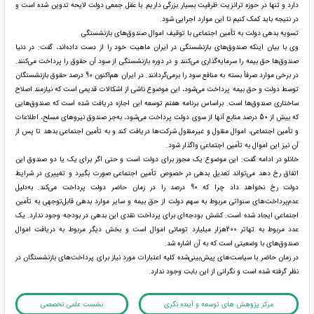
دارد و تنها در حوزه ترانزیت ظرفیت بسیار بزرگی داریم. با عقل جمعی دولت لایحه تدوین شده است و
در نتیجه باید کمک کنیم تا این موارد اجرایی شود.
تسویه بدهی دولت به تأمین اجتماعی با توقیف اموال صندوق‌های بازنشستگی
وی با بیان اینکه صندوق‌های بازنشستگی در ایران ماهیت خود را از دست داده‌اند، گفت: در دنیا
صندوق‌ها حق بیمه را سرمایه‌گذاری می‌کنند و در دوره بازنشستگی از سود آن حقوق را پرداخت می‌کنند.
در برخی موارد صرفاً بسته به منافع سود را برمی‌گردانند. در ایران هم‌اکنون 90 درصد حقوق بازنشستگان
توسط دولت و حق بیمه پرداخت می‌شود، این موضوع ناشی از اشکالات قدیمی است که نیازمند اصلاح
ساختاری صندوق‌ها است. براساس برنامه هفتم توسعه این اجازه دریافت شده است که صندوق‌هایی
که بیش از 50 درصد منابع آنها از سوی دولت پرداخت می‌شود، به‌جز صندوق نیروهای مسلح، اطلاعات
و تأمین اجتماعی، اموال منقول و غیرمنقول شرکت‌ها دریافت کند و به تأمین اجتماعی بدهد تا پس از
آن نیز این اموال به تأمین اجتماعی واگذار شود.
خانلو در ادامه گفت: این موضوع یک مجوز برای دولت است و حتی اگر برای یک یا دو صندوق این
اتفاق رخ دهد می‌تواند تعدیل بدهی در خصوص تأمین اجتماعی صورت بگیرد و تغییری در شرایط
دولت رخ نخواهد داد چرا که 90 درصد را در زمان حاضر دولت پرداخت می‌کند. به‌دلیل
عدم‌پرداخت‌های سنواتی مربوط به سهم دولت از حق بیمه و سایر موارد بدهی قابل‌توجهی به تأمین
اجتماعی ایجاد شده است. کشش بودجه‌ای برای پرداخت نقدی این بدهی در بودجه وجود ندارد. یک
عدد مربوط به تهاتر 200هزار میلیارد تومانی اموال است و بخش دیگر مربوط به دریافت اموال
صندوق‌های با وضعیتی است که به آن اشاره شد.
در زمان حاضر با سیاست‌های پیش‌بینی‌شده کلیه اعتبارات مورد نیاز برای پرداخت‌های بازنشستگان در
نظر گرفته شده است و نگرانی از این بابت وجود ندارد.
مرکز پژوهش های توسعه و آینده نگری
نشست علمی تخصصی