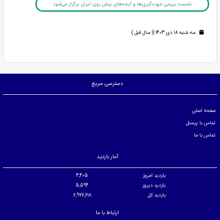
نشست بررسی جهت‌گیری‌ها و آینده‌های پیش روی ایران برگزار می‌شود
سه شنبه 18 دی 1403 (1 سال قبل )
دسترسی سریع
صفحه اصلی
تماس با پرسنل
تماس با ما
آمار بازدید
بازدید امروز
4,405
بازدید دیروز
5,594
بازدید کل
6,977,618
ارتباط با ما