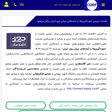
EN
مرکز پژوهش های توسعه و آینده نگری
نشست بررسی جهت‌گیری‌ها و آینده‌های پیش روی ایران برگزار می‌شود
به گزارش «
اقتصاد ۱۲۰
» به نقل از روابط‌عمومی مرکز، دومین نشست از
سلسله نشست‌های چشم‌انداز آینده ایران و یک‌صد و نودویکمین نشست
علمی-تخصّصی مرکز پژوهش‌های توسعه و آینده‌نگری تحت عنوان
«
جهت‌گیری‌ها و آینده‌های پیش روی ایران
» روز شنبه ۲۶ آبان‌ماه ۱۴۰۳،
از ساعت ۱۰:۰۰ الی ۱۲:۰۰ با حضــور جامعه علمی، پژوهشی، دانشگاهی، اندیشگاهـی، صاحب‌نظران،
مدیـران، کارشناسان دستگاه‌های اجــرایی ملّی و استـانی برگزار می‌شود.
در این نشست
علی آقامحمّدی؛
رئیس گروه اقتصادی دفتر مقام معظّم رهبری و عضو حقیقی مجمع
تشخیص مصلحت نظام به عناون مدیر علمی نشست و همچنین
محمّدحسین شریف
زادگان
؛ استاد
توسعه اقتصادی و برنامه‌ریزی دانشگاه شهید بهشتی و
مجتبی لشکربلوکی
؛ توسعه پژوه و مشاور ارشد
استراتژی و سرمایه‌گذاری به‌‌عنوان سخنرانان در این نشست به ایراد نقطه‌نظرات خود می‌پردازند.
علاقه‌مندان می‌توانند با مراجعه به تالار مجازی مرکز پژوهش‌های توسعه و آینده‌نگری به
نشانی
http://connect.mporg.ir/cdrf
در این نشست شرکت نمایند.
مرکز پژوهش های توسعه و آینده نگری
نشست علمی تخصصی