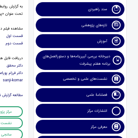
به گزارش رواب
سند راهبردی
تحت عنوان «پیا
تازه‌های پژوهشی
مشاهده فیلم در
قسمت اول
آموزش
قسمت دوم
دبیرخانه بررسی آیین‌نامه‌ها و دستورالعمل‌های
دریافت فایل 
برنامه هفتم پیشرفت
دکتر محقق
دکتر فرزام پوراص
نشست‌های علمی و تخصصی
sanji-komar
فصلنامۀ علمی
مطالعه گزارش
انتشارات مرکز
مرکز پژ
نشست بر
معرفی مرکز
سانجی کو