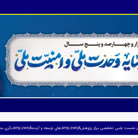
ّصی مرکز پژوهش&amp;zwnj;های توسعه و آینده&amp;zwnj;نگری منتشر شد