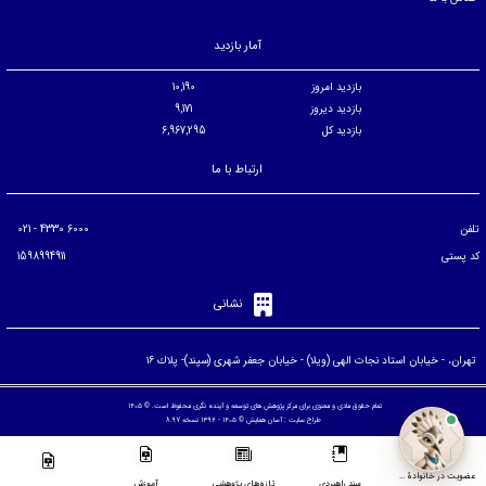
آمار بازدید
بازدید امروز
10,190
بازدید دیروز
9,171
بازدید کل
6,967,295
ارتباط با ما
تلفن
6000 4330 - 021
کد پستی
1598994911
نشانی
تهران، - خيابان استاد نجات الهی (ويلا) - خيابان جعفر شهری (سپند)- پلاك ۱۶
تمام حقوق مادی و معنوی برای مرکز پژوهش های توسعه و آینده نگری محفوظ است. © ۱۴۰۵
طراح سایت :
آسان همایش
© ۱۴۰۵ - 1392 نسخه 8.97
عضویت در خانوادۀ مرکز
سند راهبردی
تازه‌های پژوهشی
آموزش