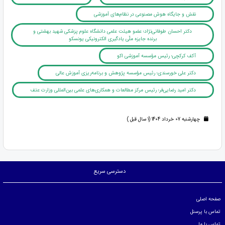
نقش و جایگاه هوش مصنوعی در نظام‌های آموزشی
دکتر احسان طوفانی‌نژاد؛ عضو هیئت علمی دانشگاه علوم پزشکی شهید بهشتی و
برنده جایزه ملّی یادگیری الکترونیکی یونسکو
آکف کرکچی؛ رئیس مؤسسه آموزشی اکو
دکتر علی خورسندی؛ رئیس مؤسسه پژوهش و برنامه‌ریزی آموزش عالی
دکتر امید رضایی‌فر؛ رئیس مرکز مطالعات و همکاری‌های علمی بین‌المللی وزارت عتف
چهارشنبه 07 خرداد 1404 (1 سال قبل )
دسترسی سریع
صفحه اصلی
تماس با پرسنل
تماس با ما