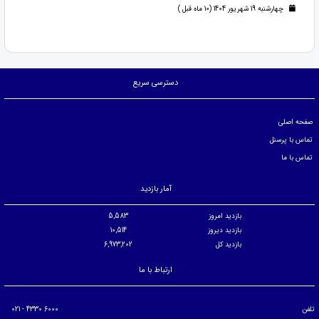
چهارشنبه 19 شهریور 1404 (10 ماه قبل )
دسترسی سریع
صفحه اصلی
تماس با پرسنل
تماس با ما
آمار بازدید
بازدید امروز
5,583
بازدید دیروز
10,514
بازدید کل
6,973,202
ارتباط با ما
تلفن
6000 4330 - 021