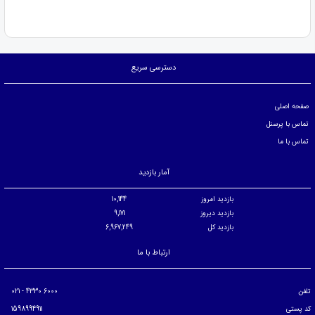
دسترسی سریع
صفحه اصلی
تماس با پرسنل
تماس با ما
آمار بازدید
بازدید امروز
10,144
بازدید دیروز
9,171
بازدید کل
6,967,249
ارتباط با ما
تلفن
6000 4330 - 021
کد پستی
1598994911