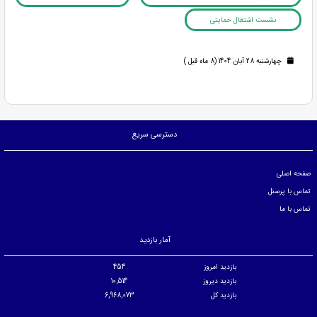
نشست اشتغال حمایتی
چهارشنبه 28 آبان 1404 (8 ماه قبل )
دسترسی سریع
صفحه اصلی
تماس با پرسنل
تماس با ما
آمار بازدید
بازدید امروز
454
بازدید دیروز
10,514
بازدید کل
6,968,073