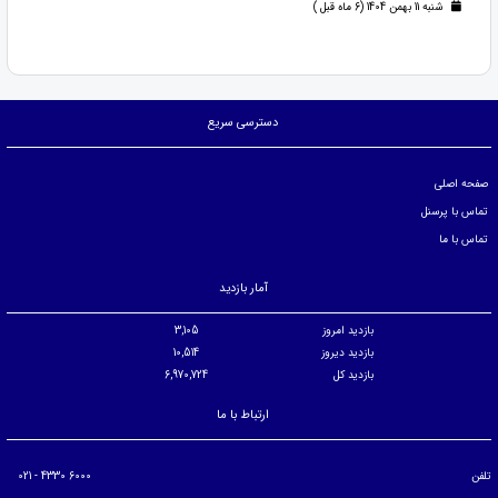
شنبه 11 بهمن 1404 (6 ماه قبل )
دسترسی سریع
صفحه اصلی
تماس با پرسنل
تماس با ما
آمار بازدید
بازدید امروز
3,105
بازدید دیروز
10,514
بازدید کل
6,970,724
ارتباط با ما
تلفن
6000 4330 - 021