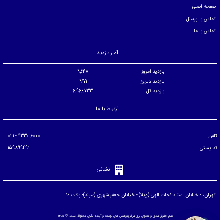
صفحه اصلی
تماس با پرسنل
تماس با ما
آمار بازدید
بازدید امروز
9,628
بازدید دیروز
9,171
بازدید کل
6,966,733
ارتباط با ما
تلفن
6000 4330 - 021
کد پستی
1598994911
نشانی
تهران، - خيابان استاد نجات الهی (ويلا) - خيابان جعفر شهری (سپند)- پلاك ۱۶
تمام حقوق مادی و معنوی برای مرکز پژوهش های توسعه و آینده نگری محفوظ است. © ۱۴۰۵