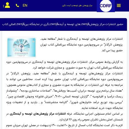
EN
مرکز پژوهش های توسعه و آینده نگری
حضور انتشارات مرکز پژوهش&zwnj;های توسعه و آینده&zwnj;نگری در نمایشگاه بین&zwnj;المللی کتاب تهران
انتشارات مرکز پژوهش‌های توسعه و آینده‌نگری با شعار "مطالعه مفید،
پژوهش اثرگذار" در سی‌وچهارمین دوره نمایشگاه بین‎‌المللی کتاب تهران
حضور پیدا می کند.
به گزارش روابط عمومی مرکز، انتشارات مرکز پژوهش‌های توسعه و آینده‌نگری در سی‌وچهارمین دوره
نمایشگاه بین‌المللی کتاب تهران به صورت حضوری و مجازی شرکت خواهد کرد.
انتشارات مرکز پژوهش‌های توسعه و آینده‌نگری با شعار "مطالعه مفید، پژوهش اثرگذار" در
سی‌و‌چهارمین دوره نمایشگاه بین‌المللی کتاب تهران حضور پیدا کرده است. مخاطبین می توانند با
مراجعه به غرفه این انتشارات در نمایشگاه به صورت حضوری و مجازی از کتاب‌های متنوعی همچون:
"هفتاد ‌سال‌ برنامه‌ریزی توسعه ‌در‌ایران؛ آسیب‌ها و‌چالش‌ها"، "اصلاحات‌ ساختاری بودجه"، "چشم‌انداز
‌ریسک در‌آسیا و‌ اقیانوسیه ‌"، "گزارش‌ توسعه انسانی 2020"، "خیزش فناورانه ‌و‌جهش ‌اقتصادی چین"،
"بررسی روند ‌توزیع درآمد خانوارهای شهری"، "کارنامه‌ منتشرنشده" و... بازدید و از تخفیفات ویژه
نمایشگاه جهت خرید استفاده نمایند.
بر اساس اعلام مسئولین اجرایی نمایشگاه، غرفه
انتشارات مرکز پژوهش‌های توسعه و آینده‌نگری
در
شبستان اصلی بخش ناشران عمومی راه روی 26 قراردارد.
لازم به ذکر است نمایشگاه کتاب امسال از تاریخ 20 لغایت 30 اردیبهشت در مصلی تهران میزبان عموم