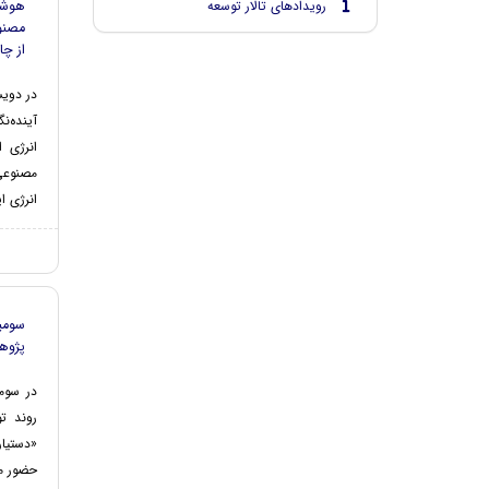
رویدادهای تالار توسعه
هوشم
مصنو
از چا
در دوی
آینده‌ن
انرژی ا
مصنوعی
انرژی ا
سومی
پژوه
در سوم
روند ت
«دستیار
حضور مد