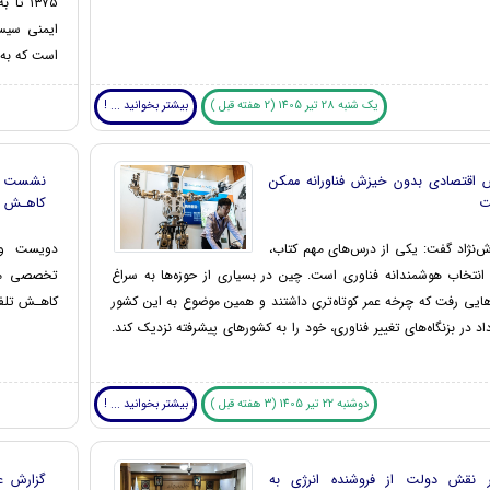
است که به
یک شنبه 28 تیر 1405 (2 هفته قبل )
بیشتر بخوانید ... !
اقتصادی بدون خیزش فناورانه ممکن
ت
کاهـش تل
‌نژاد گفت: یکی از درس‌های مهم کتاب،
دویست و
انتخاب هوشمندانه فناوری است. چین در بسیاری از حوزه‌ها به سراغ
تخصصی مرکز
هایی رفت که چرخه عمر کوتاه‌تری داشتند و همین موضوع به این کشور
کاهـش تلفا
اد در بزنگاه‌های تغییر فناوری، خود را به کشورهای پیشرفته نزدیک کند.
دوشنبه 22 تیر 1405 (3 هفته قبل )
بیشتر بخوانید ... !
ر نقش دولت از فروشنده انرژی به
گزارش ع