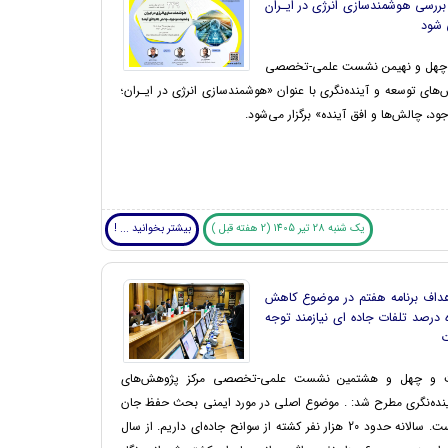
رسی هوشمندسازی انرژی در ایـران
ی شود
چهل و نهیمن نشست علمی-تخصصی
‌های توسعه و آینده‌نگری با عنوان «هوشمندسازی انرژی در ایـران؛
د، چالش‌ها و افق آینده» برگزار می‌شود.
یک شنبه 28 تیر 1405 (2 هفته قبل )
بیشتر بخوانید ... !
داف برنامه هفتم در موضوع کاهش
ه درصد تلفات جاده ای نیازمند توجه
ت
 و چهل و هشتمین نشست علمی-تخصصی مرکز پژوهش‌های
نده‌نگری مطرح شد: . موضوع اصلی در مورد ایمنی بحث حفظ جان
انسان‌ها است. سالانه حدود 20 هزار نفر کشته از سوانح جاده‌ای داریم. از سال