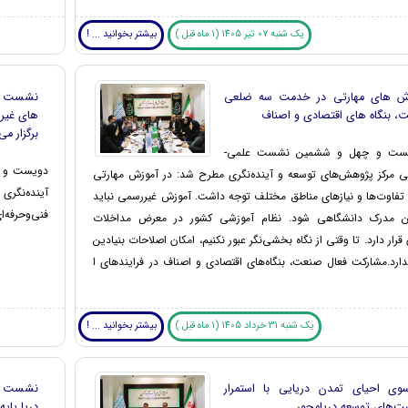
یک شنبه 07 تیر 1405 (1 ماه قبل )
بیشتر بخوانید ... !
ش های مهارتی در خدمت سه ضلعی
نشست ب
، بنگاه های اقتصادی و اصناف
های غیرر
برگزار م
یست و چهل و ششمین نشست علمی-
دویست و چ
مرکز پژوهش‌های توسعه و آینده‌نگری مطرح شد: در آموزش مهارتی
آینده‌نگر
 تفاوت‌ها و نیازهای مناطق مختلف توجه داشت. آموزش غیررسمی نباید
فنی‌وحرفه‌ا
ن مدرک دانشگاهی شود. نظام آموزشی کشور در معرض مداخلات
 قرار دارد. تا وقتی از نگاه بخشی‌نگر عبور نکنیم، امکان اصلاحات بنیادین
ارد.مشارکت فعال صنعت، بنگاه‌های اقتصادی و اصناف در فرایندهای ا
یک شنبه 31 خرداد 1405 (1 ماه قبل )
بیشتر بخوانید ... !
وی احیای تمدن دریایی با استمرار
نشست ایر
ت‌های توسعه دریامحور
دریا پایه