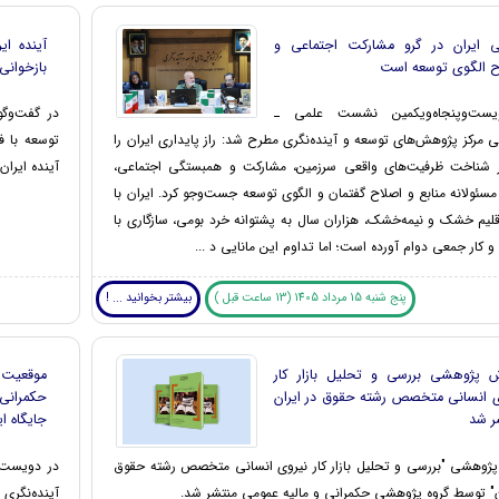
یی ایران در گرو مشارکت اجتماعی و
آینده ا
ح الگوی توسعه است
بازخوانی
یست‌وپنجاه‌ویکمین نشست علمی ـ
در گفت‌وگو
رکز پژوهش‌های توسعه و آینده‌نگری مطرح شد: راز پایداری ایران را
توسعه با ف
ر شناخت ظرفیت‌های واقعی سرزمین، مشارکت و همبستگی اجتماعی،
آینده ایرا
ئولانه منابع و اصلاح گفتمان و الگوی توسعه جست‌وجو کرد. ایران با
لیم خشک و نیمه‌خشک، هزاران سال به پشتوانه خرد بومی، سازگاری با
 کار جمعی دوام آورده است؛ اما تداوم این مانایی د ...
پنج شنبه 15 مرداد 1405 (13 ساعت قبل )
بیشتر بخوانید ... !
ش پژوهشی بررسی و تحلیل بازار کار
موقعیت 
ی انسانی متخصص رشته حقوق در ایران
حکمرانی 
ر شد
جایگاه ا
پژوهشی "بررسی و تحلیل بازار کار نیروی انسانی متخصص رشته حقوق
در دویست‌
ن" توسط گروه پژوهشی حکمرانی و مالیه عمومی منتشر شد.
آینده‌نگری