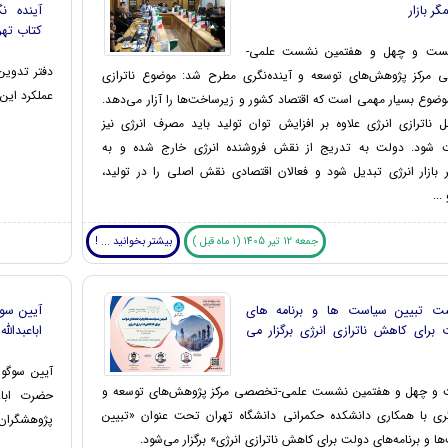
گر بازار
آینده ن
کتاب تهر
یست و چهل و هفتمین نشست علمی-
دفتر تدوین
مرکز پژوهش‌های توسعه و آینده‌نگری مطرح شد: موضوع ناترازی
عملکرد این 
وضوع بسیار مهمی است که اقتصاد کشور و زیرساخت‌ها را آزار می‌دهد.
 ناترازی انرژی علاوه بر افزایش توان تولید باید مصرف انرژی نیز
 شود. دولت به تدریج از نقش فروشنده انرژی خارج شده و به
ر بازار انرژی تبدیل شود و فعالان اقتصادی نقش اصلی را در تولید،
...
جمعه 12 تیر 1405 (1 ماه قبل )
بیشتر بخوانید ... !
 تبیین سیاست ها و برنامه های
آیین سو
 برای کاهش ناترازی انرژی برگزار می
اباعبدالل
آیین سوگوا
و چهل و هفتمین نشست علمی-تخصصی مرکز پژوهش‌های توسعه و
حضرت اباع
نگری با همکاری دانشکده حکمرانی دانشگاه تهران تحت عنوان «تبیین
پژوهشگران و
ا و برنامه‌های دولت برای کاهش ناترازی انرژی» برگزار می‌شود.