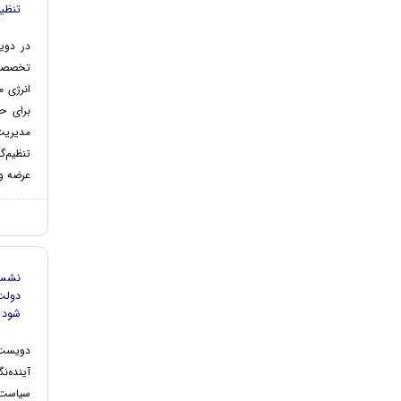
تنظیم
در دو
تخصصی 
انرژی م
برای حل
مدیریت
تنظیم‌گ
عرضه و 
نشست
دولت
شود
دویست 
آینده‌
سیاست‌ه