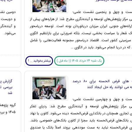
یست و چهل و پنجمین نشست علمی-
دومین نشس
رکز پژوهش‌های توسعه و آینده‌نگری مطرح شد: از هزاره‌های پیش از
و دویست و
کرانه‌های جنوبی ایران میزبان دریانوردان بوده است. توسعه دریا‌محور
و آینده‌نگر
یک شعار یا سیاست بخشی نیست، بلکه ضرورتی برای بازتنظیم الگوی
می‌شود.
سرزمینی کشور است. اقتصاد دریا‌محور مجموعه فعالیت‌هایی را شامل
که در دریا انجام می‌شود. باید در الگوی ...
یک شنبه 24 خرداد 1405 (1 ماه قبل )
بیشتر بخوانید ... !
بانک های قرض الحسنه برای ۸۰ درصد
 می توانند راه حل ایجاد کنند
بررسی ت
شد
ست و چهل و چهارمین نشست علمی-
گروه پژوهش
مرکز پژوهش‌های توسعه و آینده‌نگری مطرح شد: ردپای تفکر
1405 و بررسی تغییرات مصوبه مجلس در آن" را منتشر کرد.
ی تجاری همچنان در بانکداری قرض‌الحسنه دیده می‌شود. کانون یا نهاد
ی بانک‌های قرض‌الحسنه باید مجزا از کانون بانک‌های خصوصی باشد.
ای قرض‌الحسنه نباید به سمت سوددهی بروند اصلاً بانک یا صندوق