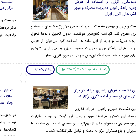
ندسازی انرژی و استفاده از هوش
نشست بر
عی؛ راهکار نوین مدیریت مصرف و عبور
برگزار م
لش های انرژی ایران
دویست و 
ست و چهل و نهیمن نشست علمی تخصصی مرکز پژوهش‌های توسعه و
مرکز پژوهش
گری مطرح شد: انباشت کنتور‌های هوشمند، بدون تحلیل داده‌ها تحول
وضعیت موجو
یجاد نمی‌کند و باید از این داده ‌ها استفاده کرد. می‌توان از هوش
 به عنوان راهکار نوین مدیریت مصرف انرژی و عبور از چالش‌های
یران بهره‌مند شد. سرمایه‌گذاری‌های جهانی در حوزه انرژی به‌طو ...
پنج شنبه 01 مرداد 1405 (2 هفته قبل )
بیشتر بخوانید ... !
ن نشست شورای راهبری «رایا» در مرکز
تحقق اه
ش های توسعه و آینده نگری برگزار شد
سالانه د
ویژه اس
ین نشست شورای راهبری «رایا»، آخرین
در دویست
وسعه این دستیار هوشمند مورد بررسی قرار گرفت و توسعه قابلیت
توسعه و آی
 بودجه‌ریزی» به‌عنوان یکی از مهم‌ترین برنامه‌های آینده این سامانه، با
یران و پژوهشگران مرکز به بحث و تبادل نظر گذاشته شد. ...