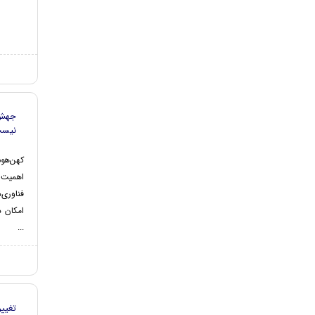
جهش 
نیس
کهن‌هوش
اهمیت 
فناوری‌
امکان د
...
تغیی