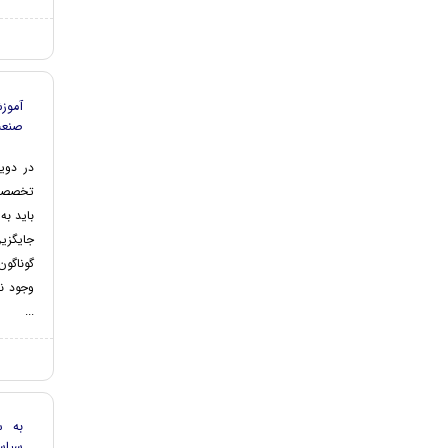
آموز
صنعت
در دو
تخصصی 
باید به
جایگزی
گوناگون
وجود ند
...
به س
سیاس