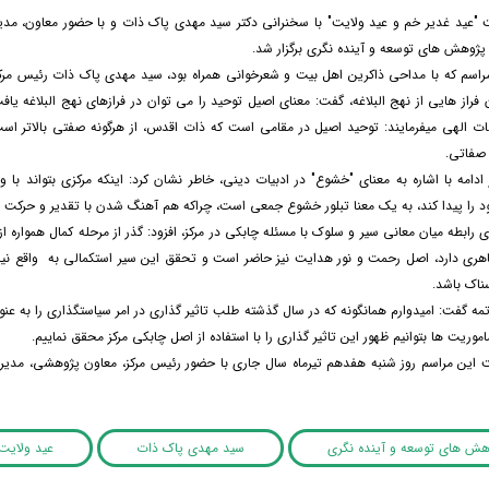
 "عید غدیر خم و عید ولایت" با سخنرانی دکتر سید مهدی پاک ذات و با حضور معاون، مدیر
پژوهش های توسعه و آینده نگری برگزار شد.
مراسم که با مداحی ذاکرین اهل بیت و شعرخوانی همراه بود، سید مهدی پاک ذات رئیس مر
راز هایی از نهج البلاغه، گفت: معنای اصیل توحید را می توان در فرازهای نهج البلاغه یافت،
ات الهی میفرمایند: توحید اصیل در مقامی است که ذات اقدس، از هرگونه صفتی بالاتر است
صفاتی.
 ادامه با اشاره به معنای "خشوع" در ادبیات دینی، خاطر نشان کرد: اینکه مرکزی بتواند با 
 را پیدا کند، به یک معنا تبلور خشوع جمعی است، چراکه هم آهنگ شدن با تقدیر و حرکت به
 رابطه میان معانی سیر و سلوک با مسئله چابکی در مرکز، افزود: گذر از مرحله کمال همواره 
هری دارد، اصل رحمت و نور هدایت نیز حاضر است و تحقق این سیر استکمالی به واقع نیاز
ناک باشد.
مه گفت: امیدوارم همانگونه که در سال گذشته طلب تاثیر گذاری در امر سیاستگذاری را به عنو
اموریت ها بتوانیم ظهور این تاثیر گذاری را با استفاده از اصل چابکی مرکز محقق نماییم.
ت این مراسم روز شنبه هفدهم تیرماه سال جاری با حضور رئیس مرکز، معاون پژوهشی، مدیر
وهش های توسعه و آینده نگری
سید مهدی پاک ذات
عید ولایت