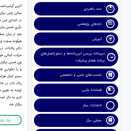
آئین گرامیداشت
سند راهبردی
سالن یاس مرکز 
در ابتدای این 
تازه‌های پژوهشی
نگری ضمن بیان ف
بعد از بیان صف
آموزش
هرگونه صفت و 
دکتر پاکذات در
دبیرخانه بررسی آیین‌نامه‌ها و دستورالعمل‌های
حرکت کمالی خود
برنامه هفتم پیشرفت
وی ضمن برقراری
و یا دشواری ظا
نشست‌های علمی و تخصصی
مسیر کمال هراس
پاک ذات در خات
فصلنامۀ علمی
توجه به تغییر م
لازم به ذکر اس
برگزار شد.
انتشارات مرکز
مرکز پژ
معرفی مرکز