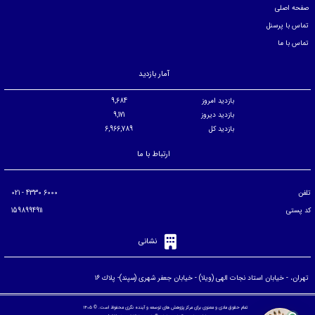
صفحه اصلی
تماس با پرسنل
تماس با ما
آمار بازدید
بازدید امروز
9,684
بازدید دیروز
9,171
بازدید کل
6,966,789
ارتباط با ما
تلفن
6000 4330 - 021
کد پستی
1598994911
نشانی
تهران، - خيابان استاد نجات الهی (ويلا) - خيابان جعفر شهری (سپند)- پلاك ۱۶
تمام حقوق مادی و معنوی برای مرکز پژوهش های توسعه و آینده نگری محفوظ است. © ۱۴۰۵