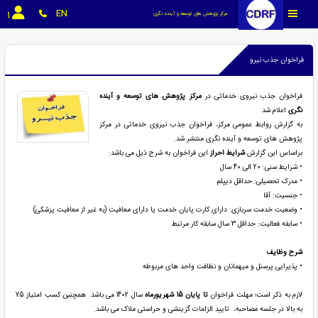
EN
مرکز پژوهش های توسعه و آینده نگری
فراخوان جذب نیرو
فراخوان جذب نیروی خدماتی در
مرکز پژوهش های توسعه و آینده
نگری
اعلام شد
به گزارش روابط عمومی مرکز، فراخوان جذب نیروی خدماتی در مرکز
پژوهش های توسعه و آینده نگری منتشر شد.
براساس این گزارش
شرایط احراز
این فراخوان به شرح ذیل می باشد:
• شرایط سنی: 20 الی 40 سال
• مدرک تحصیلی: حداقل دیپلم
• جنسیت: آقا
• وضعیت خدمت سربازی: دارای کارت پایان خدمت یا دارای معافیت (به غیر از معافیت پزشکی)
• سابقه فعالیت: حداقل 3 سال سابقه کار مرتبط
شرح وظایف
• پذیرایی پرسنل و میهمانان و نظافت واحد های مربوطه
لازم به ذکر است؛ مهلت فراخوان
تا پایان 15 شهریورماه
سال 1402 می باشد. همچنین کسب امتیاز 75
به بالا در جلسه مصاحبه، تایید الزامات گزینشی و حراستی ملاک می باشد.