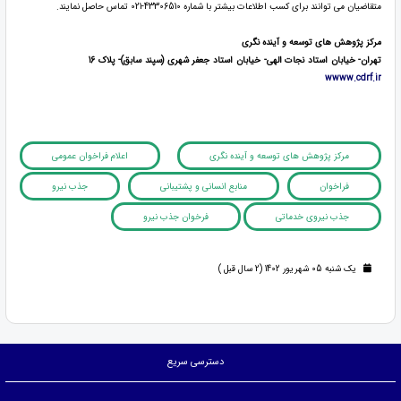
متقاضیان می توانند برای کسب اطلاعات بیشتر با شماره 43306510-021 تماس حاصل نمایند.
مرکز پژوهش های توسعه و آینده نگری
تهران- خیابان استاد نجات الهی- خیابان استاد جعفر شهری (سپند سابق)- پلاک 16
wwww.cdrf.ir
مرکز پژوهش های توسعه و آینده نگری
اعلام فراخوان عمومی
فراخوان
منابع انسانی و پشتیبانی
جذب نیرو
جذب نیروی خدماتی
فرخوان جذب نیرو
یک شنبه 05 شهریور 1402 (2 سال قبل )
دسترسی سریع