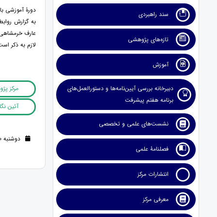
دورۀ آموزشی با
سند راهبردی
به گزارش روابط
عارف خرمشاهی د
تازه‌های پژوهشی
لازم به ذکر است، اولین جلسه این 
آموزش
دبیرخانه بررسی آیین‌نامه‌ها و دستورالعمل‌های
مرکز پژ
برنامه هفتم پیشرفت
آئین نگا
نشست‌های علمی و تخصصی
دوشنبه 10 مرداد 1401 (4 سال قبل )
فصلنامۀ علمی
انتشارات مرکز
معرفی مرکز