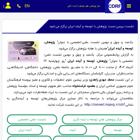
EN
مرکز پژوهش های توسعه و آینده نگری
نشست بررسی نسبت پژوهش با توسعه و آینده ایران برگزار می شود
یک‌صد و چهل و نهمین نشست علمی-تخصصی با عنوان"
پژوهش،
توسعه و آینده ایران
"همزمان با هفته پژوهش برگزار می‌شود.
به گزارش روابط‌عمومی مرکز، یک‌صد و چهل و نهمین نشست علمی-
تخصصی با عنوان"
پژوهش، توسعه و آینده ایران
"روز چهار‌شنبه 22
آذرماه 1402، از ساعت 8:00 الی 10:00، با حضــور جامعه علمی، پژوهشی، دانشگاهی، اندیشگاهـی،
صاحب‌نظران، مدیـران، کارشناسان دستگاه‌های اجــرایی ملّی و استـانی برگزار می‌شود.
در این نشست
محمّد مهدی زاهدی؛
وزیر پیشین علوم، تحقیقات و فنّاوری و عضو پیوسته فرهنگستان
علوم جمهوری اسلامی ایران و
مقصود فراستخواه؛
صاحب نظر مفهوم توسعه و استاد مؤسسة پژوهش
و برنامه­ ریزی آموزش عالی به‌عنوان سخنرانان در این نشست به ایراد نقطه‌نظرات خود می‌پردازند.
علاقه‌مندان می‌توانند با مراجعه به تالار مجازی مرکز پژوهش‌های توسعه و آینده‌نگری به
نشانی
http://connect.mporg.ir/cdrf
در این نشست شرکت نمایند.
مرکز پژوهش های توسعه و آینده نگری
نشست علمی تخصصی
توسعه
آینده
آینده ایران