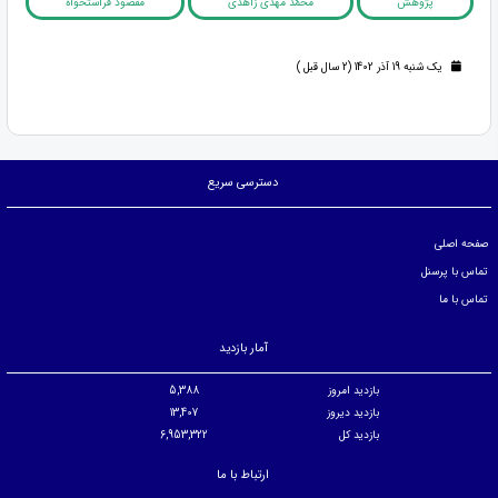
پژوهش
محمّد مهدی زاهدی
مقصود فراستخواه
یک شنبه 19 آذر 1402 (2 سال قبل )
دسترسی سریع
صفحه اصلی
تماس با پرسنل
تماس با ما
آمار بازدید
بازدید امروز
5,388
بازدید دیروز
13,407
بازدید کل
6,953,322
ارتباط با ما