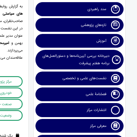
به گزارش رواب
سند راهبردی
های سیاستی
صاحب‌نظران، مدی
تازه‌های پژوهشی
در این نشست
عنوان مدیر ع
آموزش
بهمن و
امیرمحم
می‌پردازند.
دبیرخانه بررسی آیین‌نامه‌ها و دستورالعمل‌های
علاقه‌مندان می‌
برنامه هفتم پیشرفت
نشست‌های علمی و تخصصی
مرکز پژ
خودروی 
فصلنامۀ علمی
صنعت خو
انتشارات مرکز
وضعیت ص
معرفی مرکز
یک شنبه 24 دی 1402 (2 سال قب