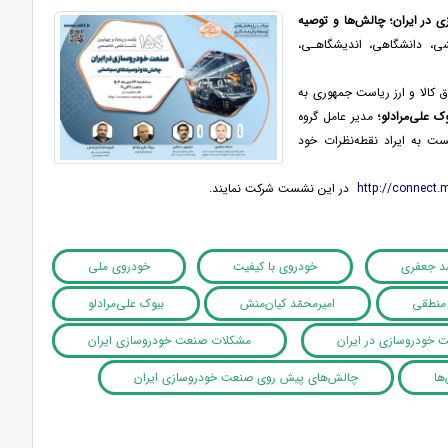
در ایران؛ چالش­‌ها و توصیه­‌
حضــور جامعه علمی، پژوهشی، دانشگاهی، اندیشگاهـی،
اق کالا و ارز ریاست جمهوری به
وک علی‌مرادلو؛
مدیر عامل گروه
 به ایراد نقطه‌نظرات خود
http://connect.m
در این نشست شرکت نمایند.
د جعفری
خودروی با کیفیت
خودروی ملی
 منطقی
امیرمحمّد کیان‌منش
بیوک علی‌مرادلو
ت خودروسازی در ایران
مشکلات صنعت خودروسازی ایران
ها
چالش‌های پیش روی صنعت خودروسازی ایران