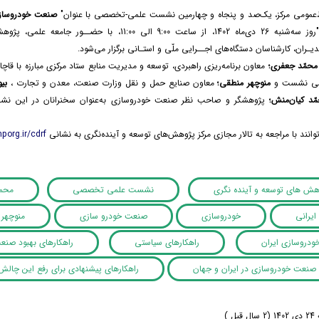
ط‌عمومی مرکز، یک‌صد و پنجاه و چهارمین نشست علمی-تخصصی با عنوان"
صنعت خودروسازی 
"روز سه‌شنبه 26 دی‌ماه 1402، از ساعت 9:00 الی 11:00، با 
ـران، کارشناسان دستگاه‌های اجــرایی ملّی و استـانی برگزار می‌شود.
محمّد جعفری؛
معاون برنامه‌­ریزی راهبردی، توسعه و مدیریت منابع ستاد مرکزی مبارزه با قاچ
لمی نشست و
منوچهر منطقی؛
معاون صنایع حمل و نقل وزارت صنعت، معدن و تجارت ،
بی
ّد کیان‌­منش؛
پژوهشگر و صاحب نظر صنعت خودروسازی به‌عنوان سخنرانان در این نشست
توانند با مراجعه به تالار مجازی مرکز پژوهش‌های توسعه و آینده‌نگری به نشانی
porg.ir/cdrf
وهش های توسعه و آینده نگری
نشست علمی تخصصی
محم
ایرانی
خودروسازی
صنعت خودرو سازی
منوچهر
دروسازی ایران
راهکارهای سیاستی
راهکارهای بهبود صنع
نعت خودروسازی در ایران و جهان
راهکارهای پیشنهادی برای رفع این چالش‌
ل )