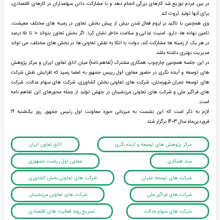
در بین مردم توزیع شد کارهای بزرگی انجام دهد و با مشارکت دادن سهامداران در کارهای اقتصادی،
برای آنها تولید ثروت کند.
وی همچنین با تاکید بر لزوم فعال شدن بیش از پیش بخش تعاون در زمینه های مختلف معیشت،
تامین نهاده ها، دارو، امنیت غذایی و سلامت خاطر نشان کرد: اگر بخش تعاون بتواند ۱۰ تا ۱۵ درصد
در هر یک از زمینه ها مشارکت کند،‌ دولت با اتکا به نقش تعاونی ها در بخش های مختلف، می تواند
مدیریت بهتری داشته باشد.
در این جلسه همچنین چارچوب همکاری مشترک (تفاهم نامه) میان اتاق تعاون ایران و مرکز پژوهش
های توسعه و آینده نگری در حضور معاون اول رییس جمهور به امضا رسید که افزایش نقش شرکت
های توسعه عمران شهرستان، شرکت های تعاونی بخش کشاورزی، شرکت های سهام عدالت، شرکت
های فراگیر ملی و شرکت های تعاونی مرزنشینان در جهش تولید از جمله محورهای این تفاهم نامه
است.
لازم به ذکر است که این نشست به میزبانی حوزه معاونت اول رئیس جمهور، روز یک‌شنبه 19
فروردین‌ماه سال 1403 برگزار شئد.
مرکز پژوهش های توسعه و آینده نگری
اتاق تعاون ایران
سند همکاری
معاون اول ریاست جمهوری
شرکت های توسعه عمران
شرکت های تعاونی بخش کشاورزی
شرکت های فراگیر ملی
شرکت های تعاونی مرزنشینان
شرکت های سهام عدالت
تسریع روند فعالیت های اقتصادی