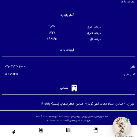
تماس با ما
آمار بازدید
بازدید امروز
2,070
بازدید دیروز
6,127
بازدید کل
6,981,410
ارتباط با ما
تلفن
6000 4330 - 021
کد پستی
1598994911
نشانی
تهران، - خيابان استاد نجات الهی (ويلا) - خيابان جعفر شهری (سپند)- پلاك ۱۶
تمام حقوق مادی و معنوی برای مرکز پژوهش های توسعه و آینده نگری محفوظ است. © ۱۴۰۵
طراح سایت :
آسان همایش
© ۱۴۰۵ - 1392 نسخه 8.97
عضویت در خانوادۀ مرکز