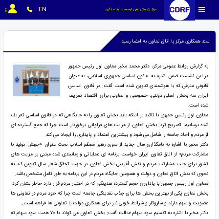
EN
مرکز پژوهش های توسعه و آینده نگری
سند همکاری مرکز با اتاق تعاون به امضا رسید
به گزارش روابط عمومی مرکز، دکتر محمد مخبر معاون اول رئیس جمهور
در این نشست ضمن اشاره به قانون اساسی جمهوری اسلامی، به عنوان
قانونی مترقی که با هوشمندی تدوین شده است گفت: در قانون اساسی
ایران سه بخش اصلی دولتی، خصوصی و تعاونی برای اقتصاد تعریف
شده است.
معاون اول رئیس جمهور با تاکید بر اینکه باید بخش تعاون را به جایگاهی که در قانون اساسی تعریف
شده برسانیم، تصریح کرد: بخش تعاون از مزیت های فراوانی برخوردار است چرا که جمع گسترده ای
از مردم و آحاد جامعه را شامل می شود و بیشترین اعتماد و پایداری را ایجاد می کند.
دکتر مخبر با اشاره به نامگذاری سال جدید از سوی رهبر معظم انقلاب تحت عنوان «جهش تولید با
مشارکت مردم» از اتاق تعاون ایران خواست برنامه ای عملیاتی و زمانبندی شده مبتنی بر مزیت های
کشور برای جلب مشارکت مردم و نقش آفرینی بخش تعاون در جهت تحقق شعار سال تدوین کند به
نحوی که نقش اتاق تعاون و دولت و همچنین جایگاه مردم در این برنامه به طور کامل مشخص باشد.
معاون اول رییس جمهور با یادآوری حجم گسترده نقدینگی که در اختیار مردم قرار دارد خاطر نشان کرد:
بخش تعاون یکی از بهترین بخش ها برای جذب نقدینگی جامعه است چرا که خود مردم در تعاونی ها
عضویت و سهم دارند و سازوکار و شرایط خوبی نیز برای همکاری دولت با تعاونی ها فراهم است.
دکتر مخبر با اشاره به تقسیم سود سهام عدالت گفت: بخش تعاون می تواند با ۷۰ همت سود سهام که