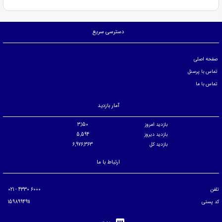
دسترسی سریع
صفحه اصلی
تماس با پرسنل
تماس با ما
آمار بازدید
بازدید امروز
3,150
بازدید دیروز
5,594
بازدید کل
6,976,363
ارتباط با ما
تلفن
6000 4330 - 021
کد پستی
1598994911