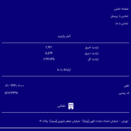
صفحه اصلی
تماس با پرسنل
تماس با ما
آمار بازدید
بازدید امروز
2,922
بازدید دیروز
5,594
بازدید کل
6,976,135
ارتباط با ما
تلفن
6000 4330 - 021
کد پستی
1598994911
نشانی
تهران، - خيابان استاد نجات الهی (ويلا) - خيابان جعفر شهری (سپند)- پلاك ۱۶