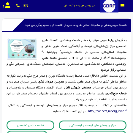
EN
مرکز پژوهش های توسعه و آینده نگری
نشست بررسی نقش و مشارکت استان های ساحلی در اقتصاد دریا محور برگزار می شود
به گزارش روابط‌عمومی مرکز، یک‌صد و شصت و هفتمین نشست علمی-
تخصصی مرکز پژوهش‌های توسعه و آینده‌نگری تحت عنوان "نقش و
مشارکت استان‌های ساحلی در اقتصاد دریامحور" چهارشنبه 19
اردیبهشت‌ماه 1403، از ساعت 10:00 الی 12:00، با حضــور جامعه علمی،
پژوهشی، دانشگاهی، اندیشگاهـی، صاحب‌نظران، مدیـران، کارشناسان دستگاه‌های اجــرایی ملّی و
استـانی برگزار می‌شود.
در این نشست،
افشین دانه­‌کار؛
استاد محیط زیست دانشگاه تهران و مدیر طرح ملّی مدیریت یکپارچه
مناطق ساحلی کشور به عنوان مدیر علمی نشست و همچنین
مهرداد نیکو،
رئیس سازمان مدیریت و
برنامه­ریزی استان خوزستان،
محمّدنبی شهیکی تاش،
استاد اقتصاد دانشگاه سیستان و بلوچستان و
فرج­اله فتح‌­الله‌پور،
رئیس سازمان مدیریت و برنامه­ریزی استان مازندران به‌‌عنوان سخنرانان در این
نشست به ایراد نقطه‌نظرات خود می‌پردازند.
علاقه‌مندان می‌توانند با مراجعه به تالار مجازی مرکز پژوهش‌های توسعه و آینده‌نگری به نشانی
http://connect.mporg.ir/cdrf
در این نشست شرکت نمایند.
مرکز پژوهش های توسعه و آینده نگری
نشست علمی تخصصی