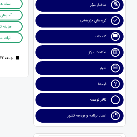
اسناد هز
ساختار مرکز
آمارهای
گروه‌های پژوهشی
هزینه ک
کتابخانه
اثرات م
امکانات مرکز
جمعه 22 تیر 1403 (2 سال قبل )
اخبار
فرم‌ها
تالار توسعه
اسناد برنامه و بودجه کشور