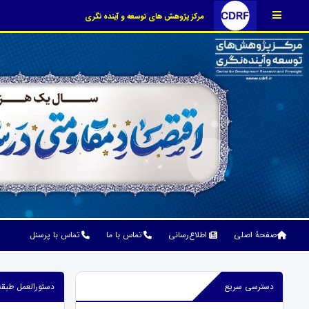
مرکز پژوهش های توسعه و آینده نگری
صفحۀ اصلی
اطلاع‌رسانی
تماس با ما
تماس با پرسنل
دسترسی سریع
دستورالعمل طبقه&zwnj;بندی اقتصادی هزینه بودجه عمومی به دستگاه&zwnj;های اجرایی کش