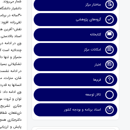
شمار می‌روند.
ساختار مرکز
دانشیار دانشگا
30ساله در برنامه‌ها و تمرکز بر داده‌ها و آمارهای اقتصادی به‌جای تغییرات ساختاری در ارزیابی برنامه‌ها را به‌عنوان ویژگی‌های کلی برنامه‌های ترکیه از سال 1963 تاکنون یاد کرد.
گروه‌های پژوهشی
تقی‌زاده افزود
نقش¬آفرین هستن
کتابخانه
اسناد بالادستی
وی در ادامه در 
امکانات مرکز
چندلایه است که
متمرکز و تنها د
تشکیلاتی بسیار
اخبار
در ادامه نشست،
شان، منزلت، مش
فرم‌ها
انسانها به قدر
وی ادامه داد: 
تالار توسعه
توان و ثروت مو
جبّاری تشریح ک
اسناد برنامه و بودجه کشور
ذی‌نفعان، شفاف
دکترجبّاری همچ
پایش و ارزیابی