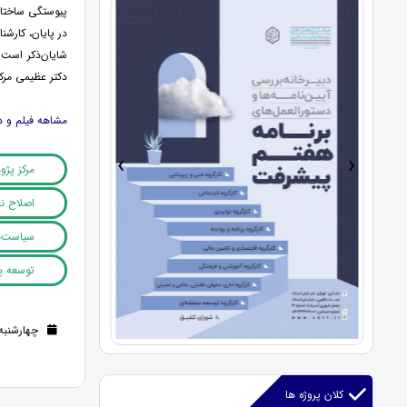
پیوستگی ساختار
در پایان، کارش
دکتر عظیمی مرکز
مشاهه فیلم و 
›
‹
مرکز پژ
اصلاح نظ
سیاست‌ه
توسعه پا
چهارشنبه 21 شهریور 1403 (1 سال قب
کلان پروژه ها