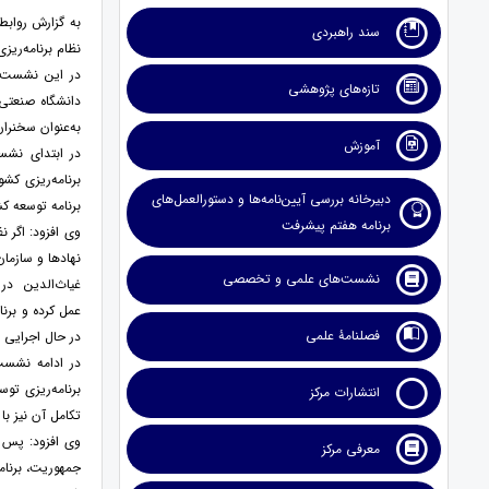
به گزارش رواب
سند راهبردی
نظام برنامه‌ریزی
در این نشست مح
تازه‌های پژوهشی
دانشگاه صنعتی 
به‌‌عنوان سخنرا
آموزش
در ابتدای نشست
برنامه‌ریزی کشو
دبیرخانه بررسی آیین‌نامه‌ها و دستورالعمل‌های
برنامه توسعه ک
برنامه هفتم پیشرفت
وی افزود: اگر 
نهادها و سازمان
نشست‌های علمی و تخصصی
غیاث‌الدین در 
عمل کرده و برن
فصلنامۀ علمی
در حال اجرایی 
در ادامه نشست،
انتشارات مرکز
تکامل آن نیز با
معرفی مرکز