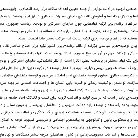
ه صنعتی ارومیه در ادامه مواردی از جمله تعیین اهداف سالانه برای رشد اقتصادی، اولویت‌
: در نظام برنامه‌ریزی ترکیه نهادهایی چون سازمان استراتژی و بودجه، ریاست جمهوری، 
د. برنامه‌های توسعه پنج‌ساله، برنامه‌های میان‌مدت سه‌ساله، برنامه مالی میان‌مدت سه‌سا
 هستند که در نظام برنامه¬ریزی ترکیه رعایت این مراتب بسیار حائز اهمیت است.
بیان توصیه¬های سیاستی برگرفته از نظام برنامه¬ریزی کشور ترکیه برای اصلاح ساختار نظام بر
 یکی از نکات مهم در آن، موضوع تصویب اسناد برنامه است. تنها برنامه توسعه پنج‌ساله، د
ارای یک نهاد مستقر در پایتخت یعنی آنکارا است. از نظر تشکیلاتی، سازمان استراتژی و بودجه
 چابک است، همچنین بررسی فرآیند تهیه برنامه‌های توسعه در ترکیه به‌ویژه طی سال‌های اخی
 دکترحبیب جبّاری؛ معاون توسعه منطقه‌ای امور آمایش سرزمین و توسعه منطقه‌ای سازمان برن
ارکت، توانمندی و کیفیت زندگی و قدرت یابی انسان ها و اجتماعات انسانی در پهنه سرزم
ت، ثروت و خدمات، ارتقاء شان و مشارکت انسانی در پهنه سرزمین و رشد اقتصاد محلی- ملی د
توسعه‌ای پایدار است که در عین تولید و انباشت ثروت برای کلیت و تک‌تک آحاد جامعه در فضا
جود، وعده رفاه دهد و توسعه باید عدالت سرزمینی و منطقه‌ای، بین‌نسلی و درون نسلی و ع
رد: کار و فعالیت با اثربخشی ضعیف، فعالیت جزیره‌ای و گسیختگی در فعالیت‌ها، هم‌افز
یت و پاسخگویی پایین و کم‌توجهی به پیامدهای اجتماعی و سرزمینی ضرورت توجه به اصلاح فر
نین در خصوص ضرورت برنامه‌ریزی یکپارچه برای محرومیت‌زدایی در ایران گفت: عواملی همچ
 فعالیت‌ها و اقدامات محرومیت‌زدایی در کشور، هماهنگی هرچه بیشتر دستگاه‌ها و نهادهای د