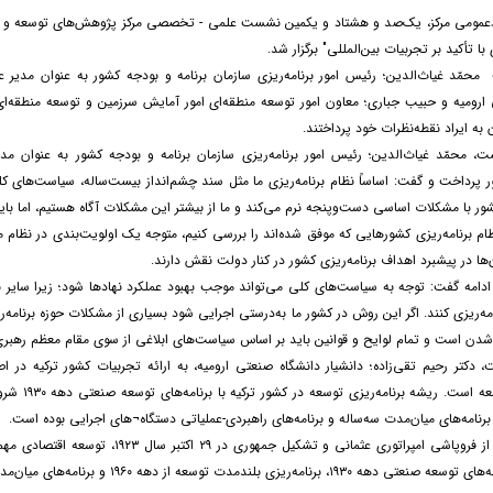
ط‌عمومی مرکز، یک‌صد و هشتاد و یکمین نشست علمی - تخصصی مرکز پژوهش‌های توسعه و آ
 با تأکید بر تجربیات بین‌المللی" برگزار شد.
مّد غیاث‌الدین؛ رئیس امور برنامه‌ریزی سازمان برنامه و بودجه کشور به عنوان مدیر عل
ارومیه و حبیب جباری؛ معاون امور توسعه منطقه‌ای امور آمایش سرزمین و توسعه منطقه‌ای
ن به ایراد نقطه‌نظرات خود پرداختند.
، محمّد غیاث‌الدین؛ رئیس امور برنامه‌ریزی سازمان برنامه و بودجه کشور به عنوان مد
ر پرداخت و گفت: اساساً نظام برنامه‌ریزی ما مثل سند چشم‌انداز بیست‌ساله، سیاست‌های کلی
شور با مشکلات اساسی دست‌وپنجه نرم می‌کند و ما از بیشتر این مشکلات آگاه هستیم، اما باید
نظام برنامه‌ریزی کشورهایی که موفق شده‌اند را بررسی کنیم، متوجه یک اولویت‌بندی در نظ
‌ها در پیشبرد اهداف برنامه‌ریزی کشور در کنار دولت نقش دارند.
ادامه گفت: توجه به سیاست‌های کلی می‌تواند موجب بهبود عملکرد نهادها شود؛ زیرا سایر ن
امه‌ریزی کنند. اگر این روش در کشور ما به‌درستی اجرایی شود بسیاری از مشکلات حوزه برنام
شدن است و تمام لوایح و قوانین باید بر اساس سیاست‌های ابلاغی از سوی مقام معظم رهبر
 دکتر رحیم تقی‌زاده؛ دانشیار دانشگاه صنعتی ارومیه، به ارائه تجربیات کشور ترکیه در ا
 برنامه‌های میان‌مدت سه‌ساله و برنامه‌های راهبردی-عملیاتی دستگاه¬های اجرایی بوده است.
وی افزود: پس از فروپاشی امپراتوری عث