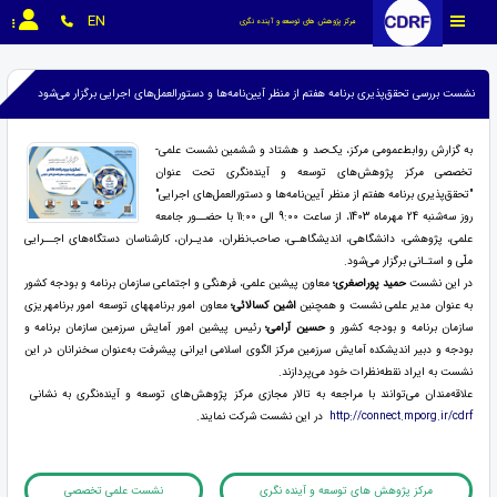
EN
مرکز پژوهش های توسعه و آینده نگری
نشست بررسی تحقق‌پذیری برنامه هفتم از منظر آیین‌نامه‌ها و دستورالعمل‌های اجرایی برگزار می‌شود
به گزارش روابط‌عمومی مرکز، یک‌صد و هشتاد و ششمین نشست علمی-
تخصصی مرکز پژوهش‌های توسعه و آینده‌نگری تحت عنوان
"تحقق‌پذیری برنامه هفتم از منظر آیین‌نامه‌ها و دستورالعمل‌های اجرایی"
روز سه‌شنبه 24 مهرماه 1403، از ساعت 9:00 الی 11:00 با حضــور جامعه
علمی، پژوهشی، دانشگاهی، اندیشگاهـی، صاحب‌نظران، مدیـران، کارشناسان دستگاه‌های اجــرایی
ملّی و استـانی برگزار می‌شود.
در این نشست
حمید پوراصغری؛
معاون پیشین علمی، فرهنگی و اجتماعی سازمان برنامه و بودجه کشور
به عنوان مدیر علمی نشست و همچنین
اشین کسالائی؛
معاون امور برنامه­های توسعه امور برنامه­ریزی
سازمان برنامه و بودجه کشور و
حسین آرامی؛
رئیس پیشین امور آمایش سرزمین سازمان برنامه و
بودجه و دبیر اندیشکده آمایش سرزمین مرکز الگوی اسلامی ایرانی پیشرفت به‌‌عنوان سخنرانان در این
نشست به ایراد نقطه‌نظرات خود می‌پردازند.
علاقه‌مندان می‌توانند با مراجعه به تالار مجازی مرکز پژوهش‌های توسعه و آینده‌نگری به نشانی
http://connect.mporg.ir/cdrf
در این نشست شرکت نمایند.
مرکز پژوهش های توسعه و آینده نگری
نشست علمی تخصصی