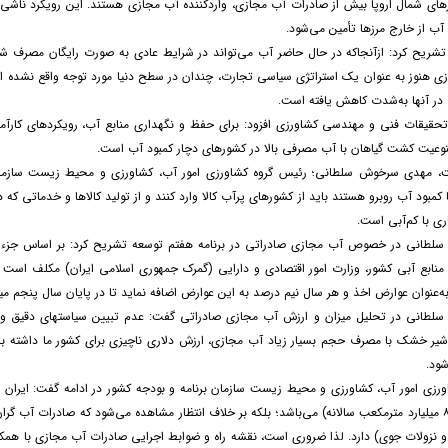
های شمال اروپا بیش از صادرات آب مجازی، واردکننده آب مجازی هستند. این رویکرد ناشی 
شریح کرد: ازآنجاکه در حال حاضر آب می‌تواند در شرایط عادی به صورت رایگان مصرف شود 
 هنوز به عنوان یک استراتژی سیاسی تجارت، چندان در سطح دنیا مورد توجه واقع نشده اس
در آنها به‌شدت کاهش یافته است.
یقات فنی و مهندسی کشاورزی افزود: برای حفظ و نگهداری منابع آب، رویکردهای کارآمد ب
وعیت کشت گیاهان با آب مصرفی بالا در کشورهای دچار کمبود آب است.
، مهدی سرخوش سلطانی؛ رئیس گروه کشاورزی امور آب، کشاورزی و محیط زیست سازمان 
کمبود آب روبرو هستند باید از کشورهای پرآب کالا وارد کنند و از تولید کالاها و خدماتی که در 
ری با کم‌آبی است.
نابع آبی کشور، وزارت امور اقتصادی و دارایی (گمرک جمهوری اسلامی ایران) مکلف است 
ه‌عنوان عوارض اخذ و هر سال نیم درصد به این عوارض اضافه نماید تا در پایان سال پنجم می
طانی در تحلیل میزان و ارزش آب مجازی صادراتی گفت: عدم تبیین سیاستهای دقیق و 
یر خشک با مصرف حجم بسیار زیاد آب مجازی، ارزش دلاری ناچیزی برای کشور ما داشته با
ود.
رزی امور آب، کشاورزی و محیط زیست سازمان برنامه و بودجه کشور در ادامه گفت: ایران علی
مجازی (حدود ۸ میلیارد مترمکعب سالانه) می‌باشد؛ بلکه بر خلاف انتظار مشاهده می‌شود که صادرا
 نزولات جوی) دارد. لذا ضروری است، نقشه راه و ضوابط اجرایی صادرات آب مجازی با همکا