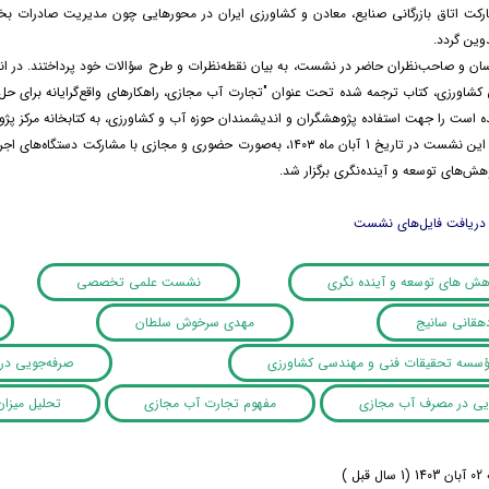
رکت اتاق بازرگانی صنایع، معادن و کشاورزی ایران در محورهایی چون مدیریت صادرات ب
ین گردد.
ناسان و صاحب‌نظران حاضر در نشست، به بیان نقطه‌نظرات و طرح سؤالات خود پرداختند. 
شاورزی، کتاب ترجمه شده تحت عنوان "تجارت آب مجازی، راهکارهای واقع‌گرایانه برای حل
ه است را جهت استفاده پژوهشگران و اندیشمندان حوزه آب و کشاورزی، به کتابخانه مرکز پژو
شایان‌ذکر است این نشست در تاریخ 1 آبان ماه ۱۴۰۳، به‌صورت حضوری و مجا
هش‌های توسعه و آینده‌نگری برگزار شد.
 دریافت فایل‌های نشست
وهش های توسعه و آینده نگری
نشست علمی تخصصی
قانی سانیج
مهدی سرخوش سلطان
سسه تحقیقات فنی و مهندسی کشاورزی
صرفه‌جویی در
یی در مصرف آب مجازی
مفهوم تجارت آب مجازی
تحلیل میزا
ل )