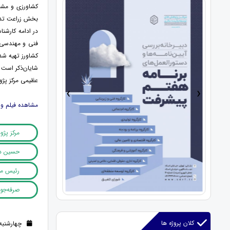
کشاورزی و مشا
بخش زراعت تدو
در ادامه کارش
فنی و مهندسی ک
کشاورز تهیه شد
عظیمی مرکز پژو
›
‹
مشاهده فیلم و
مرکز پژ
حسین ده
رئیس مؤ
صرفه‌جو
کلان پروژه ها
چهارشنبه 02 آبان 1403 (1 سال قب