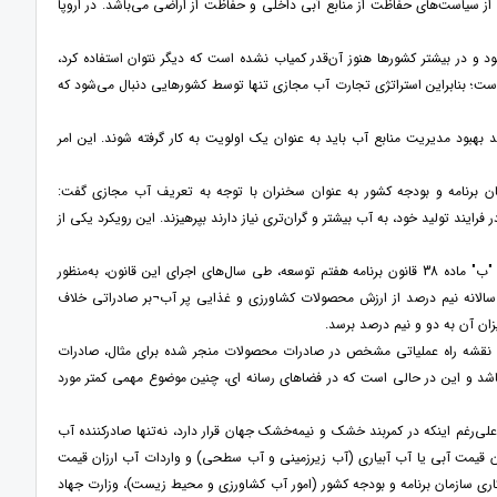
از سیاست‌های حفاظت از منابع آبی داخلی و حفاظت از اراضی می‌باشد. در اروپا
و در بیشتر کشورها هنوز آن‌قدر کمیاب نشده است که دیگر نتوان استفاده کرد،
ت؛ بنابراین استراتژی تجارت آب مجازی تنها توسط کشورهایی دنبال می‌شود که
هبود مدیریت منابع آب باید به عنوان یک اولویت به کار گرفته شوند. این امر
برنامه و بودجه کشور به عنوان سخنران با توجه به تعریف آب مجازی گفت:
فرایند تولید خود، به آب بیشتر و گران‌تری نیاز دارند بپرهیزند. این رویکرد یکی از
مهدی سرخوش سلطانی در خصوص آب مجازی صادراتی در برنامه هفتم توسعه تشریح کرد: بر اساس جزء "ب" ماده 38 قانون برنامه هفتم توسعه، طی سال‌های اجرای این قانون، به‌منظور
سالانه نیم درصد از ارزش محصولات کشاورزی و غذایی پر آب¬بر صادراتی خلاف
زان آن به دو و نیم درصد برسد.
نقشه راه عملیاتی مشخص در صادرات محصولات منجر شده برای مثال، صادرات
شد و این در حالی است که در فضاهای رسانه ای، چنین موضوع مهمی کمتر مورد
‌رغم اینکه در کمربند خشک و نیمه‌خشک جهان قرار دارد، نه‌تنها صادرکننده آب
ت آب گران قیمت آبی یا آب آبیاری (آب زیرزمینی و آب سطحی) و واردات آب ارزان قیمت
ری سازمان برنامه و بودجه کشور (امور آب کشاورزی و محیط زیست)، وزارت جهاد