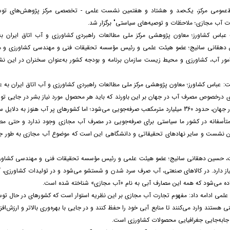
ط‌عمومی مرکز، یک‌صد و هشتاد و هفتمین نشست علمی - تخصصی مرکز پژوهش‌های توسع
 آب مجازی؛ ملاحظات و توصیه‌های سیاستی" برگزار شد.
باس کشاورز؛ معاون پژوهشی مرکز ملی مطالعات راهبردی کشاورزی و آب اتاق ایران ب
دهقانی سانیج؛ عضو هیئت علمی و رئیس مؤسسه تحقیقات فنی و مهندسی کشاورزی و 
مور آب، کشاورزی و محیط زیست سازمان برنامه و بودجه کشور به‌‌عنوان سخنران در این نش
: عباس کشاورز؛ معاون پژوهشی مرکز ملی مطالعات راهبردی کشاورزی و آب اتاق ایران به
 درخصوص مصرف آب در جهان بر این باورند که باید هر محصول مورد نیاز بشر در جایی تولید
کشورهای پر آب هنوز به دلایل سیاسی روی این رویکرد توافق نکرده‌اند.
 متأسفانه در کشور ما سیاستی برای صرفه‌جویی در مصرف آب مجازی وجود ندارد و حتی 
این نشست و سایر نهادهای تحقیقاتی و دانشگاهی این است که موضوع آب مجازی به طور جد
، حسین دهقانی سانیج؛ عضو هیئت علمی و رئیس مؤسسه تحقیقات فنی و مهندسی کشاورزی به
 دارد. در کالاهای صنعتی، آب صرف سرد شدن و شستشو می‌شود و در تولیدات کشاورزی، آب
اده می‌شود که همه این مصارف آبی به نام «آب مجازی» شناخته شده است.
لمی ادامه داد: مفهوم تجارت آب مجازی بر این نظریه استوار است که کشورهای در حال توسعه‌ 
ی هستند وارد می‌کنند تا منابع آبی خود را حفظ کنند و در جایی با بهره‌وری بالاتر و ارزش‌
ه جابه‌جایی جغرافیایی محصولات کشاورزی است.