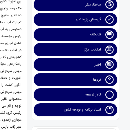
وی افزود: کشور
ساختار مرکز
۴۰ درصد ردپای آب از خارج مرزها تأمین می‌شود.
دهقانی سانیج ت
گروه‌های پژوهشی
تجارت آب مجازی
دسترسی به آب 
کتابخانه
رئیس مؤسسه تحق
شامل اجرای ممن
امکانات مرکز
در ادامه نشست
کشورهایی که با 
راهکارهای سازگا
اخبار
تقویت و حفظ م
فرم‌ها
الگوی کشت را ب
مهدی سرخوش سل
تالار توسعه
محصولی نظیر ش
توجه واقع می ش
اسناد برنامه و بودجه کشور
رئیس گروه کشاو
سبز (آب بارش و