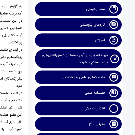
به گزارش رواب
سند راهبردی
"مدیریت صادرات
در این نشست ع
تازه‌های پژوهشی
همچنین حسین 
گروه کشاورزی ا
آموزش
پرداختند.
در ابتدای نشست
دبیرخانه بررسی آیین‌نامه‌ها و دستورالعمل‌های
رویکردهای نظری
برنامه هفتم پیشرفت
در مصرف آب در جهان، حدود 360 میلیارد مترمکعب صرفه‌جویی می‌شود؛ اما 
وی ادامه داد:
نشست‌های علمی و تخصصی
برگزارکنندگان 
شود.
فصلنامۀ علمی
در ادامه نشست
مشخصی آب نیاز
شدن آنها استف
انتشارات مرکز
این عضو هیئت ع
نظر منابع آب غن
معرفی مرکز
کمبود آب از را