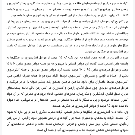
اثرات ناهنجار دیگری از جمله فرسایش خاک، بروز سیل، پرشدن مخازن سدها، نابودی بستر کشاورزی و
اراضی جنگلی، پیشروی کویر و نابودی محیط زیست، طغیان آفات و بیماری‌ها و... برجای خواهد
گذاشت که برآورد دقیق میزان خسارات وارده از این ناحیه غیرممکن یا به‌دشواری ممکن خواهد بود.
وی تشریح کرد: عواملی از قبیل جرقه‌های حاصل از حرکت قطار بر روی ریل در مسیرهای دارای پوشش
علوفه‌ای غنی، سبک زندگی مردم محلی منطقه و عشایر، توسعه اراضی کشاورزی و همچنین گسترش
چراگاه‌های احشام، بروز اختلافات قومی، وقوع جنگ و باقی‌ماندن مواد منفجره، افزایش حضور مردم در
عرصه‌ها به واسطه عبور مواد قاچاق از مناطق جنگلی، بهره‌برداری‌های شدید و بی‌رویه و تغییر ساختار
جنگل‌های بلوط غرب از دانه‌زاد به شاخه زاد و افزایش حساسیت به حریق از عواملی هستند که باعث
بروز آتش‌سوزی در جنگل‌ها می‌شوند.
مهرداد اکبریان در ادامه ضمن اشاره به این نکته که 95 درصد از عوامل آتش‌سوزی در جنگل‌ها به
واسطه عامل انسانی است گفت: این عوامل انسانی را می‌توان به دو دسته عوامل عمدی شامل 10 تا 15
درصد و عوامل غیرعمدی شامل 85 تا 90 درصد تقسیم کرد. عوامل عمدی مواردی از جمله آتش‌سوزی
ناشی از اختلافات قومی و عشیره‌ای، آتش‌سوزی توسط افراد سودجو با هدف تصرف اراضی ملی،
آتش‌سوزی توسط دامداران برای نابود ساختن درختان بمنظور رشد بیشتر علوفه را در بر می‌گیرد و
عوامل غیرعمدی مواردی چون سهل انگاری زارعین و کشاورزان در آتش زدن باقی مانده پسماندهای
مزارع، سهل انگاری گردشگران و شکارچیان، مانورهای نظامی، انجام پروژه‌های عمرانی که در آن مواد
آتش‌زا استفاده می‌شود و پرتاب سیگار یا کبریت مشتعل در مسیر جاده‌ها را در بر می‌گیرد. تمام موارد
یاد شده حدود 95 درصد از عوامل آتش‌سوزی در جنگل‌ها هستند.
وی ادامه داد: آتش‌سوزی در جنگل‌ها و منابع طبیعی اثرات مخرب دیگری را نیز در پی دارد که نمونه
آن تشدید اثرات پدیده‌های نوظهور از جمله زوال گونه‌های درختی همچون بلوط زاگرس، از بین رفتن
زاد‌آوری طبیعی جنگل، بروز سیل و رانش و لغزش فرسایش شدید خاک و کاهش حاصلخیزی آن
نابودی حیات‌وحش کاهش ظرفیت جذب و ذخیره‌سازی آب از جمله آن است.