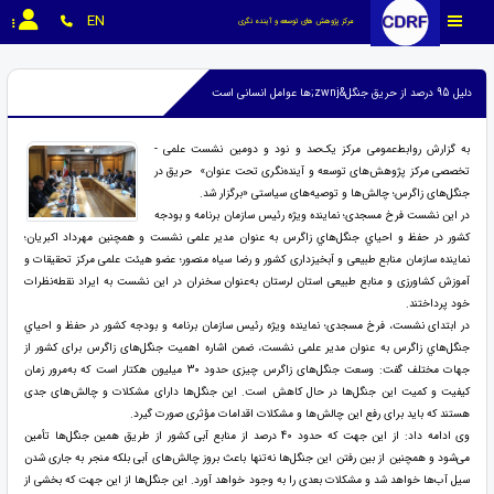
EN
مرکز پژوهش های توسعه و آینده نگری
دلیل 95 درصد از حریق جنگل&zwnj;ها عوامل انسانی است
به گزارش روابط‌عمومی مرکز یک‌صد و نود و دومین نشست علمی -
تخصصی مرکز پژوهش‌های توسعه و آینده‌نگری تحت عنوان» حریق در
جنگل‌های زاگرس؛ چالش‌ها و توصیه‌های سیاستی «برگزار شد.
در این نشست فرخ مسجدی؛ نماينده ويژه رئيس سازمان برنامه و بودجه
کشور در حفظ و احياي جنگل‌هاي زاگرس به عنوان مدیر علمی نشست و همچنین مهرداد اکبریان؛
نماینده سازمان منابع طبیعی و آبخیزداری کشور و رضا سیاه منصور؛ عضو هیئت علمی مرکز تحقیقات و
آموزش کشاورزی و منابع طبیعی استان لرستان به‌‌عنوان سخنران در این نشست به ایراد نقطه‌نظرات
خود پرداختند.
در ابتدای نشست، فرخ مسجدی؛ نماينده ويژه رئيس سازمان برنامه و بودجه کشور در حفظ و احياي
جنگل‌هاي زاگرس به عنوان مدیر علمی نشست، ضمن اشاره اهمیت جنگل‌های زاگرس برای کشور از
جهات مختلف گفت: وسعت جنگل‌های زاگرس چیزی حدود 30 میلیون هکتار است که به‌مرور زمان
کیفیت و کمیت این جنگل‌ها در حال کاهش است. این جنگل‌ها دارای مشکلات و چالش‌های جدی
هستند که باید برای رفع این چالش‌ها و مشکلات اقدامات مؤثری صورت گیرد.
وی ادامه داد: از این جهت که حدود 40 درصد از منابع آبی کشور از طریق همین جنگل‌ها تأمین
می‌شود و همچنین از بین رفتن این جنگل‌ها نه‌تنها باعث بروز چالش‌های آبی بلکه منجر به جاری شدن
سیل آب‌ها خواهد شد و مشکلات بعدی را به وجود خواهد آورد. این جنگل‌ها از این جهت که بخشی از