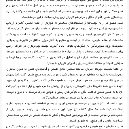
سرپا بودن مزارع گندم و جو و همچنین سایر محصولات دیم حتی در فصل خشک آتش‌سوزی رخ
نمی‌دهد؟ آیا غیر از این است که بهره‌برداران به‌خاطر تعلق خاطر خود از آن حفاظت می‌کنند؟ بنابراین
پیاده‌سازی همین الگو در جنگل و مرتع هم کاربردی‌ترین روش صیانت از این عرصه‌هاست.
سیاه منصور در ارائه توصیه‌ها و پیشنهادهای سیاستی به مواردی از جمله تحلیل، آنالیز و ارزیابی
آتش‌سوزی‌های قبلی و عملکرد نیروها، در نظر گرفتن نسخه‌های متفاوت برای تیپ‌های گیاهی مختلف
در هر ۳ فاز آتش‌سوزی، توجه ویژه به مدیریت پس از آتش‌سوزی، تدقیق مطالعات و برداشتن
مناقصات در منابع طبیعی، استفاده از گونه‌های مقاوم به آتش‌سوزی حداقل در کانون‌های بحرانی،
ممنوعیت ورود سوزنی‌برگان به جنگل‌های بلوط، ایجاد آتش‌بر توسط بهره‌برداران در اطراف اراضی
زراعی، شناسنامه‌دار کردن درختان با پلاک در مزارع با مشخصات زارع، حرفه‌ای و توانمند‌سازی نیروها
در بحث آتش‌سوزی، مطالعه دقیق آنالیز و تحلیل هر آتش‌سوزی با تأکید بر کارآمدی‌ها و چالش‌ها و
سازگاری ادوات و امکانات اطفای حریق و آموزش کاربران اشاره کرد.
در ادامه نشست مهرداد اکبریان؛ نماینده سازمان منابع طبیعی و آبخیزداری کشور، به عنوان سخنران
دوم نشست با اشاره به مخاطره حریق به عنوان یکی از عوامل تخریب منابع طبیعی گفت: آتش‌سوزی
در میان فاکتورهای مخرب به جهت نوع، سرعت و ماهیت خاصی که در تخریب و نابودی دارد مورد
توجه خاص همه کشورها حتی کشورهای برخوردار از پوشش مناسب طبیعی قرار داشته و تمهیدات
لازم را به همین منظور در قالب یگان یا ناوگان‌های زمینی و هوایی تدارک می‌بینند تا از بروز و توسعه
این پدیده مخرب که جان انسان‌ها را نیز تهدید می‌نماید جلوگیری گردد.
وی ادامه داد: آتش‌سوزی در عرصه‌های طبیعی ایران، پدیده‌ای شناخته شده بوده و وجود آمار و
اطلاعات ثبت شده ۵۰ سال گذشته نیز موید این مطلب می‌باشد این پدیده به‌عنوان یکی از
خطرناک‌ترین عوامل مخرب در اثر بی‌توجهی انسان‌ها و گاهی به‌صورت طبیعی در کم‌ترین مدت ممکن
مساحت زیادی از این منابع را به نابودی کشاند.
نماینده سازمان منابع طبیعی و آبخیزداری کشور ادامه داد: حریق علاوه بر از بین بردن پوشش گیاهی