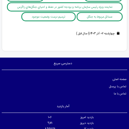
نماينده ويژه رئيس سازمان برنامه و بودجه کشور در حفظ و احياي جنگل‌هاي زاگرس
مسائل مربوط به جنگل
ترسیم درست وضعیت موجود
چهارشنبه 07 آذر 1403 (1 سال قبل )
دسترسی سریع
صفحه اصلی
تماس با پرسنل
تماس با ما
آمار بازدید
بازدید امروز
106
بازدید دیروز
9,171
بازدید کل
6,957,211