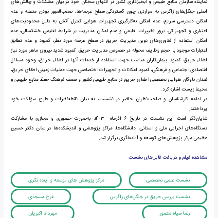
نماینده سازمان منابع طبیعی و آبخیزداری کشور در انتهای سخنان خود در بیان مشکلات و چالش‌های
اصلی جنگل‌های زاگرس به مواردی چون گستردگی سطح عرصه‌ها، صعب‌العبور بودن منطقه و عدم
امکان دسترسی سریع، عدم امکان به‌کارگیری تجهیزات هوایی کنترل آتش به دلیل محدودیت‌های
اعتباری و تجهیزاتی، بروز تغییرات اقلیمی و عدم امکان مدیریت بر شرایط اقلیمی خشکسالی، عدم
امکان استفاده از فناوری‌های نوین مدیریت حریق در سطح عرصه مورد نظر، کمبود و عدم تطابق
اعتبارات موجود با حجم وظایف محوله در خصوص مدیریت حریق، کمبود شدید نیروی ماهر مورد نیاز
اطفاء حریق، کمبود پیمان‌کاران مناسب جهت استفاده از خدمات آنها در اطفاء حریق، وجود مسائل
اقتصادی اجتماعی و فرهنگی، کمبود امکانات و تجهیزات اختصاصی جهت عملیات زمینی اطفای حریق،
فقدان ناوگان هوایی تخصصی اطفای حریق در منابع طبیعی کشور و ضعف فرهنگ حفظ منابع طبیعی و
محیط زیست اشاره کرد.
در ادامه کارشناسان و صاحب‌نظران حاضر در نشست، به بیان نقطه‌نظرات و طرح سؤالات خود
پرداختند.
شایان‌ذکر است این نشست در تاریخ 6 آذرماه ۱۴۰۳، به‌صورت حضوری و مجازی با مشارکت
دستگاه‌های اجرایی ملی و استانی، دانشگاه‌ها، مراکز پژوهشی و اندیشکده‌ها در سالن دکتر حسین
عظیمی مرکز پژوهش‌های توسعه و آینده‌نگری برگزار شد.
مشاهده فیلم و دریافت فایل‌های نشست
نشست علمی تخصصی
مرکز پژوهش های توسعه و آینده نگری
نشست بررسی حریق در جنگل‌های زاگرس
فرخ مسجدی
رضا سیاه منصور
مهرداد اکبریان