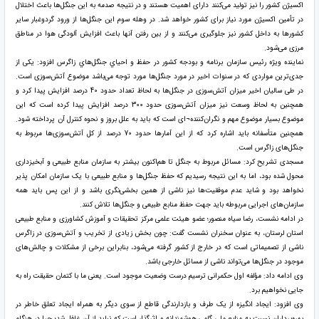
اکسیژن کشور را نیز تولید می‌کنند دارای اهمیت هستند و در نتیجه صدمه به این جنگل‌ها باعث اختلال
در تأمین اکسیژن مورد نیاز برای کشور خواهد شد. در وهله سوم این جنگل‌ها از ورود گردوغبار سایر
کشورها به داخل کشور نیز جلوگیری می‌کنند و از بین رفتن آنها باعث افزایش آلودگی ‌هوا در مناطق
مرزی می‌شود.
نماينده ويژه رئيس سازمان برنامه و بودجه کشور در حفظ و احياي جنگل‌هاي زاگرس افزود: یکی از
جدی‌ترین مواردی که در سنوات اخیر در مورد جنگل‌ها مورد توجه می‌باشد موضوع آتش‌سوزی است.
در طی سالیان اخیر میزان آتش‌سوزی در جنگل‌ها به لحاظ تعداد حدود 40 درصد افزایش پیدا کرد و
همچنین به لحاظ وسعت نیز میزان آتش‌سوزی حدود 300 درصد افزایش پیدا کرده است که این
موضوع بسیار موضوع مهم و نگران‌کننده¬ای است که باید به علل بروز و نحوه کنترل آن پرداخته شود.
همچنین متأسفانه باید اشاره کرد که از این آمارها حدود 70 درصد از کل آتش‌سوزی‌ها مربوط به
جنگل‌های زاگرس است.
مسجدی تشریح کرد: مسائل مربوط به جنگل تا هم‌اکنون بیشتر به سازمان منابع طبیعی و آبخیزداری
محول شده بود، اما به این نتیجه رسیدیم که حفظ جنگل‌ها و منابع طبیعی با یک سازمان امکان پذیر
نخواهد بود و شاید عدم موفقیت‌ها نیز ناشی از همین بخشی‌نگری باشد و از این پس باید همه
سازمان‌های اجرایی مربوطه باید جهت حفظ منابع طبیعی و جنگل‌ها تلاش کنند.
در ادامه نشست، رضا سیاه منصور؛ عضو هیئت علمی مرکز تحقیقات و آموزش کشاورزی و منابع طبیعی
استان لرستان، به عنوان سخنران نشست گفت: چون بخش زیادی از تخریب و آتش‌سوزی در زاگرس
ناشی از تصمیماتی است که در خارج از کشور گرفته می‌شود، بنابراین برخی از مشکلات و چالش‌های
موجود در جنگل‌ها می‌تواند ناشی از مسائل خارجی باشد.
وی ادامه داد: مؤلفه اول حکمرانی ترسیم درست وضعیت موجود است. یعنی ما با کتمان حقیقت راه به
جایی نخواهیم برد.
وی افزود: ایجاد انگیزه از یک طرف و بازدارندگی قاطع از سوی دیگر به همراه ایجاد تعلق خاطر در
بهره‌برداران نسبت به منابع ملی گامی هوشمندانه و اثرگذار است که نباید از آن غافل شد؛ چرا در هنگام