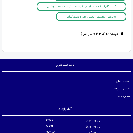
کتاب "ایران کجاست ایرانی کیست " اثر سید محمد بهشتی
به روش توصیف، تحلیل، نقد و بسط کتاب
دوشنبه 26 آذر 1403 (1 سال قبل )
دسترسی سریع
صفحه اصلی
تماس با پرسنل
تماس با ما
آمار بازدید
بازدید امروز
3,788
بازدید دیروز
5,594
بازدید کل
6,977,001