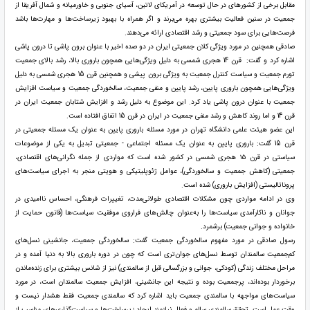
مقابل برخی از کشورهای در حال توسعه در آمریکای لاتین، آسیای جنوبی و خاورمیانه و شمال آفریقا از
جمعیت در سنین فعالیت بیشتری بهره می‌برند و اگر همراه با بهبود زیرساخت‌ها و مهارت‌ها باشد
فرصت‌هایی برای سود جمعیتی و رشد اقتصادی ارائه می‌دهند.
صادقی همچنین در مورد ویژگی کلان جمعیتی ایران در دو صده اخیر با عنوان برون پاشی تا درون پاشی
اشاره کرد و گفت: قرن 14 هجری شمسی به دلیل ویژگی‌هایی همچون باروری بالا، رشد بالای جمعیت
تورم جمعیت و سیاست کنترل جمعیت به ویژگی برون پیشی و همچنین قرن 15 هجری شمسی به دلیل
ویژگی‌هایی همچون باروری پایین، رشد پایین و منفی جمعیت، سالخوردگی جمعیت و سیاست افزایش
جمعیت با عنوان درون پاشی یاد کرد. این موضوع به دلیل رشد و افزایش شتابان جمعیت ایران در
قرن 14 و اما روند کاهش و رشد منفی جمعیت در ایران در قرن 15 اتفاق افتاده است.
این عضو هیئت علمی دانشگاه تهران در مورد مسئله باروری پایین به عنوان یک مسئله جمعیتی در
قرن 15 گفت: باروری پایین به عنوان یک مسئله اجتماعی - جمعیتی تبدیل به یکی از موضوعات
سیاستی در قرن ۱۵ هجری شمسی در کشور شده است که مواردی از جمله نگرانی‌های اقتصادی،
جمعیتی (کاهش جمعیت و سالخوردگی)، عوامل ژئوپلیتیکی و هویتی منجر به اجرای سیاست‌های
پروناتالیستی (افزایش باروری) شده است.
وی در ادامه مواردی چون مشکلات اقتصادی طولانی‌مدت، تغییرات فرهنگی، احساس ناامیدی در
جوانان و ناکارآمدی سیاست‌ها را به‌عنوان چالش‌های فراروی موفقیت سیاست‌ها (قانون حمایت از
خانواده و جوانی جمعیت) برشمرد.
رسول صادقی در مورد مفهوم سالخوردگی جمعیت گفت: سالخوردگی جمعیت، جانشینی نسل‌های
کم‌جمعیت سالمندان توسط نسل‌های جوان‌تری است که چون در دوره باروری بالا به دنیا آمده و در
مراحل مختلف زندگی (کودکی، جوانی و بزرگسالی قبل از سالمندی) نیز از شانس بیشتری برای زنده‌ماندن
برخوردار بوده‌اند، پرجمعیت بوده و نتیجه این جانشینی، افزایش جمعیت سالمندان است، در مورد
سیاست‌های مواجهه با سالمندی جمعیت باید اشاره کرد که سالمندی جمعیت فقط هشدار نیست و
وقت عمل است. تحقق سالمندی سالم و فعال نیازمند ایجاد زیرساخت‌ها و سیاست‌گذاری‌های مناسب از