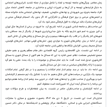
زمان معاصر، ویژگی‌های جامعه توسعه و تضاد را شامل مواردی از جمله تشدید نابرابری‌های اجتماعی
به دنبال فرایندهای توسعه و اثر آن‌ها بر تغییرات ارزشی و ساختاری در جامعه، کاهش اعتماد میان
افراد جامعه به‌ویژه بین شهروندان و نهادهای حکومتی، تضعیف نهادهای اجتماعی مانند خانواده محله
و انجمن‌های مردمی و بروز تنوع فرهنگی و تکثرگرایی که اگر بدون یک انسجام فرهنگی مبتنی بر
ارزش‌های مشترک باشد می‌تواند به افول فرهنگی منجر شود یاد کرد.
این صاحب‌نظر و جامعه شناس شهری در ادامه تشریح کرد: ما امروزه در برخی از استان‌ها مثل تهران
و البرز چیزی به اسم شهر نداریم؛ بلکه به دلیل جدایی‌ناپذیری شهرها از یکدیگر از بعد مسافتی باید
شهرهای کنار یکدیگر را در قالب یک شهرمنطقه ببینیم و برای حل مسائل و چالش‌های آن تلاش کنیم.
وی در ادامه در بیان چالش‌های شهری به مواردی چون تنش‌های قومی مهاجر، تنش‌های قومیتی،
مسائل محیط زیستی، افزایش شکاف‌ها و قطبی شدن جامعه اشاره کرد.
در ادامه این نشست، علی آقامحمّدی؛ رئیس گروه اقتصادی دفتر مقام معظّم رهبری و عضو حقیقی
مجمع تشخیص مصلحت نظام، ضمن اشاره به این که مسائل ما هم اکنون از مسائل شهری به مسائل
کلان‌شهری تبدیل شده است گفت: ما باید تمام مسائل و موضوعات را با یک بحث علمی به هم گره
بزنیم و با ارائه راهکارهای سیاستی در صدد حل این مسائل باشیم.
وی ادامه داد: ما باید در سند چشم انداز تمام امکانات را بسنجیم و با در نظر گرفتن تمام امکانات
موجود یک بازآرایی در سیاست‌های کلان شکل بدهیم. ما باید با تشکیل یک تیم منسجم از کارشناسان
خبره و بهره‌گیری از صاحب نظران و ایده‌های همه افراد، در تدوین سند چشم انداز برنامه هفتم بتوانیم
این برنامه را به مسائل آینده ایران که تعیین‌کننده است معطوف کنیم.
در ادامه کارشناسان و صاحب‌نظران حاضر در نشست، به بیان نقطه‌نظرات و طرح سؤالات خود
پرداختند.
شایان‌ذکر است این نشست در تاریخ 8 دی ماه ۱۴۰۳، به‌صورت حضوری و مجازی با مشارکت
دستگاه‌های اجرایی ملی و استانی، دانشگاه‌ها، مراکز پژوهشی و اندیشکده‌ها در سالن دکتر حسین