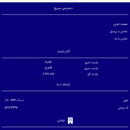
دسترسی سریع
صفحه اصلی
تماس با پرسنل
تماس با ما
آمار بازدید
بازدید امروز
3,664
بازدید دیروز
5,594
بازدید کل
6,976,877
ارتباط با ما
تلفن
6000 4330 - 021
کد پستی
1598994911
نشانی