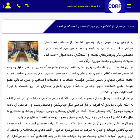
EN
مرکز پژوهش های توسعه و آینده نگری
مسائل جمعیتی از شاخص‌های مهم توسعه در آینده کشور است
به گزارش روابط‌عمومی مرکز، پنجمین نشست از سلسله نشست‌های
«چشم انداز آینده ایران» و یکصد و نود و چهارمین نشست علمی-
تخصّصی مرکز پژوهش‌های توسعه و آینده‌نگری تحت عنوان «چشم انداز
تحولات جمعیتی و جامعه شهری» برگزار شد.
در این نشست، علی آقامحمّدی؛ رئیس گروه اقتصادی دفتر مقام معظّم رهبری و عضو حقیقی مجمع
تشخیص مصلحت نظام به عنوان مدیر علمی نشست و همچنین حسین ایمانی جاجرمی؛ صاحب نظر و
جامعه شناس شهری و رئیس پیشین مؤسسه مطالعات و تحقیقات اجتماعی و رسول صادقی؛ عضو
هیئت علمی دانشکده علوم اجتماعی دانشگاه تهران به‌‌عنوان سخنران در این نشست به ایراد
نقطه‌نظرات خود پرداختند.
در ابتدای نشست، رسول صادقی؛ عضو هیئت علمی دانشکده علوم اجتماعی دانشگاه تهران، ضمن اشاره
به اینکه یکی از مواردی که امروزه در کنار مباحثی مثل جهانی‌شدن و محیط زیست و... در مورد آن بحث
می‌شود موضوع آینده جمعیتی است، گفت: در گزارش روندهای جهانی، نیروها و روندهای ساختاری تا
سال 2040 شامل 4 حوزه اصلی از قبیل شرایط جمعیتی، محیط زیست، اقتصاد و فناوری می‌شود.
وی افزود: قابل پیش بینی ترین روند در طول ۲۰ سال آینده تغییرات جمعیتی است؛ زیرا رشد جمعیت
جهانی کاهش می‌یابد و جهان به سرعت سالمند می‌شود. برخی از اقتصادهای توسعه‌یافته و نوظهور، از
اروپا و شرق آسیا با کاهش جمعیت مواجه خواهند شد که بر رشد اقتصادی آنها تأثیر می‌گذارد. در