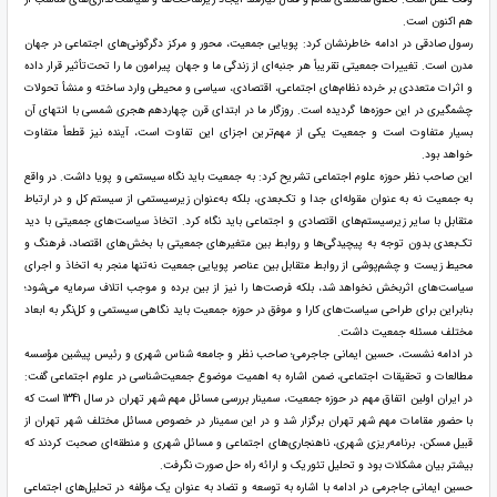
هم اکنون است.
رسول صادقی در ادامه خاطرنشان کرد: پویایی جمعیت، محور و مرکز دگرگونی‌های اجتماعی در جهان
مدرن است. تغییرات جمعیتی تقریباً هر جنبه‌ای از زندگی ما و جهان پیرامون ما را تحت‌تأثیر قرار داده
و اثرات متعددی بر خرده نظام‌های اجتماعی، اقتصادی، سیاسی و محیطی وارد ساخته و منشأ تحولات
چشمگیری در این حوزه‌ها گردیده است. روزگار ما در ابتدای قرن چهاردهم هجری شمسی با انتهای آن
بسیار متفاوت است و جمعیت یکی از مهم‌ترین اجزای این تفاوت است، آینده نیز قطعاً متفاوت
خواهد بود.
این صاحب نظر حوزه علوم اجتماعی تشریح کرد: به جمعیت باید نگاه سیستمی و پویا داشت. در واقع
به جمعیت نه به عنوان مقوله‌ای جدا و تک‌بعدی، بلکه به‌عنوان زیرسیستمی از سیستم کل و در ارتباط
متقابل با سایر زیرسیستم‌های اقتصادی و اجتماعی باید نگاه کرد. اتخاذ سیاست‌های جمعیتی با دید
تک‌بعدی بدون توجه به پیچیدگی‌ها و روابط بین متغیرهای جمعیتی با بخش‌های اقتصاد، فرهنگ و
محیط زیست و چشم‌پوشی از روابط متقابل بین عناصر پویایی جمعیت نه‌تنها منجر به اتخاذ و اجرای
سیاست‌های اثربخش نخواهد شد، بلکه فرصت‌ها را نیز از بین برده و موجب اتلاف سرمایه می‌شود؛
بنابراین برای طراحی سیاست‌های کارا و موفق در حوزه جمعیت باید نگاهی سیستمی و کل‌نگر به ابعاد
مختلف مسئله جمعیت داشت.
در ادامه نشست، حسین ایمانی جاجرمی؛ صاحب نظر و جامعه شناس شهری و رئیس پیشین مؤسسه
مطالعات و تحقیقات اجتماعی، ضمن اشاره به اهمیت موضوع جمعیت‌شناسی در علوم اجتماعی گفت:
در ایران اولین اتفاق مهم در حوزه جمعیت، سمینار بررسی مسائل مهم شهر تهران در سال 1341 است که
با حضور مقامات مهم شهر تهران برگزار شد و در این سمینار در خصوص مسائل مختلف شهر تهران از
قبیل مسکن، برنامه‌ریزی شهری، ناهنجاری‌های اجتماعی و مسائل شهری و منطقه‌ای صحبت کردند که
بیشتر بیان مشکلات بود و تحلیل تئوریک و ارائه راه حل صورت نگرفت.
حسین ایمانی جاجرمی در ادامه با اشاره به توسعه و تضاد به عنوان یک مؤلفه در تحلیل‌های اجتماعی